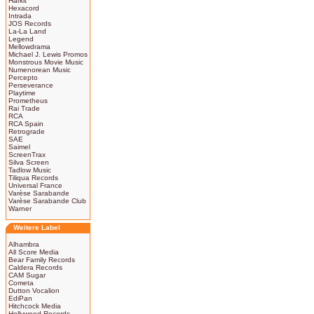
Harkit
Hexacord
Intrada
JOS Records
La-La Land
Legend
Mellowdrama
Michael J. Lewis Promos
Monstrous Movie Music
Numenorean Music
Percepto
Perseverance
Playtime
Prometheus
Rai Trade
RCA
RCA Spain
Retrograde
SAE
Saimel
ScreenTrax
Silva Screen
Tadlow Music
Tiliqua Records
Universal France
Varèse Sarabande
Varèse Sarabande Club
Warner
Weitere Label
Alhambra
All Score Media
Bear Family Records
Caldera Records
CAM Sugar
Cometa
Dutton Vocalion
EdiPan
Hitchcock Media
Hollywood Records