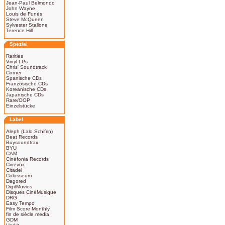
Jean-Paul Belmondo
John Wayne
Louis de Funès
Steve McQueen
Sylvester Stallone
Terence Hill
Spezial
Rarities
Vinyl LPs
Chris' Soundtrack
Corner
Spanische CDs
Französische CDs
Koreanische CDs
Japanische CDs
Rare/OOP
Einzelstücke
Label
Aleph (Lalo Schifrin)
Beat Records
Buysoundtrax
BYU
CAM
Cinéfonia Records
Cinevox
Citadel
Colosseum
Dagored
DigitMovies
Disques CinéMusique
DRG
Easy Tempo
Film Score Monthly
fin de siècle media
GDM