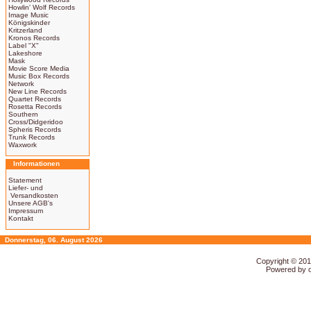
Howlin' Wolf Records
Image Music
Königskinder
Kritzerland
Kronos Records
Label "X"
Lakeshore
Mask
Movie Score Media
Music Box Records
Network
New Line Records
Quartet Records
Rosetta Records
Southern
Cross/Didgeridoo
Spheris Records
Trunk Records
Waxwork
Informationen
Statement
Liefer- und
Versandkosten
Unsere AGB's
Impressum
Kontakt
Donnerstag, 06. August 2026
Copyright © 20
Powered by