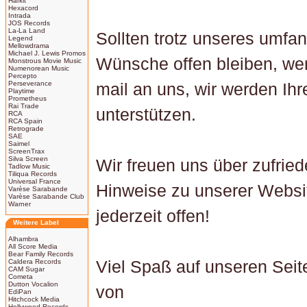
Harkit
Hexacord
Intrada
JOS Records
La-La Land
Sollten trotz unseres umfa
Legend
Mellowdrama
Michael J. Lewis Promos
Wünsche offen bleiben, wen
Monstrous Movie Music
Numenorean Music
Percepto
Perseverance
mail an uns, wir werden I
Playtime
Prometheus
Rai Trade
unterstützen.
RCA
RCA Spain
Retrograde
SAE
Saimel
ScreenTrax
Silva Screen
Wir freuen uns über zufrie
Tadlow Music
Tiliqua Records
Universal France
Hinweise zu unserer Webs
Varèse Sarabande
Varèse Sarabande Club
Warner
jederzeit offen!
Weitere Label
Alhambra
All Score Media
Bear Family Records
Caldera Records
Viel Spaß auf unseren Sei
CAM Sugar
Cometa
Dutton Vocalion
von
EdiPan
Hitchcock Media
Hollywood Records