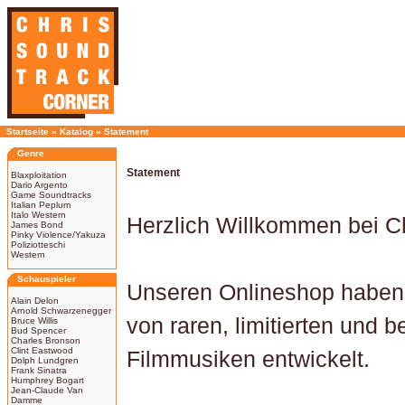
Startseite
»
Katalog
»
Statement
Genre
Statement
Blaxploitation
Dario Argento
Game Soundtracks
Italian Peplum
Italo Western
Herzlich Willkommen bei Ch
James Bond
Pinky Violence/Yakuza
Poliziotteschi
Western
Schauspieler
Unseren Onlineshop haben 
Alain Delon
Arnold Schwarzenegger
von raren, limitierten und b
Bruce Willis
Bud Spencer
Charles Bronson
Clint Eastwood
Filmmusiken entwickelt.
Dolph Lundgren
Frank Sinatra
Humphrey Bogart
Jean-Claude Van
Damme