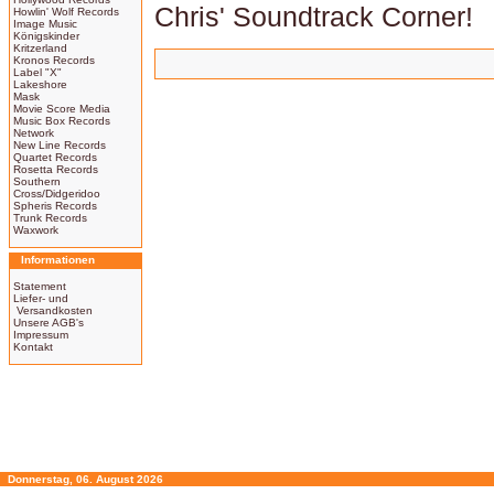
Chris' Soundtrack Corner!
Howlin' Wolf Records
Image Music
Königskinder
Kritzerland
Kronos Records
Label "X"
Lakeshore
Mask
Movie Score Media
Music Box Records
Network
New Line Records
Quartet Records
Rosetta Records
Southern
Cross/Didgeridoo
Spheris Records
Trunk Records
Waxwork
Informationen
Statement
Liefer- und
Versandkosten
Unsere AGB's
Impressum
Kontakt
Donnerstag, 06. August 2026