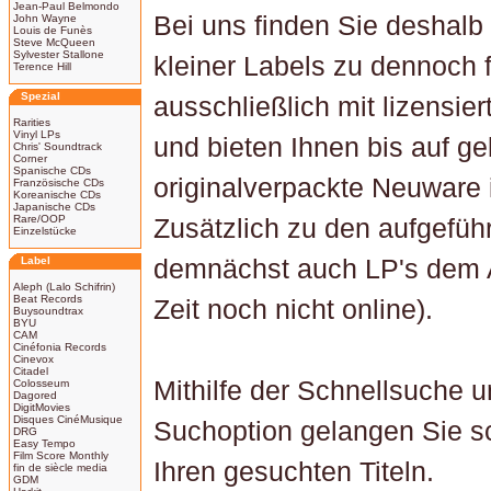
Jean-Paul Belmondo
Bei uns finden Sie deshalb
John Wayne
Louis de Funès
Steve McQueen
Sylvester Stallone
kleiner Labels zu dennoch 
Terence Hill
Spezial
ausschließlich mit lizensie
Rarities
Vinyl LPs
und bieten Ihnen bis auf 
Chris' Soundtrack
Corner
Spanische CDs
originalverpackte Neuware 
Französische CDs
Koreanische CDs
Japanische CDs
Rare/OOP
Zusätzlich zu den aufgefüh
Einzelstücke
Label
demnächst auch LP's dem A
Aleph (Lalo Schifrin)
Beat Records
Zeit noch nicht online).
Buysoundtrax
BYU
CAM
Cinéfonia Records
Cinevox
Citadel
Mithilfe der Schnellsuche u
Colosseum
Dagored
DigitMovies
Disques CinéMusique
Suchoption gelangen Sie sc
DRG
Easy Tempo
Film Score Monthly
Ihren gesuchten Titeln.
fin de siècle media
GDM