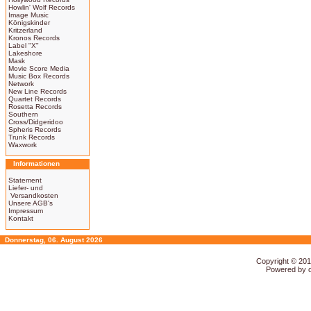
Howlin' Wolf Records
Image Music
Königskinder
Kritzerland
Kronos Records
Label "X"
Lakeshore
Mask
Movie Score Media
Music Box Records
Network
New Line Records
Quartet Records
Rosetta Records
Southern
Cross/Didgeridoo
Spheris Records
Trunk Records
Waxwork
Informationen
Statement
Liefer- und
Versandkosten
Unsere AGB's
Impressum
Kontakt
Donnerstag, 06. August 2026
Copyright © 20
Powered by