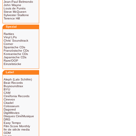
Jean-Paul Belmondo
John Wayne
Louis de Funès
Steve McQueen
Sylvester Stallone
Terence Hill
Spezial
Rarities
Vinyl LPs
Chris' Soundtrack
Corner
Spanische CDs
Französische CDs
Koreanische CDs
Japanische CDs
Rare/OOP
Einzelstücke
Label
Aleph (Lalo Schifrin)
Beat Records
Buysoundtrax
BYU
CAM
Cinéfonia Records
Cinevox
Citadel
Colosseum
Dagored
DigitMovies
Disques CinéMusique
DRG
Easy Tempo
Film Score Monthly
fin de siècle media
GDM