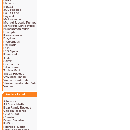
Harkit
Hexacord
Intrada
JOS Records
La-La Land
Legend
Mellowdrama
Michael J. Lewis Promos
Monstrous Movie Music
Numenorean Music
Percepto
Perseverance
Playtime
Prometheus
Rai Trade
RCA
RCA Spain
Retrograde
SAE
Saimel
ScreenTrax
Silva Screen
Tadlow Music
Tiliqua Records
Universal France
Varèse Sarabande
Varèse Sarabande Club
Warner
Weitere Label
Alhambra
All Score Media
Bear Family Records
Caldera Records
CAM Sugar
Cometa
Dutton Vocalion
EdiPan
Hitchcock Media
Hollywood Records