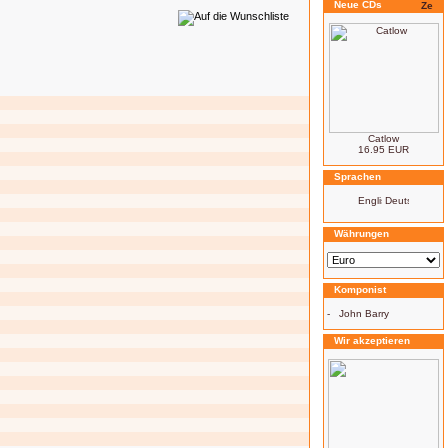
Neue CDs
Catlow
16.95 EUR
Sprachen
Währungen
Komponist
-
John Barry
Wir akzeptieren