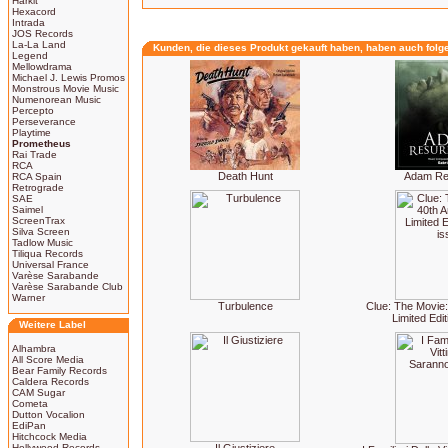
Harkit
Hexacord
Intrada
JOS Records
La-La Land
Kunden, die dieses Produkt gekauft haben, haben auch folg
Legend
Mellowdrama
Michael J. Lewis Promos
Monstrous Movie Music
Numenorean Music
Percepto
Perseverance
Playtime
Prometheus
Rai Trade
RCA
Death Hunt
Adam Re
RCA Spain
Retrograde
SAE
Saimel
ScreenTrax
Silva Screen
Tadlow Music
Tiliqua Records
Universal France
Varèse Sarabande
Varèse Sarabande Club
Warner
Turbulence
Clue: The Movie:
Limited Edi
Weitere Label
Alhambra
All Score Media
Bear Family Records
Caldera Records
CAM Sugar
Cometa
Dutton Vocalion
EdiPan
Hitchcock Media
Hollywood Records