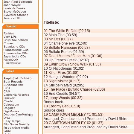
Jean-Paul Belmondo
John Wayne
Louis de Funès
Steve McQueen
Sylvester Stallone
Terence Hill
Titelliste:
Spezial
01 The White Buffalo (02:15)
Rarities
02 Main Title (03:59)
Vinyl LPs
03 Mr Otis (00:27)
Chris' Soundtrack
04 Charlie one eye (01:40)
Corner
Spanische CDs
05 Buffalo Rampage (00:53)
Französische CDs
06 Buffalo Bones (01:59)
Koreanische CDs
07 Dead Miners / Fetter Man (01:36)
Japanische CDs
Rare/OOP
08 Up French Creek (02:07)
Einzelstücke
09 Eatin' Crow / Snow Walk (01:53)
10 Ol Nicodemus (01:02)
Label
11 Killer Fires (01:08)
12 Hang a Wooden (02:02)
Aleph (Lalo Schifrin)
13 Night visitor (01:17)
Beat Records
Buysoundtrax
14 Still bein afaid (02:05)
BYU
15 The Place / Buffalo Charge (02:06)
CAM
16 End Credits (04:57)
Cinéfonia Records
17 jenny Weeds (00:32)
Cinevox
Citadel
Bonus track
Colosseum
18 Lost my Bet (01:19)
Dagored
Source cues
DigitMovies
19 CAMPTOWN MEDLEY #1 (01:53)
Disques CinéMusique
DRG
Arranged, Conducted and Produced by David Shire
Easy Tempo
20 CAMPTOWN MEDLEY #2 (01:37)
Film Score Monthly
Arranged, Conducted and Produced by David Shire
fin de siècle media
GDM