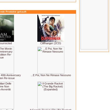
ende Produkte gekauft:
surrected
Cliffhanger (2CD)
 40th Anniversary
...E Poi, Non Ne Rimase Nessuno
tion Re-issue