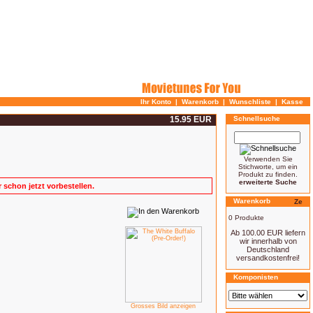
Ihr Konto
|
Warenkorb
|
Wunschliste
|
Kasse
15.95 EUR
Schnellsuche
Verwenden Sie
Stichworte, um ein
Produkt zu finden.
erweiterte Suche
er schon jetzt vorbestellen.
Warenkorb
0 Produkte
Ab 100.00 EUR liefern
wir innerhalb von
Deutschland
versandkostenfrei!
Komponisten
Grosses Bild anzeigen