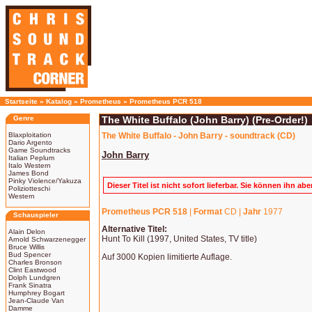
Startseite
»
Katalog
»
Prometheus
»
Prometheus PCR 518
Genre
The White Buffalo (John Barry) (Pre-Order!)
Blaxploitation
The White Buffalo - John Barry - soundtrack (CD)
Dario Argento
Game Soundtracks
John Barry
Italian Peplum
Italo Western
James Bond
Pinky Violence/Yakuza
Dieser Titel ist nicht sofort lieferbar. Sie können ihn ab
Poliziotteschi
Western
Prometheus PCR 518
|
Format
CD |
Jahr
1977
Schauspieler
Alternative Titel:
Alain Delon
Hunt To Kill (1997, United States, TV title)
Arnold Schwarzenegger
Bruce Willis
Bud Spencer
Auf 3000 Kopien limitierte Auflage.
Charles Bronson
Clint Eastwood
Dolph Lundgren
Frank Sinatra
Humphrey Bogart
Jean-Claude Van
Damme