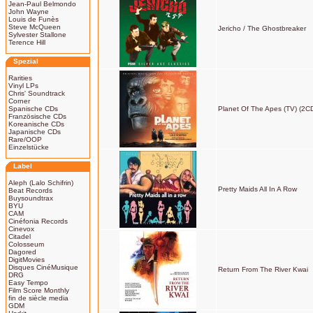
Jean-Paul Belmondo
John Wayne
Louis de Funès
Steve McQueen
Jericho / The Ghostbreaker
Sylvester Stallone
Terence Hill
Spezial
Rarities
Vinyl LPs
Chris' Soundtrack
Corner
Spanische CDs
Planet Of The Apes (TV) (2C
Französische CDs
Koreanische CDs
Japanische CDs
Rare/OOP
Einzelstücke
Label
Aleph (Lalo Schifrin)
Pretty Maids All In A Row
Beat Records
Buysoundtrax
BYU
CAM
Cinéfonia Records
Cinevox
Citadel
Colosseum
Dagored
DigitMovies
Disques CinéMusique
Return From The River Kwai
DRG
Easy Tempo
Film Score Monthly
fin de siècle media
GDM