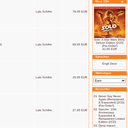
Neue CDs
Lalo Schifrin
79.95 EUR
Solo: A Star Wars Story:
Deluxe Edition (2CD)
D)
Lalo Schifrin
69.95 EUR
(Pre-Order!)
42.95 EUR
Sprachen
Währungen
Lalo Schifrin
26.95 EUR
Bestseller
01.
Never Say Never
Again (Remastered
& Expanded) (2CD)
(Pre-Order!)
02.
Spectre: 10th
Lalo Schifrin
27.95 EUR
Anniversary
Expanded &
Remastered Limited
Edition (2CD)
03.
Deep Impact