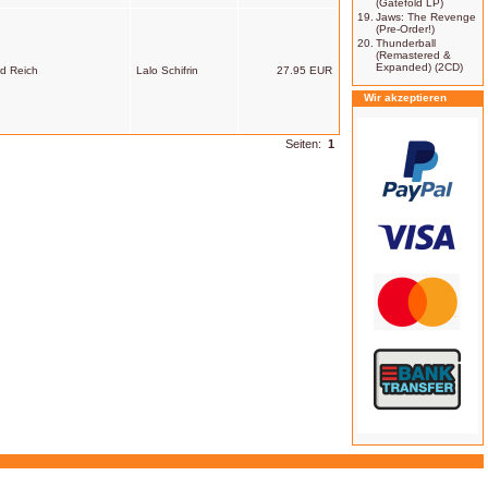
(Gatefold LP)
19.
Jaws: The Revenge
(Pre-Order!)
20.
Thunderball
(Remastered &
Expanded) (2CD)
rd Reich
Lalo Schifrin
27.95 EUR
Wir akzeptieren
Seiten:
1