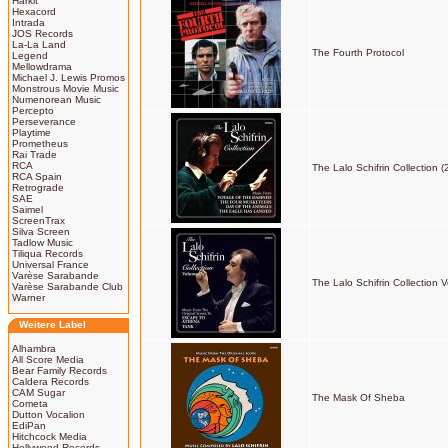
Harkit
Hexacord
Intrada
JOS Records
La-La Land
The Fourth Protocol
Legend
Mellowdrama
Michael J. Lewis Promos
Monstrous Movie Music
Numenorean Music
Percepto
Perseverance
Playtime
Prometheus
Rai Trade
RCA
The Lalo Schifrin Collection 
RCA Spain
Retrograde
SAE
Saimel
ScreenTrax
Silva Screen
Tadlow Music
Tiliqua Records
Universal France
Varèse Sarabande
The Lalo Schifrin Collection V
Varèse Sarabande Club
Warner
Weitere Label
Alhambra
All Score Media
Bear Family Records
Caldera Records
CAM Sugar
The Mask Of Sheba
Cometa
Dutton Vocalion
EdiPan
Hitchcock Media
Hollywood Records