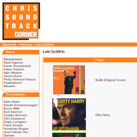
Startseite
»
Katalog
»
Lalo Schifrin
Lalo Schifrin
Genre
Blaxploitation
Titel+
Dario Argento
Game Soundtracks
Italian Peplum
Italo Western
James Bond
Pinky Violence/Yakuza
Bullitt (Original Score)
Poliziotteschi
Western
Schauspieler
Alain Delon
Arnold Schwarzenegger
Bruce Willis
Bud Spencer
Dirty Harry
Charles Bronson
Clint Eastwood
Dolph Lundgren
Frank Sinatra
Humphrey Bogart
Jean-Claude Van
Damme