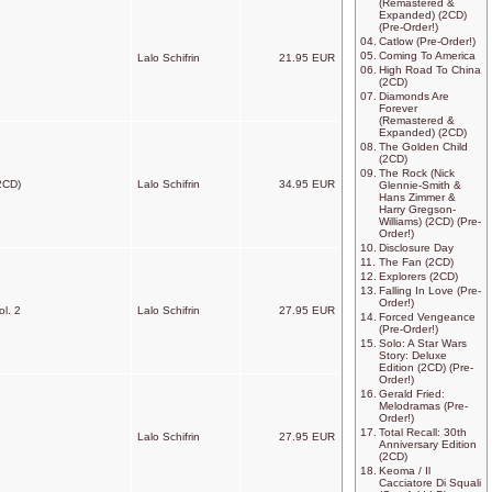
(Remastered &
Expanded) (2CD)
(Pre-Order!)
04.
Catlow (Pre-Order!)
05.
Coming To America
Lalo Schifrin
21.95 EUR
06.
High Road To China
(2CD)
07.
Diamonds Are
Forever
(Remastered &
Expanded) (2CD)
08.
The Golden Child
(2CD)
09.
The Rock (Nick
(2CD)
Lalo Schifrin
34.95 EUR
Glennie-Smith &
Hans Zimmer &
Harry Gregson-
Williams) (2CD) (Pre-
Order!)
10.
Disclosure Day
11.
The Fan (2CD)
12.
Explorers (2CD)
13.
Falling In Love (Pre-
Order!)
ol. 2
Lalo Schifrin
27.95 EUR
14.
Forced Vengeance
(Pre-Order!)
15.
Solo: A Star Wars
Story: Deluxe
Edition (2CD) (Pre-
Order!)
16.
Gerald Fried:
Melodramas (Pre-
Order!)
17.
Total Recall: 30th
Lalo Schifrin
27.95 EUR
Anniversary Edition
(2CD)
18.
Keoma / Il
Cacciatore Di Squali