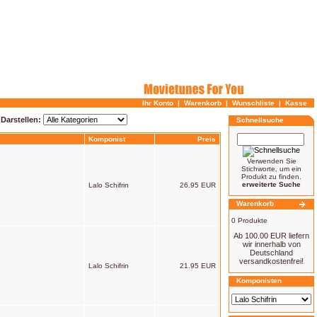
Ihr Konto
|
Warenkorb
|
Wunschliste
|
Kasse
Darstellen:
Schnellsuche
Komponist
Preis
Verwenden Sie
Stichworte, um ein
Produkt zu finden.
erweiterte Suche
Lalo Schifrin
26.95 EUR
Warenkorb
0 Produkte
Ab 100.00 EUR liefern
wir innerhalb von
Deutschland
versandkostenfrei!
Lalo Schifrin
21.95 EUR
Komponisten