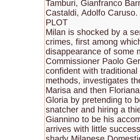
Tamburi, Gianfranco Barr
Castaldi, Adolfo Caruso.
PLOT
Milan is shocked by a ser
crimes, first among which
disappearance of some m
Commissioner Paolo Ger
confident with traditional
methods, investigates th
Marisa and then Floriana 
Gloria by pretending to 
snatcher and hiring a th
Giannino to be his accom
arrives with little succes
shady Milanese Domesti