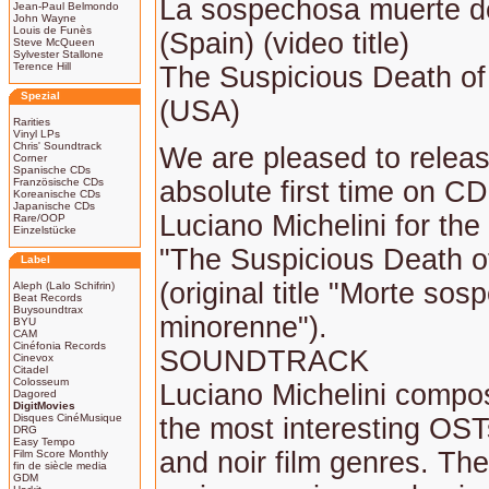
La sospechosa muerte d
Jean-Paul Belmondo
John Wayne
Louis de Funès
(Spain) (video title)
Steve McQueen
Sylvester Stallone
Terence Hill
The Suspicious Death of
Spezial
(USA)
Rarities
Vinyl LPs
Chris' Soundtrack
We are pleased to releas
Corner
Spanische CDs
Französische CDs
absolute first time on C
Koreanische CDs
Japanische CDs
Luciano Michelini for the 
Rare/OOP
Einzelstücke
"The Suspicious Death o
Label
(original title "Morte sos
Aleph (Lalo Schifrin)
Beat Records
Buysoundtrax
minorenne").
BYU
CAM
Cinéfonia Records
SOUNDTRACK
Cinevox
Citadel
Colosseum
Luciano Michelini compo
Dagored
DigitMovies
Disques CinéMusique
the most interesting OSTs
DRG
Easy Tempo
and noir film genres. Th
Film Score Monthly
fin de siècle media
GDM