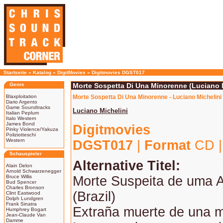
Startseite
»
Katalog
»
DigitMovies
»
Digitmovies DGST017
Genre
Morte Sospetta Di Una Minorenne (Luciano M
Blaxploitation
Morte Sospetta Di Una Minorenne - Luciano Michelini
Dario Argento
Game Soundtracks
Luciano Michelini
Italian Peplum
Italo Western
James Bond
Digitmovies
Pinky Violence/Yakuza
Poliziotteschi
Western
DGST017
|
Format
CD 
Schauspieler
Alternative Titel:
Alain Delon
Arnold Schwarzenegger
Bruce Willis
Morte Suspeita de uma 
Bud Spencer
Charles Bronson
(Brazil)
Clint Eastwood
Dolph Lundgren
Frank Sinatra
Extraña muerte de una m
Humphrey Bogart
Jean-Claude Van
Damme