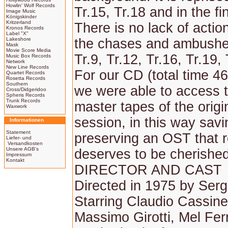
Howlin' Wolf Records
Tr.15, Tr.18 and in the fi
Image Music
Königskinder
Kritzerland
There is no lack of actio
Kronos Records
Label "X"
Lakeshore
the chases and ambushes
Mask
Movie Score Media
Tr.9, Tr.12, Tr.16, Tr.19, 
Music Box Records
Network
New Line Records
For our CD (total time 4
Quartet Records
Rosetta Records
Southern
we were able to access 
Cross/Didgeridoo
Spheris Records
Trunk Records
master tapes of the origi
Waxwork
session, in this way sav
Informationen
Statement
preserving an OST that r
Liefer- und
Versandkosten
Unsere AGB's
deserves to be cherished
Impressum
Kontakt
DIRECTOR AND CAST
Directed in 1975 by Serg
Starring Claudio Cassinell
Massimo Girotti, Mel Fer