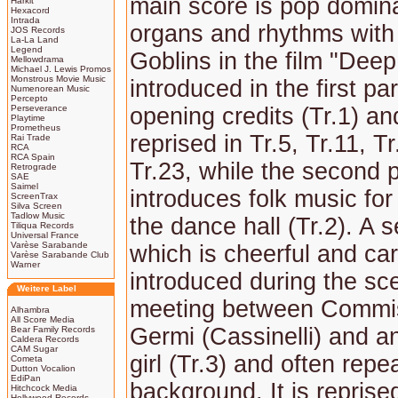
main score is pop domin
Harkit
Hexacord
Intrada
organs and rhythms with 
JOS Records
La-La Land
Legend
Goblins in the film "Deep
Mellowdrama
Michael J. Lewis Promos
Monstrous Movie Music
introduced in the first par
Numenorean Music
Percepto
Perseverance
opening credits (Tr.1) an
Playtime
Prometheus
reprised in Tr.5, Tr.11, Tr
Rai Trade
RCA
RCA Spain
Tr.23, while the second p
Retrograde
SAE
Saimel
introduces folk music for
ScreenTrax
Silva Screen
Tadlow Music
the dance hall (Tr.2). A 
Tiliqua Records
Universal France
Varèse Sarabande
which is cheerful and car
Varèse Sarabande Club
Warner
introduced during the sc
Weitere Label
meeting between Commi
Alhambra
All Score Media
Germi (Cassinelli) and 
Bear Family Records
Caldera Records
CAM Sugar
girl (Tr.3) and often repe
Cometa
Dutton Vocalion
EdiPan
background. It is reprised
Hitchcock Media
Hollywood Records