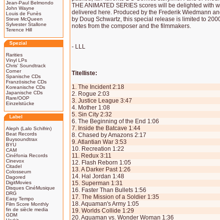
Jean-Paul Belmondo
THE ANIMATED SERIES scores will be delighted with w
John Wayne
delivered here. Produced by the Frederik Wiedmann a
Louis de Funès
by Doug Schwartz, this special release is limited to 2000
Steve McQueen
Sylvester Stallone
notes from the composer and the filmmakers.
Terence Hill
Spezial
- LLL
Rarities
Vinyl LPs
Chris' Soundtrack
Corner
Titelliste:
Spanische CDs
Französische CDs
1. The Incident 2:18
Koreanische CDs
Japanische CDs
2. Rogue 2:03
Rare/OOP
3. Justice League 3:47
Einzelstücke
4. Mother 1:08
5. Sin City 2:32
Label
6. The Beginning of the End 1:06
7. Inside the Batcave 1:44
Aleph (Lalo Schifrin)
Beat Records
8. Chased by Amazons 2:17
Buysoundtrax
9. Atlantian War 3:53
BYU
10. Recreation 1:22
CAM
11. Redux 3:11
Cinéfonia Records
Cinevox
12. Flash Reborn 1:05
Citadel
13. A Darker Past 1:26
Colosseum
14. Hal Jordan 1:48
Dagored
DigitMovies
15. Superman 1:31
Disques CinéMusique
16. Faster Than Bullets 1:56
DRG
17. The Mission of a Soldier 1:35
Easy Tempo
18. Aquaman's Army 1:05
Film Score Monthly
fin de siècle media
19. Worlds Collide 1:29
GDM
20. Aquaman vs. Wonder Woman 1:36