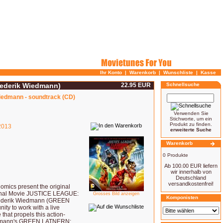
Ihr Konto
|
Warenkorb
|
Wunschliste
|
Kasse
rederik Wiedmann)
22.95 EUR
Schnellsuche
Wiedmann - soundtrack (CD)
Verwenden Sie
Stichworte, um ein
Produkt zu finden.
013
erweiterte Suche
Warenkorb
0 Produkte
Ab 100.00 EUR liefern
wir innerhalb von
Deutschland
versandkostenfrei!
mics present the original
iginal Movie JUSTICE LEAGUE:
Grosses Bild anzeigen
Komponisten
ederik Wiedmann (GREEN
y to work with a live
hat propels this action-
Wiedmann's GREEN LATNERN: