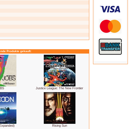
ende Produkte gekauft:
OBS
Justice League: The New Frontier
Expanded)
Rising Sun