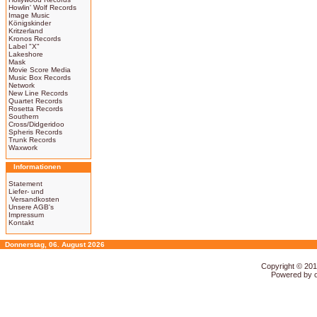
Howlin' Wolf Records
Image Music
Königskinder
Kritzerland
Kronos Records
Label "X"
Lakeshore
Mask
Movie Score Media
Music Box Records
Network
New Line Records
Quartet Records
Rosetta Records
Southern
Cross/Didgeridoo
Spheris Records
Trunk Records
Waxwork
Informationen
Statement
Liefer- und
Versandkosten
Unsere AGB's
Impressum
Kontakt
Donnerstag, 06. August 2026
Copyright © 20
Powered by