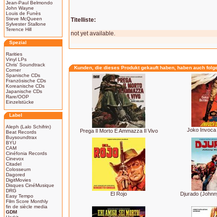
Jean-Paul Belmondo
John Wayne
Louis de Funès
Steve McQueen
Titelliste:
Sylvester Stallone
Terence Hill
not yet available.
Spezial
Rarities
Vinyl LPs
Chris' Soundtrack
Kunden, die dieses Produkt gekauft haben, haben auch folg
Corner
Spanische CDs
Französische CDs
Koreanische CDs
Japanische CDs
Rare/OOP
Einzelstücke
Label
Aleph (Lalo Schifrin)
Joko Invoca 
Prega Il Morto E Ammazza Il Vivo
Beat Records
Buysoundtrax
BYU
CAM
Cinéfonia Records
Cinevox
Citadel
Colosseum
Dagored
DigitMovies
Disques CinéMusique
DRG
El Rojo
Djurado (Johnn
Easy Tempo
Film Score Monthly
fin de siècle media
GDM