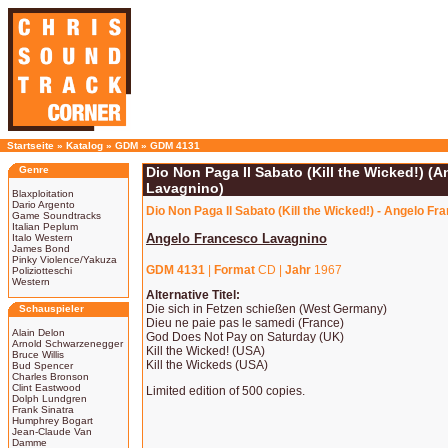
Startseite
»
Katalog
»
GDM
»
GDM 4131
Genre
Dio Non Paga Il Sabato (Kill the Wicked!) (
Lavagnino)
Blaxploitation
Dario Argento
Dio Non Paga Il Sabato (Kill the Wicked!) - Angelo F
Game Soundtracks
Italian Peplum
Angelo Francesco Lavagnino
Italo Western
James Bond
Pinky Violence/Yakuza
GDM 4131
|
Format
CD |
Jahr
1967
Poliziotteschi
Western
Alternative Titel:
Die sich in Fetzen schießen (West Germany)
Schauspieler
Dieu ne paie pas le samedi (France)
Alain Delon
God Does Not Pay on Saturday (UK)
Arnold Schwarzenegger
Kill the Wicked! (USA)
Bruce Willis
Kill the Wickeds (USA)
Bud Spencer
Charles Bronson
Clint Eastwood
Limited edition of 500 copies.
Dolph Lundgren
Frank Sinatra
Humphrey Bogart
Jean-Claude Van
Damme