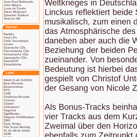
Weltkrieges in Deutschla
Jean-Paul Belmondo
John Wayne
Louis de Funès
Linckus reflektiert beide
Steve McQueen
Sylvester Stallone
Terence Hill
musikalisch, zum einen d
Spezial
das Atmosphärische des
Rarities
Vinyl LPs
daneben aber auch die 
Chris' Soundtrack
Corner
Beziehung der beiden P
Spanische CDs
Französische CDs
Koreanische CDs
zueinander. Von besonde
Japanische CDs
Rare/OOP
Einzelstücke
Bedeutung ist hierbei das
Label
gespielt von Christof Un
Aleph (Lalo Schifrin)
Beat Records
der Gesang von Nicole Z
Buysoundtrax
BYU
CAM
Cinéfonia Records
Cinevox
Citadel
Als Bonus-Tracks beinha
Colosseum
Dagored
DigitMovies
vier Tracks aus dem Kurz
Disques CinéMusique
DRG
Zweimal über den Horizo
Easy Tempo
Film Score Monthly
fin de siècle media
ebenfalls zum Zeitpunkt
GDM