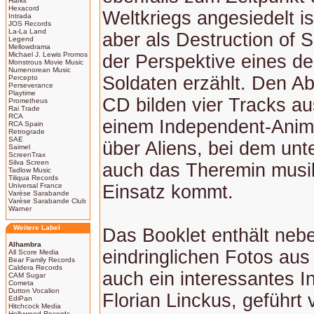
Harkit
Hexacord
Weltkriegs angesiedelt is
Intrada
JOS Records
La-La Land
aber als Destruction of 
Legend
Mellowdrama
Michael J. Lewis Promos
der Perspektive eines d
Monstrous Movie Music
Numenorean Music
Soldaten erzählt. Den A
Percepto
Perseverance
Playtime
CD bilden vier Tracks au
Prometheus
Rai Trade
RCA
einem Independent-Anima
RCA Spain
Retrograde
SAE
über Aliens, bei dem un
Saimel
ScreenTrax
Silva Screen
auch das Theremin musi
Tadlow Music
Tiliqua Records
Universal France
Einsatz kommt.
Varèse Sarabande
Varèse Sarabande Club
Warner
Weitere Label
Das Booklet enthält neb
Alhambra
eindringlichen Fotos aus
All Score Media
Bear Family Records
Caldera Records
auch ein interessantes I
CAM Sugar
Cometa
Dutton Vocalion
Florian Linckus, geführt
EdiPan
Hitchcock Media
Hollywood Records