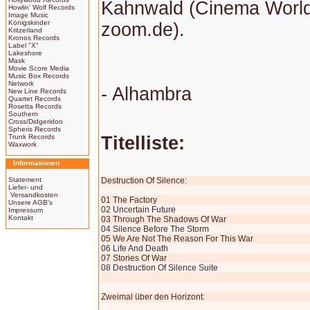
Kahnwald (Cinema World
Howlin' Wolf Records
Image Music
Königskinder
zoom.de).
Kritzerland
Kronos Records
Label "X"
Lakeshore
Mask
Movie Score Media
Music Box Records
Network
- Alhambra
New Line Records
Quartet Records
Rosetta Records
Southern
Cross/Didgeridoo
Spheris Records
Trunk Records
Titelliste:
Waxwork
Informationen
Statement
Destruction Of Silence:
Liefer- und
Versandkosten
01 The Factory
Unsere AGB's
02 Uncertain Future
Impressum
Kontakt
03 Through The Shadows Of War
04 Silence Before The Storm
05 We Are Not The Reason For This War
06 Life And Death
07 Stories Of War
08 Destruction Of Silence Suite
Zweimal über den Horizont: