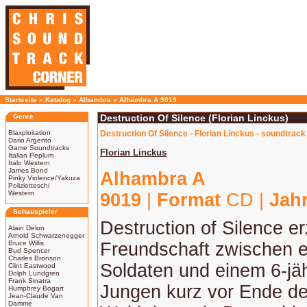
Startseite
»
Katalog
»
Alhambra
»
Alhambra A 9019
Genre
Destruction Of Silence (Florian Linckus)
Blaxploitation
Destruction Of Silence - Florian Linckus - soundtrack
Dario Argento
Game Soundtracks
Florian Linckus
Italian Peplum
Italo Western
James Bond
Alhambra A
Pinky Violence/Yakuza
Poliziotteschi
Western
9019
|
Format
CD |
Jah
Schauspieler
Destruction of Silence er
Alain Delon
Arnold Schwarzenegger
Bruce Willis
Freundschaft zwischen e
Bud Spencer
Charles Bronson
Soldaten und einem 6-jä
Clint Eastwood
Dolph Lundgren
Frank Sinatra
Jungen kurz vor Ende de
Humphrey Bogart
Jean-Claude Van
Damme