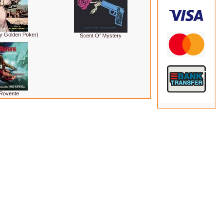
y Golden Poker)
Scent Of Mystery
 Rovente