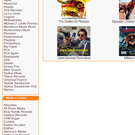
Harkit
Hexacord
Intrada
JOS Records
La-La Land
Legend
Mellowdrama
Tre Dollari Di Piombo
Djurado (Johnn
Michael J. Lewis Promos
Monstrous Movie Music
Numenorean Music
Percepto
Perseverance
Playtime
Prometheus
Rai Trade
RCA
RCA Spain
Retrograde
Liberi Armati Pericolosi
Milano
SAE
Saimel
ScreenTrax
Silva Screen
Tadlow Music
Tiliqua Records
Universal France
Varèse Sarabande
Varèse Sarabande Club
Warner
Weitere Label
Alhambra
All Score Media
Bear Family Records
Caldera Records
CAM Sugar
Cometa
Dutton Vocalion
EdiPan
Hitchcock Media
Hollywood Records