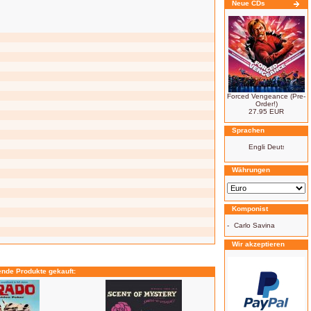
Neue CDs
Forced Vengeance (Pre-
Order!)
27.95 EUR
Sprachen
Währungen
Komponist
-
Carlo Savina
Wir akzeptieren
ende Produkte gekauft: