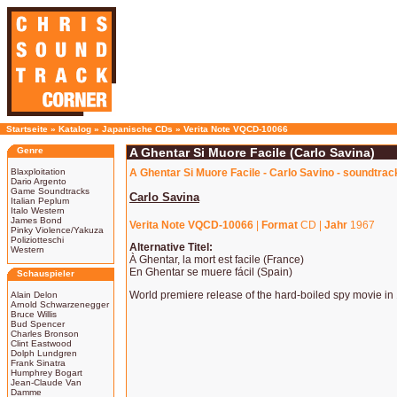
Startseite
»
Katalog
»
Japanische CDs
»
Verita Note VQCD-10066
Genre
A Ghentar Si Muore Facile (Carlo Savina)
Blaxploitation
A Ghentar Si Muore Facile - Carlo Savino - soundtrac
Dario Argento
Game Soundtracks
Carlo Savina
Italian Peplum
Italo Western
James Bond
Verita Note VQCD-10066
|
Format
CD |
Jahr
1967
Pinky Violence/Yakuza
Poliziotteschi
Alternative Titel:
Western
À Ghentar, la mort est facile (France)
En Ghentar se muere fácil (Spain)
Schauspieler
World premiere release of the hard-boiled spy movie in
Alain Delon
Arnold Schwarzenegger
Bruce Willis
Bud Spencer
Charles Bronson
Clint Eastwood
Dolph Lundgren
Frank Sinatra
Humphrey Bogart
Jean-Claude Van
Damme