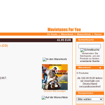
Ihr Konto
|
Warenkorb
|
Wunschliste
|
Kasse
41.95 EUR
Schnellsuche
k (CD)
Verwenden Sie
Stichworte, um ein
Produkt zu finden.
erweiterte Suche
Warenkorb
0 Produkte
 1967.
Ab 100.00 EUR liefern
wir innerhalb von
Deutschland
versandkostenfrei!
Grosses Bild anzeigen
Komponisten