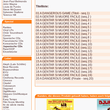
Jean-Paul Belmondo
John Wayne
Titelliste:
Louis de Funès
Steve McQueen
Sylvester Stallone
01 A DANGEROUS GAME (Titoli - seq.1)
Terence Hill
02 A GENTAR SI MUORE FACILE (seq.2 )
03 A GENTAR SI MUORE FACILE (seq.3 )
Spezial
04 A GENTAR SI MUORE FACILE (seq.4 )
05 A GENTAR SI MUORE FACILE (seq.5 )
Rarities
Vinyl LPs
06 A GENTAR SI MUORE FACILE (seq.6 )
Chris' Soundtrack
07 A GENTAR SI MUORE FACILE (seq.7 )
Corner
08 A GENTAR SI MUORE FACILE (seq.8 )
Spanische CDs
09 A GENTAR SI MUORE FACILE (seq.9 )
Französische CDs
Koreanische CDs
10 A GENTAR SI MUORE FACILE (seq.10)
Japanische CDs
11 A GENTAR SI MUORE FACILE (seq.11)
Rare/OOP
12 A GENTAR SI MUORE FACILE (seq.12)
Einzelstücke
13 A GENTAR SI MUORE FACILE (seq.13)
14 A GENTAR SI MUORE FACILE (seq.14)
Label
15 A GENTAR SI MUORE FACILE (seq.15)
Aleph (Lalo Schifrin)
16 A GENTAR SI MUORE FACILE (seq.16)
Beat Records
17 A GENTAR SI MUORE FACILE (seq.17)
Buysoundtrax
18 A GENTAR SI MUORE FACILE (seq.18)
BYU
19 A GENTAR SI MUORE FACILE (seq.19)
CAM
Cinéfonia Records
20 A DANGEROUS GAME (Finale - seq.20)
Cinevox
Citadel
Colosseum
Dagored
DigitMovies
Disques CinéMusique
Kunden, die dieses Produkt gekauft haben, haben auch folg
DRG
Easy Tempo
Film Score Monthly
fin de siècle media
GDM