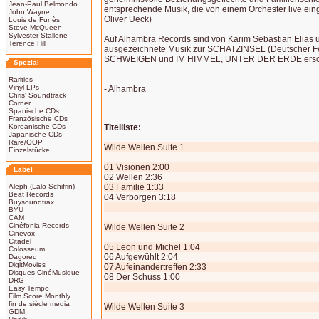
Jean-Paul Belmondo
entsprechende Musik, die von einem Orchester live einge
John Wayne
Oliver Ueck)
Louis de Funès
Steve McQueen
Sylvester Stallone
Auf Alhambra Records sind von Karim Sebastian Elias 
Terence Hill
ausgezeichnete Musik zur SCHATZINSEL (Deutscher 
SCHWEIGEN und IM HIMMEL, UNTER DER ERDE ersc
Spezial
Rarities
Vinyl LPs
- Alhambra
Chris' Soundtrack
Corner
Spanische CDs
Französische CDs
Koreanische CDs
Titelliste:
Japanische CDs
Rare/OOP
Wilde Wellen Suite 1
Einzelstücke
01 Visionen 2:00
Label
02 Wellen 2:36
Aleph (Lalo Schifrin)
03 Familie 1:33
Beat Records
04 Verborgen 3:18
Buysoundtrax
BYU
CAM
Cinéfonia Records
Wilde Wellen Suite 2
Cinevox
Citadel
05 Leon und Michel 1:04
Colosseum
06 Aufgewühlt 2:04
Dagored
DigitMovies
07 Aufeinandertreffen 2:33
Disques CinéMusique
08 Der Schuss 1:00
DRG
Easy Tempo
Film Score Monthly
fin de siècle media
Wilde Wellen Suite 3
GDM