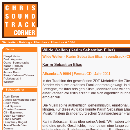
Startseite
»
Katalog
»
Alhambra
»
Alhambra A 9004
Genre
Wilde Wellen (Karim Sebastian Elias)
Blaxploitation
Wilde Wellen - Karim Sebastian Elias - soundtrack (C
Dario Argento
Game Soundtracks
Karim Sebastian Elias
Italian Peplum
Italo Western
James Bond
Alhambra A 9004
|
Format
CD |
Jahr
2011
Pinky Violence/Yakuza
Poliziotteschi
In der Tradition der geschätzten ZDF-Mehrteiler der 70e
Western
Sender ein durch erzähltes Familiendrama gewagt. In 
Bretagne, mit ihrer felsigen Küste, Menhiren und wilde
Schauspieler
einer Pariser Polizistin erzählt, die sich eigentlich nur
Alain Delon
erholen will.
Arnold Schwarzenegger
Bruce Willis
Die Musik sollte authentisch, geheimnisvoll, emotional, 
Bud Spencer
klingen. Für diese Aufgabe konnte Karim Sebastian El
Charles Bronson
Clint Eastwood
Musik mit dem Brandenburgischen Staatsorchester Frank
Dolph Lundgren
Frank Sinatra
Karim Sebastian Elias über seine Arbeit: "Wir haben t
Humphrey Bogart
Jean-Claude Van
und eine große Geschichte, in der es um eine lange zu
Damme
geheimnisvolle Beziehungsgeflechte und Familienschic