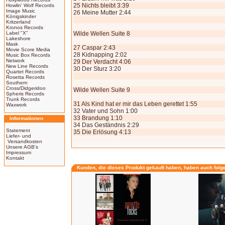
25 Nichts bleibt 3:39
Howlin' Wolf Records
Image Music
26 Meine Mutter 2:44
Königskinder
Kritzerland
Kronos Records
Label "X"
Wilde Wellen Suite 8
Lakeshore
Mask
27 Caspar 2:43
Movie Score Media
28 Kidnapping 2:02
Music Box Records
Network
29 Der Verdacht 4:06
New Line Records
30 Der Sturz 3:20
Quartet Records
Rosetta Records
Southern
Cross/Didgeridoo
Wilde Wellen Suite 9
Spheris Records
Trunk Records
31 Als Kind hat er mir das Leben gerettet 1:55
Waxwork
32 Vater und Sohn 1:00
33 Brandung 1:10
Informationen
34 Das Geständnis 2:29
Statement
35 Die Erlösung 4:13
Liefer- und
Versandkosten
Unsere AGB's
Impressum
Kontakt
Kunden, die dieses Produkt gekauft haben, haben auch folg