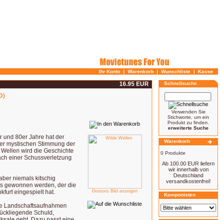
Ihr Konto
|
Warenkorb
|
Wunschliste
|
Kasse
16.95 EUR
Schnellsuche
D)
Verwenden Sie
Stichworte, um ein
Produkt zu finden.
erweiterte Suche
r und 80er Jahre hat der
Warenkorb
der mystischen Stimmung der
n Wellen wird die Geschichte
0 Produkte
 nach einer Schussverletzung
Ab 100.00 EUR liefern
wir innerhalb von
Deutschland
aber niemals kitschig
versandkostenfrei!
ias gewonnen werden, der die
furt eingespielt hat.
Grosses Bild anzeigen
Komponisten
olle Landschaftsaufnahmen
rückliegende Schuld,
ksale geht. Dazu passt eine