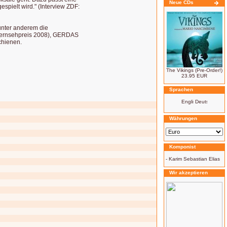
Neue CDs
spielt wird." (Interview ZDF:
unter anderem die
Fernsehpreis 2008), GERDAS
hienen.
The Vikings (Pre-Order!)
23.95 EUR
Sprachen
Währungen
Komponist
-
Karim Sebastian Elias
Wir akzeptieren