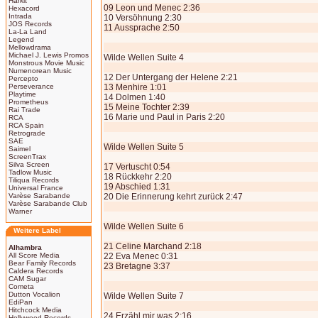
Harkit
09 Leon und Menec 2:36
Hexacord
Intrada
10 Versöhnung 2:30
JOS Records
11 Aussprache 2:50
La-La Land
Legend
Mellowdrama
Michael J. Lewis Promos
Wilde Wellen Suite 4
Monstrous Movie Music
Numenorean Music
12 Der Untergang der Helene 2:21
Percepto
Perseverance
13 Menhire 1:01
Playtime
14 Dolmen 1:40
Prometheus
15 Meine Tochter 2:39
Rai Trade
16 Marie und Paul in Paris 2:20
RCA
RCA Spain
Retrograde
SAE
Wilde Wellen Suite 5
Saimel
ScreenTrax
Silva Screen
17 Vertuscht 0:54
Tadlow Music
18 Rückkehr 2:20
Tiliqua Records
19 Abschied 1:31
Universal France
Varèse Sarabande
20 Die Erinnerung kehrt zurück 2:47
Varèse Sarabande Club
Warner
Wilde Wellen Suite 6
Weitere Label
21 Celine Marchand 2:18
Alhambra
All Score Media
22 Eva Menec 0:31
Bear Family Records
23 Bretagne 3:37
Caldera Records
CAM Sugar
Cometa
Dutton Vocalion
Wilde Wellen Suite 7
EdiPan
Hitchcock Media
24 Erzähl mir was 2:16
Hollywood Records