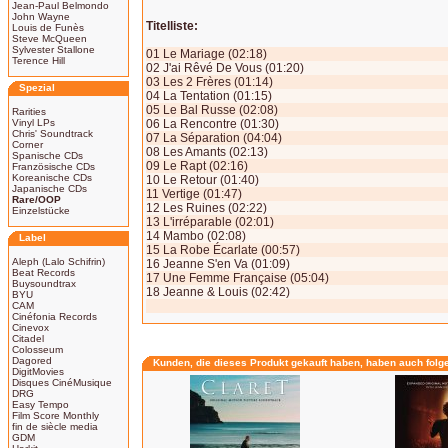
Jean-Paul Belmondo
John Wayne
Titelliste:
Louis de Funès
Steve McQueen
Sylvester Stallone
01 Le Mariage (02:18)
Terence Hill
02 J'ai Rêvé De Vous (01:20)
03 Les 2 Frères (01:14)
Spezial
04 La Tentation (01:15)
05 Le Bal Russe (02:08)
Rarities
Vinyl LPs
06 La Rencontre (01:30)
Chris' Soundtrack
07 La Séparation (04:04)
Corner
08 Les Amants (02:13)
Spanische CDs
09 Le Rapt (02:16)
Französische CDs
Koreanische CDs
10 Le Retour (01:40)
Japanische CDs
11 Vertige (01:47)
Rare/OOP
12 Les Ruines (02:22)
Einzelstücke
13 L'irréparable (02:01)
14 Mambo (02:08)
Label
15 La Robe Écarlate (00:57)
Aleph (Lalo Schifrin)
16 Jeanne S'en Va (01:09)
Beat Records
17 Une Femme Française (05:04)
Buysoundtrax
18 Jeanne & Louis (02:42)
BYU
CAM
Cinéfonia Records
Cinevox
Citadel
Colosseum
Dagored
Kunden, die dieses Produkt gekauft haben, haben auch folg
DigitMovies
Disques CinéMusique
DRG
Easy Tempo
Film Score Monthly
fin de siècle media
GDM