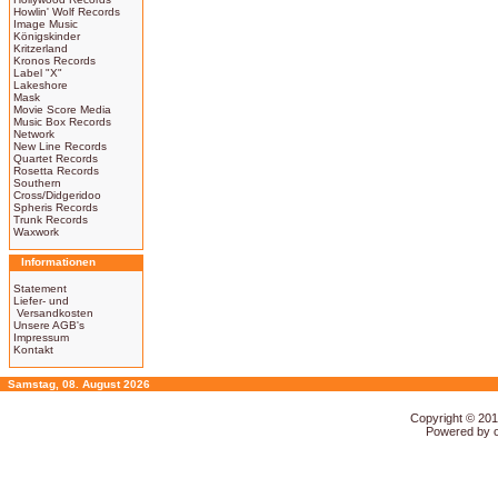
Howlin' Wolf Records
Image Music
Königskinder
Kritzerland
Kronos Records
Label "X"
Lakeshore
Mask
Movie Score Media
Music Box Records
Network
New Line Records
Quartet Records
Rosetta Records
Southern
Cross/Didgeridoo
Spheris Records
Trunk Records
Waxwork
Informationen
Statement
Liefer- und
Versandkosten
Unsere AGB's
Impressum
Kontakt
Samstag, 08. August 2026
Copyright © 20
Powered by