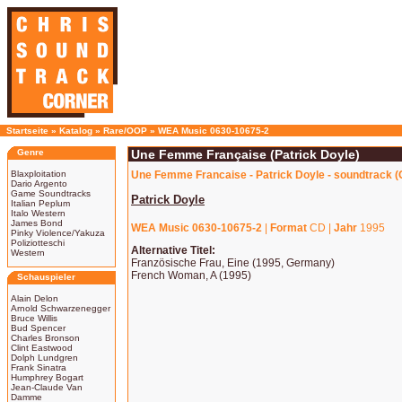
Startseite
»
Katalog
»
Rare/OOP
»
WEA Music 0630-10675-2
Genre
Une Femme Française (Patrick Doyle)
Blaxploitation
Une Femme Francaise - Patrick Doyle - soundtrack (
Dario Argento
Game Soundtracks
Patrick Doyle
Italian Peplum
Italo Western
James Bond
WEA Music 0630-10675-2
|
Format
CD |
Jahr
1995
Pinky Violence/Yakuza
Poliziotteschi
Alternative Titel:
Western
Französische Frau, Eine (1995, Germany)
French Woman, A (1995)
Schauspieler
Alain Delon
Arnold Schwarzenegger
Bruce Willis
Bud Spencer
Charles Bronson
Clint Eastwood
Dolph Lundgren
Frank Sinatra
Humphrey Bogart
Jean-Claude Van
Damme