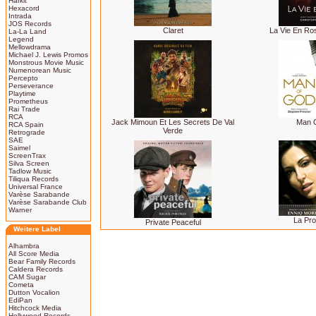
Harkit
Hexacord
Intrada
JOS Records
Claret
La Vie En Ro
La-La Land
Legend
Mellowdrama
Michael J. Lewis Promos
Monstrous Movie Music
Numenorean Music
Percepto
Perseverance
Playtime
Prometheus
Rai Trade
RCA
Jack Mimoun Et Les Secrets De Val
Man 
RCA Spain
Verde
Retrograde
SAE
Saimel
ScreenTrax
Silva Screen
Tadlow Music
Tiliqua Records
Universal France
Varèse Sarabande
Varèse Sarabande Club
Warner
La Pro
Private Peaceful
Weitere Label
Alhambra
All Score Media
Bear Family Records
Caldera Records
CAM Sugar
Cometa
Dutton Vocalion
EdiPan
Hitchcock Media
Hollywood Records