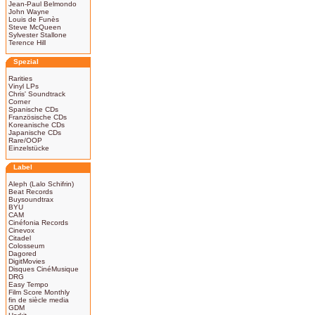
Jean-Paul Belmondo
John Wayne
Louis de Funès
Steve McQueen
Sylvester Stallone
Terence Hill
Spezial
Rarities
Vinyl LPs
Chris' Soundtrack
Corner
Spanische CDs
Französische CDs
Koreanische CDs
Japanische CDs
Rare/OOP
Einzelstücke
Label
Aleph (Lalo Schifrin)
Beat Records
Buysoundtrax
BYU
CAM
Cinéfonia Records
Cinevox
Citadel
Colosseum
Dagored
DigitMovies
Disques CinéMusique
DRG
Easy Tempo
Film Score Monthly
fin de siècle media
GDM