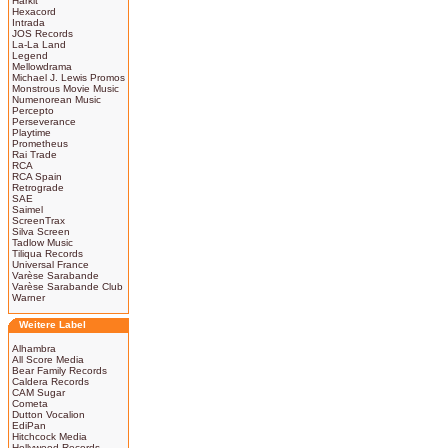
Harkit
Hexacord
Intrada
JOS Records
La-La Land
Legend
Mellowdrama
Michael J. Lewis Promos
Monstrous Movie Music
Numenorean Music
Percepto
Perseverance
Playtime
Prometheus
Rai Trade
RCA
RCA Spain
Retrograde
SAE
Saimel
ScreenTrax
Silva Screen
Tadlow Music
Tiliqua Records
Universal France
Varèse Sarabande
Varèse Sarabande Club
Warner
Weitere Label
Alhambra
All Score Media
Bear Family Records
Caldera Records
CAM Sugar
Cometa
Dutton Vocalion
EdiPan
Hitchcock Media
Hollywood Records