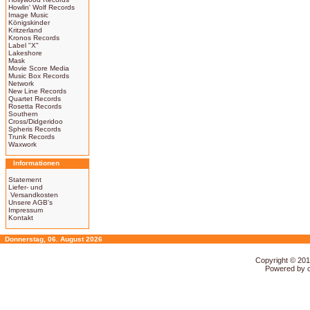
Howlin' Wolf Records
Image Music
Königskinder
Kritzerland
Kronos Records
Label "X"
Lakeshore
Mask
Movie Score Media
Music Box Records
Network
New Line Records
Quartet Records
Rosetta Records
Southern
Cross/Didgeridoo
Spheris Records
Trunk Records
Waxwork
Informationen
Statement
Liefer- und
Versandkosten
Unsere AGB's
Impressum
Kontakt
Donnerstag, 06. August 2026
Copyright © 20
Powered by