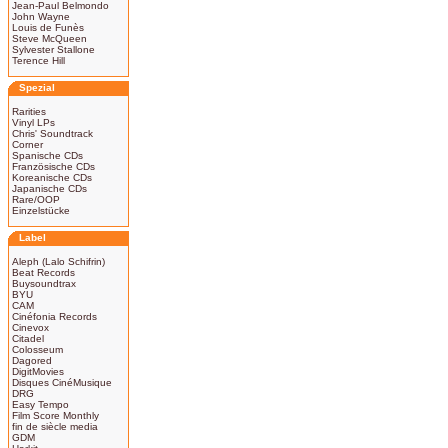
Jean-Paul Belmondo
John Wayne
Louis de Funès
Steve McQueen
Sylvester Stallone
Terence Hill
Spezial
Rarities
Vinyl LPs
Chris' Soundtrack
Corner
Spanische CDs
Französische CDs
Koreanische CDs
Japanische CDs
Rare/OOP
Einzelstücke
Label
Aleph (Lalo Schifrin)
Beat Records
Buysoundtrax
BYU
CAM
Cinéfonia Records
Cinevox
Citadel
Colosseum
Dagored
DigitMovies
Disques CinéMusique
DRG
Easy Tempo
Film Score Monthly
fin de siècle media
GDM