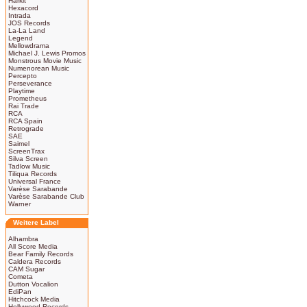
Harkit
Hexacord
Intrada
JOS Records
La-La Land
Legend
Mellowdrama
Michael J. Lewis Promos
Monstrous Movie Music
Numenorean Music
Percepto
Perseverance
Playtime
Prometheus
Rai Trade
RCA
RCA Spain
Retrograde
SAE
Saimel
ScreenTrax
Silva Screen
Tadlow Music
Tiliqua Records
Universal France
Varèse Sarabande
Varèse Sarabande Club
Warner
Weitere Label
Alhambra
All Score Media
Bear Family Records
Caldera Records
CAM Sugar
Cometa
Dutton Vocalion
EdiPan
Hitchcock Media
Hollywood Records