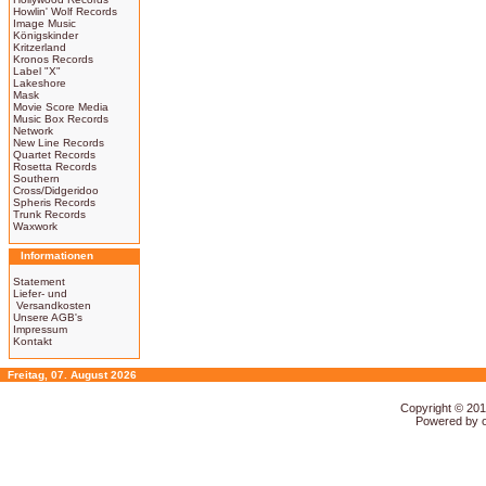
Howlin' Wolf Records
Image Music
Königskinder
Kritzerland
Kronos Records
Label "X"
Lakeshore
Mask
Movie Score Media
Music Box Records
Network
New Line Records
Quartet Records
Rosetta Records
Southern
Cross/Didgeridoo
Spheris Records
Trunk Records
Waxwork
Informationen
Statement
Liefer- und
Versandkosten
Unsere AGB's
Impressum
Kontakt
Freitag, 07. August 2026
Copyright © 20
Powered by