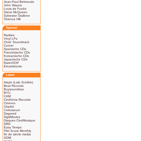
Jean-Paul Belmondo
John Wayne
Louis de Funès
Steve McQueen
Sylvester Stallone
Terence Hill
Spezial
Rarities
Vinyl LPs
Chris' Soundtrack
Corner
Spanische CDs
Französische CDs
Koreanische CDs
Japanische CDs
Rare/OOP
Einzelstücke
Label
Aleph (Lalo Schifrin)
Beat Records
Buysoundtrax
BYU
CAM
Cinéfonia Records
Cinevox
Citadel
Colosseum
Dagored
DigitMovies
Disques CinéMusique
DRG
Easy Tempo
Film Score Monthly
fin de siècle media
GDM