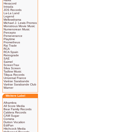
Harkit
Hexacord
Intrada
JOS Records
La-La Land
Legend
Mellowdrama
Michael J. Lewis Promos
Monstrous Movie Music
Numenorean Music
Percepto
Perseverance
Playtime
Prometheus
Rai Trade
RCA
RCA Spain
Retrograde
SAE
Saimel
ScreenTrax
Silva Screen
Tadlow Music
Tiliqua Records
Universal France
Varèse Sarabande
Varèse Sarabande Club
Warner
Weitere Label
Alhambra
All Score Media
Bear Family Records
Caldera Records
CAM Sugar
Cometa
Dutton Vocalion
EdiPan
Hitchcock Media
Hollywood Records