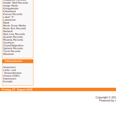
Howlin' Wolf Records
Image Music
Königskinder
Kritzerland
Kronos Records
Label "X"
Lakeshore
Mask
Movie Score Media
Music Box Records
Network
New Line Records
Quartet Records
Rosetta Records
Southern
Cross/Didgeridoo
Spheris Records
Trunk Records
Waxwork
Informationen
Statement
Liefer- und
Versandkosten
Unsere AGB's
Impressum
Kontakt
Freitag, 07. August 2026
Copyright © 20
Powered by