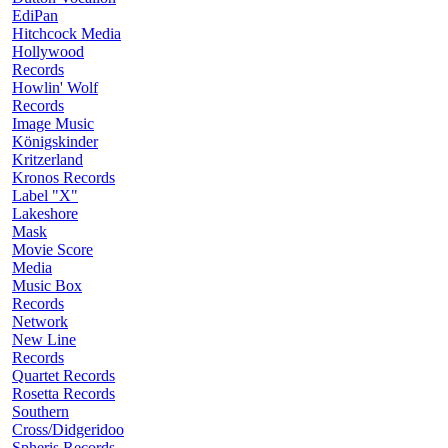
EdiPan
Hitchcock Media
Hollywood
Records
Howlin' Wolf
Records
Image Music
Königskinder
Kritzerland
Kronos Records
Label "X"
Lakeshore
Mask
Movie Score
Media
Music Box
Records
Network
New Line
Records
Quartet Records
Rosetta Records
Southern
Cross/Didgeridoo
Spheris Records