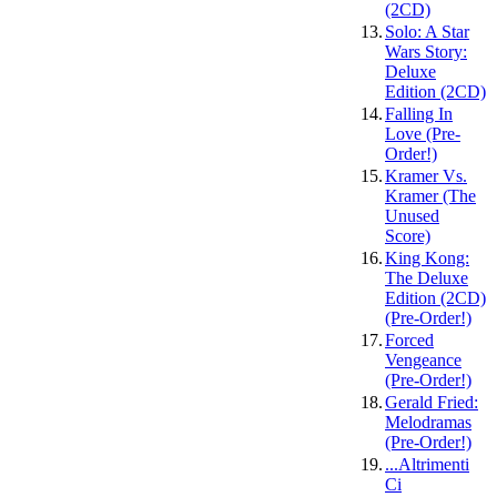
(2CD)
13.
Solo: A Star
Wars Story:
Deluxe
Edition (2CD)
14.
Falling In
Love (Pre-
Order!)
15.
Kramer Vs.
Kramer (The
Unused
Score)
16.
King Kong:
The Deluxe
Edition (2CD)
(Pre-Order!)
17.
Forced
Vengeance
(Pre-Order!)
18.
Gerald Fried:
Melodramas
(Pre-Order!)
19.
...Altrimenti
Ci