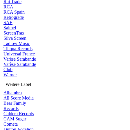
Rai Trade
RCA
RCA Spain
Retrograde
SAE
Saimel
ScreenTrax
Silva Screen
Tadlow Music
Tiliqua Records
Universal France
Varèse Sarabande
Varèse Sarabande
Club
Warner
Weitere Label
Alhambra
All Score Media
Bear Family
Records
Caldera Records
CAM Sugar
Cometa
Dutton Vocalion