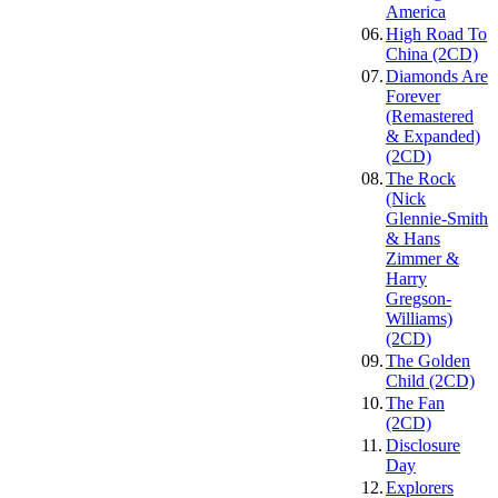
America
06.
High Road To
China (2CD)
07.
Diamonds Are
Forever
(Remastered
& Expanded)
(2CD)
08.
The Rock
(Nick
Glennie-Smith
& Hans
Zimmer &
Harry
Gregson-
Williams)
(2CD)
09.
The Golden
Child (2CD)
10.
The Fan
(2CD)
11.
Disclosure
Day
12.
Explorers