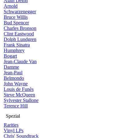
Alain Delon
Arnold
Schwarzenegger
Bruce Willis
Bud Spencer
Charles Bronson
Clint Eastwood
Dolph Lundgren
Frank Sinatra
Humphrey
Bogart
Jean-Claude Van
Damme
Jean-Paul
Belmondo
John Wayne
Louis de Funès
Steve McQueen
Sylvester Stallone
Terence Hill
Spezial
Rarities
Vinyl LPs
Chris' Soundtrack