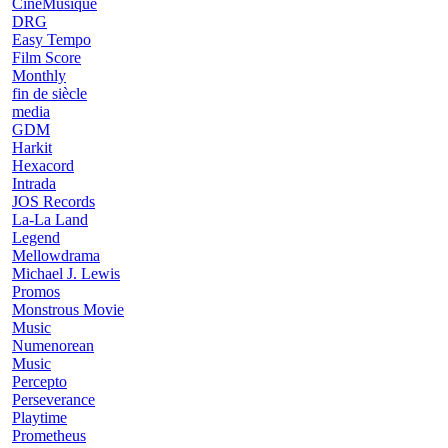
CinéMusique
DRG
Easy Tempo
Film Score
Monthly
fin de siècle
media
GDM
Harkit
Hexacord
Intrada
JOS Records
La-La Land
Legend
Mellowdrama
Michael J. Lewis
Promos
Monstrous Movie
Music
Numenorean
Music
Percepto
Perseverance
Playtime
Prometheus