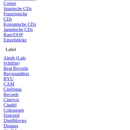
Corner
Spanische CDs
Französische
CDs
Koreanische CDs
Japanische CDs
Rare/OOP
Einzelstücke
Label
Aleph (Lalo
Schifrin)
Beat Records
Buysoundtrax
BYU
CAM
Cinéfonia
Records
Cinevox
Citadel
Colosseum
Dagored
DigitMovies
Disques