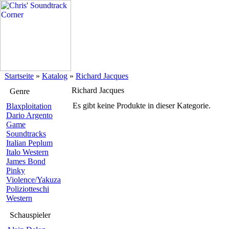
Startseite
»
Katalog
»
Richard Jacques
Richard Jacques
Genre
Es gibt keine Produkte in dieser Kategorie.
Blaxploitation
Dario Argento
Game
Soundtracks
Italian Peplum
Italo Western
James Bond
Pinky
Violence/Yakuza
Poliziotteschi
Western
Schauspieler