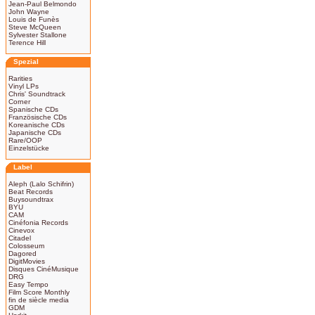
Jean-Paul Belmondo
John Wayne
Louis de Funès
Steve McQueen
Sylvester Stallone
Terence Hill
Spezial
Rarities
Vinyl LPs
Chris' Soundtrack
Corner
Spanische CDs
Französische CDs
Koreanische CDs
Japanische CDs
Rare/OOP
Einzelstücke
Label
Aleph (Lalo Schifrin)
Beat Records
Buysoundtrax
BYU
CAM
Cinéfonia Records
Cinevox
Citadel
Colosseum
Dagored
DigitMovies
Disques CinéMusique
DRG
Easy Tempo
Film Score Monthly
fin de siècle media
GDM