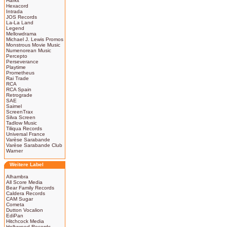
Harkit
Hexacord
Intrada
JOS Records
La-La Land
Legend
Mellowdrama
Michael J. Lewis Promos
Monstrous Movie Music
Numenorean Music
Percepto
Perseverance
Playtime
Prometheus
Rai Trade
RCA
RCA Spain
Retrograde
SAE
Saimel
ScreenTrax
Silva Screen
Tadlow Music
Tiliqua Records
Universal France
Varèse Sarabande
Varèse Sarabande Club
Warner
Weitere Label
Alhambra
All Score Media
Bear Family Records
Caldera Records
CAM Sugar
Cometa
Dutton Vocalion
EdiPan
Hitchcock Media
Hollywood Records