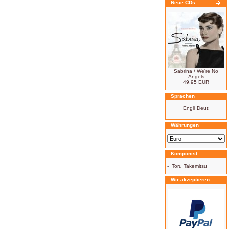
Neue CDs
Sabrina / We're No
Angels
49.95 EUR
Sprachen
Währungen
Komponist
-
Toru Takemitsu
Wir akzeptieren