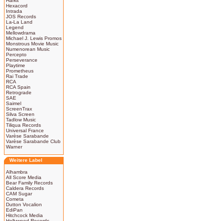
Harkit
Hexacord
Intrada
JOS Records
La-La Land
Legend
Mellowdrama
Michael J. Lewis Promos
Monstrous Movie Music
Numenorean Music
Percepto
Perseverance
Playtime
Prometheus
Rai Trade
RCA
RCA Spain
Retrograde
SAE
Saimel
ScreenTrax
Silva Screen
Tadlow Music
Tiliqua Records
Universal France
Varèse Sarabande
Varèse Sarabande Club
Warner
Weitere Label
Alhambra
All Score Media
Bear Family Records
Caldera Records
CAM Sugar
Cometa
Dutton Vocalion
EdiPan
Hitchcock Media
Hollywood Records