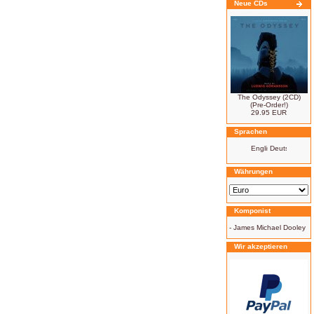
Neue CDs
The Odyssey (2CD)
(Pre-Order!)
29.95 EUR
Sprachen
Währungen
Komponist
-
James Michael Dooley
Wir akzeptieren