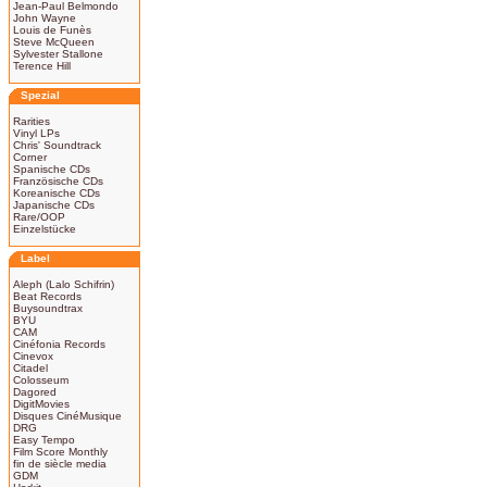
Jean-Paul Belmondo
John Wayne
Louis de Funès
Steve McQueen
Sylvester Stallone
Terence Hill
Spezial
Rarities
Vinyl LPs
Chris' Soundtrack
Corner
Spanische CDs
Französische CDs
Koreanische CDs
Japanische CDs
Rare/OOP
Einzelstücke
Label
Aleph (Lalo Schifrin)
Beat Records
Buysoundtrax
BYU
CAM
Cinéfonia Records
Cinevox
Citadel
Colosseum
Dagored
DigitMovies
Disques CinéMusique
DRG
Easy Tempo
Film Score Monthly
fin de siècle media
GDM