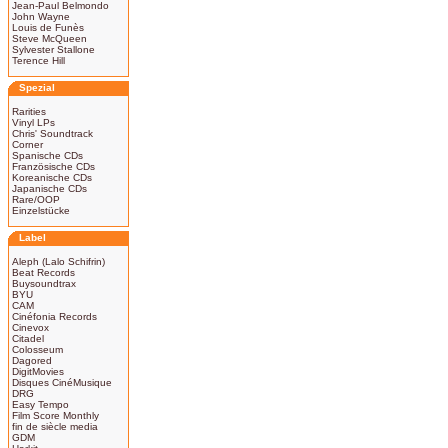
Jean-Paul Belmondo
John Wayne
Louis de Funès
Steve McQueen
Sylvester Stallone
Terence Hill
Spezial
Rarities
Vinyl LPs
Chris' Soundtrack
Corner
Spanische CDs
Französische CDs
Koreanische CDs
Japanische CDs
Rare/OOP
Einzelstücke
Label
Aleph (Lalo Schifrin)
Beat Records
Buysoundtrax
BYU
CAM
Cinéfonia Records
Cinevox
Citadel
Colosseum
Dagored
DigitMovies
Disques CinéMusique
DRG
Easy Tempo
Film Score Monthly
fin de siècle media
GDM