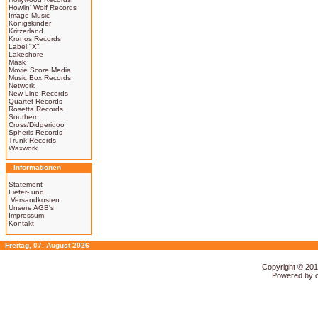
Howlin' Wolf Records
Image Music
Königskinder
Kritzerland
Kronos Records
Label "X"
Lakeshore
Mask
Movie Score Media
Music Box Records
Network
New Line Records
Quartet Records
Rosetta Records
Southern
Cross/Didgeridoo
Spheris Records
Trunk Records
Waxwork
Informationen
Statement
Liefer- und
Versandkosten
Unsere AGB's
Impressum
Kontakt
Freitag, 07. August 2026
Copyright © 20
Powered by