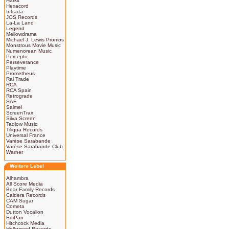
Harkit
Hexacord
Intrada
JOS Records
La-La Land
Legend
Mellowdrama
Michael J. Lewis Promos
Monstrous Movie Music
Numenorean Music
Percepto
Perseverance
Playtime
Prometheus
Rai Trade
RCA
RCA Spain
Retrograde
SAE
Saimel
ScreenTrax
Silva Screen
Tadlow Music
Tiliqua Records
Universal France
Varèse Sarabande
Varèse Sarabande Club
Warner
Weitere Label
Alhambra
All Score Media
Bear Family Records
Caldera Records
CAM Sugar
Cometa
Dutton Vocalion
EdiPan
Hitchcock Media
Hollywood Records