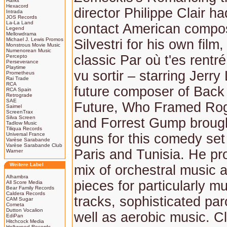
Harkit
Hexacord
director Philippe Clair ha
Intrada
JOS Records
La-La Land
contact American compo
Legend
Mellowdrama
Michael J. Lewis Promos
Silvestri for his own film,
Monstrous Movie Music
Numenorean Music
classic Par où t'es rentr
Percepto
Perseverance
Playtime
vu sortir – starring Jerr
Prometheus
Rai Trade
RCA
future composer of Back 
RCA Spain
Retrograde
SAE
Future, Who Framed Rog
Saimel
ScreenTrax
Silva Screen
and Forrest Gump brough
Tadlow Music
Tiliqua Records
Universal France
guns for this comedy se
Varèse Sarabande
Varèse Sarabande Club
Paris and Tunisia. He pro
Warner
Weitere Label
mix of orchestral music 
Alhambra
pieces for particularly m
All Score Media
Bear Family Records
Caldera Records
tracks, sophisticated par
CAM Sugar
Cometa
Dutton Vocalion
well as aerobic music. Cla
EdiPan
Hitchcock Media
Hollywood Records