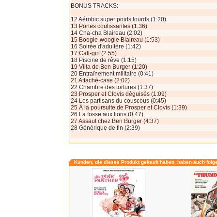
BONUS TRACKS:
12 Aérobic super poids lourds (1:20)
13 Portes coulissantes (1:36)
14 Cha-cha Blaireau (2:02)
15 Boogie-woogie Blaireau (1:53)
16 Soirée d'adultère (1:42)
17 Call-girl (2:55)
18 Piscine de rêve (1:15)
19 Villa de Ben Burger (1:20)
20 Entraînement militaire (0:41)
21 Attaché-case (2:02)
22 Chambre des tortures (1:37)
23 Prosper et Clovis déguisés (1:09)
24 Les partisans du couscous (0:45)
25 À la poursuite de Prosper et Clovis (1:39)
26 La fosse aux lions (0:47)
27 Assaut chez Ben Burger (4:37)
28 Générique de fin (2:39)
Kunden, die dieses Produkt gekauft haben, haben auch folg