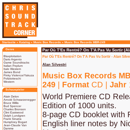
Startseite
»
Katalog
»
Music Box Records
»
Music Box Records MBR-249
Genre
Par Où T'Es Rentré? On T'A Pas Vu Sortir (Ala
Blaxploitation
Par Où T'Es Rentré? On T'A Pas Vu Sortir - Alan Silve
Dario Argento
Game Soundtracks
Alan Silvestri
Italian Peplum
Italo Western
James Bond
Music Box Records M
Pinky Violence/Yakuza
Poliziotteschi
Western
249
|
Format
CD |
Jahr
Schauspieler
World Premiere CD Relea
Alain Delon
Arnold Schwarzenegger
Bruce Willis
Edition of 1000 units.
Bud Spencer
Charles Bronson
8-page CD booklet with 
Clint Eastwood
Dolph Lundgren
Frank Sinatra
English liner notes by Ni
Humphrey Bogart
Jean-Claude Van
Damme