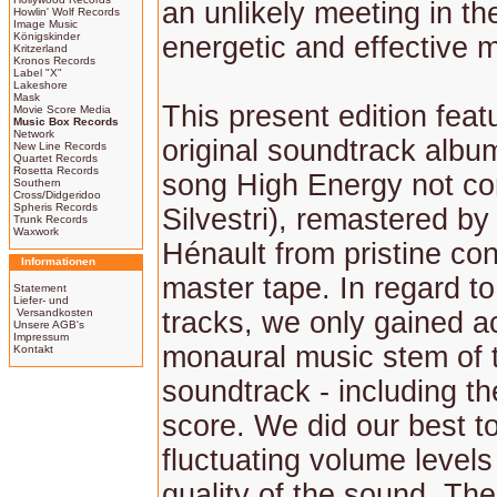
an unlikely meeting in th
Howlin' Wolf Records
Image Music
Königskinder
energetic and effective 
Kritzerland
Kronos Records
Label "X"
Lakeshore
Mask
This present edition feat
Movie Score Media
Music Box Records
Network
original soundtrack albu
New Line Records
Quartet Records
Rosetta Records
song High Energy not c
Southern
Cross/Didgeridoo
Spheris Records
Silvestri), remastered b
Trunk Records
Waxwork
Hénault from pristine con
Informationen
master tape. In regard t
Statement
Liefer- und
Versandkosten
tracks, we only gained a
Unsere AGB's
Impressum
monaural music stem of 
Kontakt
soundtrack - including th
score. We did our best to
fluctuating volume levels
quality of the sound. Th