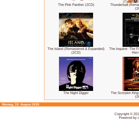
The Pink Panther (2CD)
Thunderball (Rema
(2
The Island (Remastered & Expanded)
The Inquirer: The F
(2CD)
Her
The Night Digger
The Scorpion King:
(2
Montag, 10. August 2026
Copyright © 20
Powered by