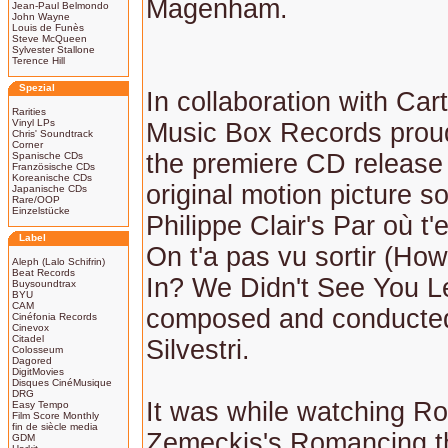
Magenham.
Jean-Paul Belmondo
John Wayne
Louis de Funès
Steve McQueen
Sylvester Stallone
Terence Hill
Spezial
In collaboration with Car
Rarities
Vinyl LPs
Music Box Records proud
Chris' Soundtrack
Corner
the premiere CD release 
Spanische CDs
Französische CDs
Koreanische CDs
original motion picture s
Japanische CDs
Rare/OOP
Einzelstücke
Philippe Clair's Par où t
Label
On t'a pas vu sortir (Ho
Aleph (Lalo Schifrin)
Beat Records
In? We Didn't See You L
Buysoundtrax
BYU
CAM
composed and conducted
Cinéfonia Records
Cinevox
Citadel
Silvestri.
Colosseum
Dagored
DigitMovies
Disques CinéMusique
DRG
It was while watching Ro
Easy Tempo
Film Score Monthly
fin de siècle media
Zemeckis's Romancing t
GDM