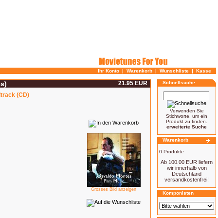
Ihr Konto
|
Warenkorb
|
Wunschliste
|
Kasse
s)
21.95 EUR
Schnellsuche
track (CD)
Verwenden Sie
Stichworte, um ein
Produkt zu finden.
erweiterte Suche
Warenkorb
0 Produkte
Ab 100.00 EUR liefern
wir innerhalb von
Deutschland
versandkostenfrei!
Grosses Bild anzeigen
Komponisten