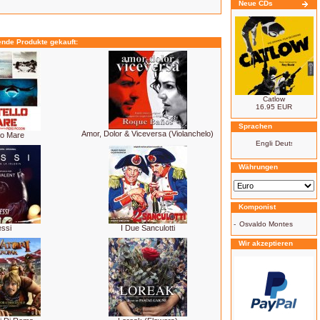
Neue CDs
ende Produkte gekauft:
Catlow
16.95 EUR
Sprachen
Amor, Dolor & Viceversa (Violanchelo)
lo Mare
Währungen
Komponist
-
Osvaldo Montes
ssi
I Due Sanculotti
Wir akzeptieren