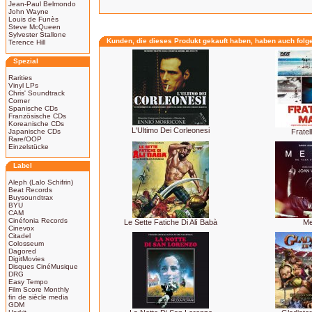
Jean-Paul Belmondo
John Wayne
Louis de Funès
Steve McQueen
Sylvester Stallone
Kunden, die dieses Produkt gekauft haben, haben auch folg
Terence Hill
Spezial
Rarities
Vinyl LPs
Chris' Soundtrack
Corner
Spanische CDs
Französische CDs
Koreanische CDs
L'Ultimo Dei Corleonesi
Japanische CDs
Fratel
Rare/OOP
Einzelstücke
Label
Aleph (Lalo Schifrin)
Beat Records
Buysoundtrax
BYU
CAM
Cinéfonia Records
Le Sette Fatiche Di Alì Babà
Me
Cinevox
Citadel
Colosseum
Dagored
DigitMovies
Disques CinéMusique
DRG
Easy Tempo
Film Score Monthly
fin de siècle media
GDM