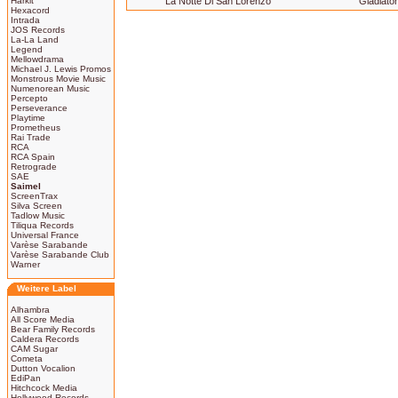
Harkit
La Notte Di San Lorenzo
Gladiato
Hexacord
Intrada
JOS Records
La-La Land
Legend
Mellowdrama
Michael J. Lewis Promos
Monstrous Movie Music
Numenorean Music
Percepto
Perseverance
Playtime
Prometheus
Rai Trade
RCA
RCA Spain
Retrograde
SAE
Saimel
ScreenTrax
Silva Screen
Tadlow Music
Tiliqua Records
Universal France
Varèse Sarabande
Varèse Sarabande Club
Warner
Weitere Label
Alhambra
All Score Media
Bear Family Records
Caldera Records
CAM Sugar
Cometa
Dutton Vocalion
EdiPan
Hitchcock Media
Hollywood Records