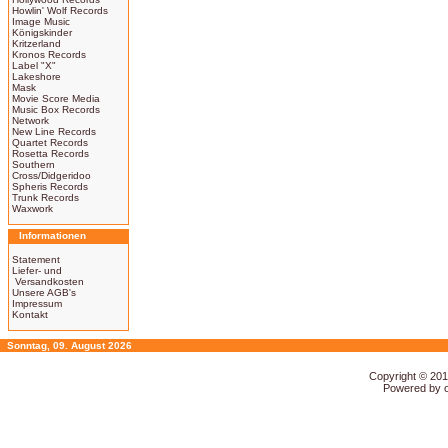
Howlin' Wolf Records
Image Music
Königskinder
Kritzerland
Kronos Records
Label "X"
Lakeshore
Mask
Movie Score Media
Music Box Records
Network
New Line Records
Quartet Records
Rosetta Records
Southern
Cross/Didgeridoo
Spheris Records
Trunk Records
Waxwork
Informationen
Statement
Liefer- und
Versandkosten
Unsere AGB's
Impressum
Kontakt
Sonntag, 09. August 2026
Copyright © 20
Powered by