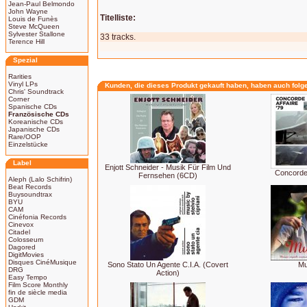
Jean-Paul Belmondo
John Wayne
Titelliste:
Louis de Funès
Steve McQueen
Sylvester Stallone
33 tracks.
Terence Hill
Spezial
Rarities
Vinyl LPs
Kunden, die dieses Produkt gekauft haben, haben auch folg
Chris' Soundtrack
Corner
Spanische CDs
Französische CDs
Koreanische CDs
Japanische CDs
Rare/OOP
Einzelstücke
Label
Enjott Schneider - Musik Für Film Und
Concorde 
Fernsehen (6CD)
Aleph (Lalo Schifrin)
Beat Records
Buysoundtrax
BYU
CAM
Cinéfonia Records
Cinevox
Citadel
Colosseum
Dagored
DigitMovies
Disques CinéMusique
Sono Stato Un Agente C.I.A. (Covert
M
DRG
Action)
Easy Tempo
Film Score Monthly
fin de siècle media
GDM