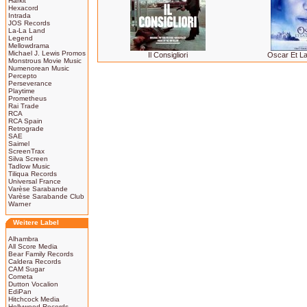
Harkit
Hexacord
Intrada
JOS Records
La-La Land
Legend
Mellowdrama
Michael J. Lewis Promos
Il Consigliori
Oscar Et L
Monstrous Movie Music
Numenorean Music
Percepto
Perseverance
Playtime
Prometheus
Rai Trade
RCA
RCA Spain
Retrograde
SAE
Saimel
ScreenTrax
Silva Screen
Tadlow Music
Tiliqua Records
Universal France
Varèse Sarabande
Varèse Sarabande Club
Warner
Weitere Label
Alhambra
All Score Media
Bear Family Records
Caldera Records
CAM Sugar
Cometa
Dutton Vocalion
EdiPan
Hitchcock Media
Hollywood Records