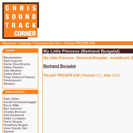
Startseite
»
Katalog
»
Französische CDs
»
Tricatel TRICDFR 038
Genre
My Little Princess (Bertrand Burgalat)
Blaxploitation
My Little Princess - Bertrand Burgalat - soundtrack (
Dario Argento
Game Soundtracks
Bertrand Burgalat
Italian Peplum
Italo Western
James Bond
Tricatel TRICDFR 038
|
Format
CD |
Jahr
2011
Pinky Violence/Yakuza
Poliziotteschi
Western
Schauspieler
Alain Delon
Arnold Schwarzenegger
Bruce Willis
Bud Spencer
Charles Bronson
Clint Eastwood
Dolph Lundgren
Frank Sinatra
Humphrey Bogart
Jean-Claude Van
Damme