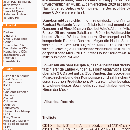
erschienen (A 9044), hier vertreten mit knapp 10 Minu
Jean-Paul Belmondo
unveröffentlichter Musik. Zudem erschien 2020 mit Tang
John Wayne
Louis de Funès
Nachfolger zu Detective Grimoire & The Secret of the 
Steve McQueen
seine CD-Premiere erfährt.
Sylvester Stallone
Terence Hill
Daneben gibt es reichlich mehr zu entdecken: für Anna i
Raphael Benjamin Meyer auf historische Instrumente w
Spezial
Gamben und Blockflöten zurück, bei Who's Afraid of Alic
Rarities
Barock-Gitarre. Amen Saleikum – Fröhliche Weihnachte
Vinyl LPs
bunten Mix aus Weihnachtsliedern, Kirchenorgel und 
Chris' Soundtrack
komponierte Raphael Benjamin Meyer die Irische Suite f
Corner
welche bereits weltweit aufgeführt wurde. Diese ist eb
Spanische CDs
Französische CDs
wie die schwungvoll-mitreißende Abenteuermusik zu Pir
Koreanische CDs
gespenstische Musik zu Haunt the House: Terrortown, be
Japanische CDs
Mittelpunkt gerückt wird.
Rare/OOP
Einzelstücke
Soweit nur ein paar Beispiele, das Set beinhaltet darüb
Label
faszinierende Entdeckungen aus dem Archiv von Rapha
über alle 3 CDs beträgt ca. 236 Minuten, das Booklet um
Aleph (Lalo Schifrin)
Musikbeschreibung des Komponisten und zahlreichen 
Beat Records
verschiedenen Produktionen. Wir danken allen beteilig
Buysoundtrax
Entstehung dieses Sets möglich gemacht haben und w
BYU
CAM
Hören der Musik.
Cinéfonia Records
Cinevox
Citadel
Colosseum
- Alhambra Records
Dagored
DigitMovies
Disques CinéMusique
DRG
Titelliste:
Easy Tempo
Film Score Monthly
fin de siècle media
CD1/3 – Track 01 – 15: Anna in Switzerland (2014) ca. 
GDM
CD1/3 – Track 16 – 24: Who's Afraid of Alice Miller (202