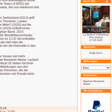
ten und überwiegend bisher
Neue CDs
le Tower (A 9052) der
Swamp, der nun wiederum hier
n Switzerland (2014) griff
ie Theorben, Lauten,
e Miller? (2020) auf die
n (2019) enthält einen
Balkan-Band. 2015
La Notte E Il Momento
ür Blockflötenorchester,
(Pre-Order!)
enso im 3-CD-Set enthalten
17.95 EUR
ate Hell oder die
i der die Klarinette in den
Sprachen
er hinaus viel mehr
el Benjamin Meyer. Laufzeit
Währungen
fasst 16 Seiten mit einer
Abbildungen aus den
ten Personen, die die
ünschen viel Freude beim
Komponist
-
Raphael Benjamin
Meyer
Wir akzeptieren
35:10
0) ca. 27:50