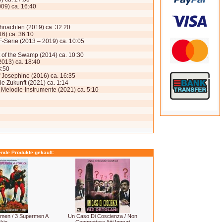
009) ca. 16:40
hnachten (2019) ca. 32:20
16) ca. 36:10
F-Serie (2013 – 2019) ca. 10:05
t of the Swamp (2014) ca. 10:30
2013) ca. 18:40
3:50
 Josephine (2016) ca. 16:35
e Zukunft (2021) ca. 1:14
 Melodie-Instrumente (2021) ca. 5:10
ende Produkte gekauft:
ermen / 3 Supermen A
Un Caso Di Coscienza / Non