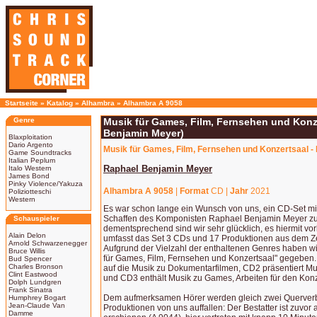
Startseite
»
Katalog
»
Alhambra
»
Alhambra A 9058
Genre
Musik für Games, Film, Fernsehen und Konz
Benjamin Meyer)
Blaxploitation
Dario Argento
Musik für Games, Film, Fernsehen und Konzertsaal -
Game Soundtracks
Italian Peplum
Raphael Benjamin Meyer
Italo Western
James Bond
Pinky Violence/Yakuza
Alhambra A 9058
|
Format
CD |
Jahr
2021
Poliziotteschi
Western
Es war schon lange ein Wunsch von uns, ein CD-Set mit
Schaffen des Komponisten Raphael Benjamin Meyer zu 
Schauspieler
dementsprechend sind wir sehr glücklich, es hiermit v
Alain Delon
umfasst das Set 3 CDs und 17 Produktionen aus dem Z
Arnold Schwarzenegger
Aufgrund der Vielzahl der enthaltenen Genres haben wi
Bruce Willis
für Games, Film, Fernsehen und Konzertsaal" gegeben.
Bud Spencer
Charles Bronson
auf die Musik zu Dokumentarfilmen, CD2 präsentiert Mus
Clint Eastwood
und CD3 enthält Musik zu Games, Arbeiten für den Kon
Dolph Lundgren
Frank Sinatra
Dem aufmerksamen Hörer werden gleich zwei Querver
Humphrey Bogart
Jean-Claude Van
Produktionen von uns auffallen: Der Bestatter ist zuvor
Damme