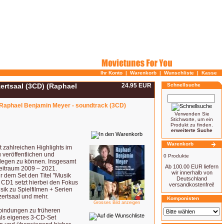
Ihr Konto
|
Warenkorb
|
Wunschliste
|
Kasse
ertsaal (3CD) (Raphael
24.95 EUR
Schnellsuche
 Raphael Benjamin Meyer - soundtrack (3CD)
Verwenden Sie
Stichworte, um ein
Produkt zu finden.
erweiterte Suche
Warenkorb
 zahlreichen Highlights im
veröffentlichen und
0 Produkte
orlegen zu können. Insgesamt
Ab 100.00 EUR liefern
eitraum 2009 – 2021.
wir innerhalb von
r dem Set den Titel "Musik
Deutschland
 CD1 setzt hierbei den Fokus
versandkostenfrei!
ik zu Spielfilmen + Serien
zertsaal und mehr.
Komponisten
Grosses Bild anzeigen
bindungen zu früheren
 als eigenes 3-CD-Set