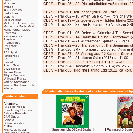
Harkit
Hexacord
CD1/3 – Track 25 – 32: Die unbeliebten Außenseiter (2
Intrada
JOS Records
CD2/3 – Track 01: Tell Teaser (2020) ca. 1:02
La-La Land
CD2/3 – Track 02 – 18: Amen Saleikum – Fröhliche Wei
Legend
Mellowdrama
CD2/3 – Track 19 – 32: Zoé & Julie – Hidden Marks (20
Michael J. Lewis Promos
CD2/3 – Track 33 – 37: Der Bestatter: Die Musik zur SR
Monstrous Movie Music
Numenorean Music
CD3/3 – Track 01 – 06: Detective Grimoire & The Secre
Percepto
Perseverance
CD3/3 – Track 07 – 14: Haunt the House – Terrortown (
Playtime
CD3/3 – Track 15 – 21: Auf fremden Spuren (2012) ca. 
Prometheus
CD3/3 – Track 22 – 25: Transcending: The Beginning of
Rai Trade
RCA
CD3/3 – Track 26: SRF-Themenschwerpunkt: Mutig in di
RCA Spain
CD3/3 – Track 27 – 28: Auszug aus: 12 Kanons für zwei
Retrograde
CD3/3 – Track 29 – 31: Irische Suite (2015) ca. 11:00
SAE
CD3/3 – Track 32 – 33: Pirate Hell (2013) ca. 4:40
Saimel
ScreenTrax
CD3/3 – Track 34: Chocolate Raiders (2014) ca. 2:25
Silva Screen
CD3/3 – Track 35: Tido, the Farting Egg (2012) ca. 4:40
Tadlow Music
Tiliqua Records
Universal France
Varèse Sarabande
Varèse Sarabande Club
Warner
Kunden, die dieses Produkt gekauft haben, haben auch folg
Weitere Label
Alhambra
All Score Media
Bear Family Records
Caldera Records
CAM Sugar
Cometa
Dutton Vocalion
EdiPan
Straziami Ma Di Baci Saziami
I Fantastici 3 Sup
Hitchcock Media
Hollywood Records