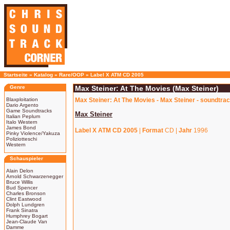
Startseite
»
Katalog
»
Rare/OOP
»
Label X ATM CD 2005
Genre
Max Steiner: At The Movies (Max Steiner)
Blaxploitation
Max Steiner: At The Movies - Max Steiner - soundtra
Dario Argento
Game Soundtracks
Max Steiner
Italian Peplum
Italo Western
James Bond
Label X ATM CD 2005
|
Format
CD |
Jahr
1996
Pinky Violence/Yakuza
Poliziotteschi
Western
Schauspieler
Alain Delon
Arnold Schwarzenegger
Bruce Willis
Bud Spencer
Charles Bronson
Clint Eastwood
Dolph Lundgren
Frank Sinatra
Humphrey Bogart
Jean-Claude Van
Damme