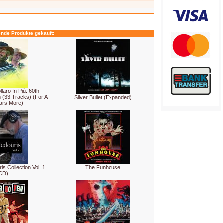
ende Produkte gekauft:
laro In Più: 60th
n (33 Tracks) (For A
Silver Bullet (Expanded)
ars More)
is Collection Vol. 1
The Funhouse
CD)