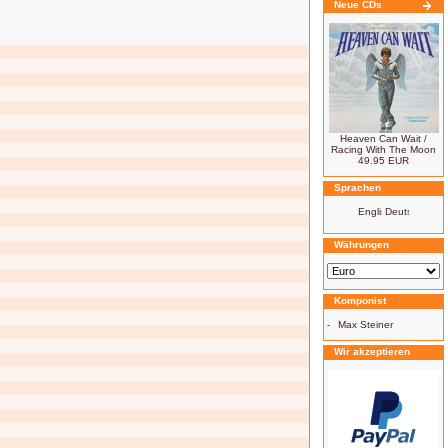
Neue CDs
Heaven Can Wait /
Racing With The Moon
49.95 EUR
Sprachen
Währungen
Komponist
-
Max Steiner
Wir akzeptieren