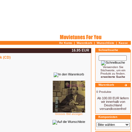
Ihr Konto
|
Warenkorb
|
Wunschliste
|
Kasse
16.95 EUR
Schnellsuche
ck (CD)
Verwenden Sie
Stichworte, um ein
Produkt zu finden.
erweiterte Suche
Warenkorb
0 Produkte
Ab 100.00 EUR liefern
wir innerhalb von
Deutschland
versandkostenfrei!
Grosses Bild anzeigen
Komponisten