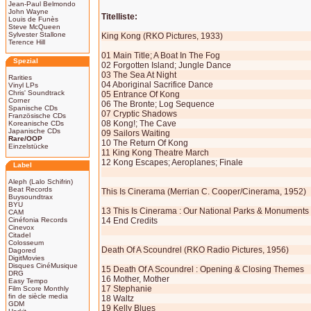
Jean-Paul Belmondo
John Wayne
Titelliste:
Louis de Funès
Steve McQueen
Sylvester Stallone
King Kong (RKO Pictures, 1933)
Terence Hill
01 Main Title; A Boat In The Fog
Spezial
02 Forgotten Island; Jungle Dance
03 The Sea At Night
Rarities
04 Aboriginal Sacrifice Dance
Vinyl LPs
Chris' Soundtrack
05 Entrance Of Kong
Corner
06 The Bronte; Log Sequence
Spanische CDs
07 Cryptic Shadows
Französische CDs
08 Kong!; The Cave
Koreanische CDs
Japanische CDs
09 Sailors Waiting
Rare/OOP
10 The Return Of Kong
Einzelstücke
11 King Kong Theatre March
12 Kong Escapes; Aeroplanes; Finale
Label
Aleph (Lalo Schifrin)
Beat Records
This Is Cinerama (Merrian C. Cooper/Cinerama, 1952)
Buysoundtrax
BYU
13 This Is Cinerama : Our National Parks & Monuments
CAM
Cinéfonia Records
14 End Credits
Cinevox
Citadel
Colosseum
Death Of A Scoundrel (RKO Radio Pictures, 1956)
Dagored
DigitMovies
Disques CinéMusique
15 Death Of A Scoundrel : Opening & Closing Themes
DRG
16 Mother, Mother
Easy Tempo
17 Stephanie
Film Score Monthly
fin de siècle media
18 Waltz
GDM
19 Kelly Blues