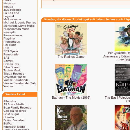
Harkit
Hexacord
Intrada
JOS Records
La-La Land
Legend
Mellowdrama
Kunden, die dieses Produkt gekauft haben, haben auch folg
Michael J. Lewis Promos
Monstrous Movie Music
Numenorean Music
Percepto
Perseverance
Playtime
Prometheus
Rai Trade
RCA
RCA Spain
Per Qualche Dol
Retrograde
Anniversary Editio
The Ratings Game
SAE
Few Doll
Saimel
ScreenTrax
Silva Screen
Tadlow Music
Tiliqua Records
Universal France
Varèse Sarabande
Varèse Sarabande Club
Warner
Weitere Label
Batman - The Movie (1966)
The Basil Poledour
(2
Alhambra
All Score Media
Bear Family Records
Caldera Records
CAM Sugar
Cometa
Dutton Vocalion
EdiPan
Hitchcock Media
Hollywood Records