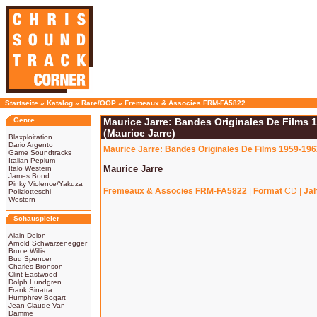
Startseite
»
Katalog
»
Rare/OOP
»
Fremeaux & Associes FRM-FA5822
Genre
Maurice Jarre: Bandes Originales De Films 
(Maurice Jarre)
Blaxploitation
Dario Argento
Maurice Jarre: Bandes Originales De Films 1959-1962
Game Soundtracks
Italian Peplum
Maurice Jarre
Italo Western
James Bond
Pinky Violence/Yakuza
Fremeaux & Associes FRM-FA5822
|
Format
CD |
Ja
Poliziotteschi
Western
Schauspieler
Alain Delon
Arnold Schwarzenegger
Bruce Willis
Bud Spencer
Charles Bronson
Clint Eastwood
Dolph Lundgren
Frank Sinatra
Humphrey Bogart
Jean-Claude Van
Damme