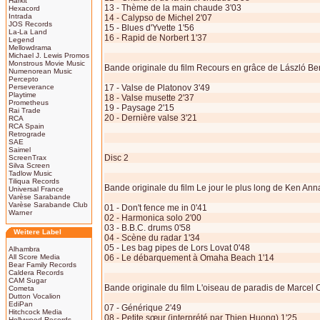
Harkit
13 - Thème de la main chaude 3'03
Hexacord
Intrada
14 - Calypso de Michel 2'07
JOS Records
15 - Blues d'Yvette 1'56
La-La Land
16 - Rapid de Norbert 1'37
Legend
Mellowdrama
Michael J. Lewis Promos
Monstrous Movie Music
Bande originale du film Recours en grâce de László B
Numenorean Music
Percepto
Perseverance
17 - Valse de Platonov 3'49
Playtime
18 - Valse musette 2'37
Prometheus
19 - Paysage 2'15
Rai Trade
20 - Dernière valse 3'21
RCA
RCA Spain
Retrograde
SAE
Saimel
Disc 2
ScreenTrax
Silva Screen
Tadlow Music
Tiliqua Records
Bande originale du film Le jour le plus long de Ken An
Universal France
Varèse Sarabande
Varèse Sarabande Club
01 - Don't fence me in 0'41
Warner
02 - Harmonica solo 2'00
03 - B.B.C. drums 0'58
Weitere Label
04 - Scène du radar 1'34
05 - Les bag pipes de Lors Lovat 0'48
Alhambra
All Score Media
06 - Le débarquement à Omaha Beach 1'14
Bear Family Records
Caldera Records
CAM Sugar
Bande originale du film L'oiseau de paradis de Marcel
Cometa
Dutton Vocalion
EdiPan
07 - Générique 2'49
Hitchcock Media
08 - Petite sœur (interprété par Thien Huong) 1'25
Hollywood Records