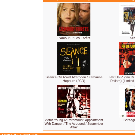
L'Amour Et Les Forêts
Sco
Séance On A Wet Afternoon / Katharine
Per Un Pugno Di Do
Hepburn (2CD)
Dollars) (Limited
Victor Young At Paramount: Appointment
Bersagl
With Danger / The Accused / September
Affair
Freitag, 07. August 2026