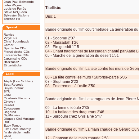
Jean-Paul Belmondo
John Wayne
Titelliste:
Louis de Funès
Steve McQueen
Sylvester Stallone
Disc 1
Terence Hill
Spezial
Bande originale du film court métrage La génération d
Rarities
01 - Sodome 2'07
Vinyl LPs
Chris' Soundtrack
02 - Massadah 1'26
Corner
03 - Ein gueddi 1'15
Spanische CDs
04 - Chant traditionnel de Massadah chanté par Aarie L
Französische CDs
Koreanische CDs
05 - Marche de la génération du désert 1'51
Japanische CDs
Rare/OOP
Einzelstücke
Bande originale du film La tête contre les murs de Geo
Label
06 - La tête contre les murs / Surprise-partie 5'06
Aleph (Lalo Schifrin)
07 - Stéphanie 2'23
Beat Records
08 - Enterrement à l'asile 2'50
Buysoundtrax
BYU
CAM
Cinéfonia Records
Bande originale du film Les dragueurs de Jean-Pierre 
Cinevox
Citadel
09 - La femme idéale 2'35
Colosseum
10 - La ballade des dragueurs 2'48
Dagored
DigitMovies
11 - Surboum chez Ghislaine 5'47
Disques CinéMusique
DRG
Easy Tempo
Film Score Monthly
Bande originale du film La main chaude de Gérard Our
fin de siècle media
GDM
12 - Chanson de la main chaude 2'58