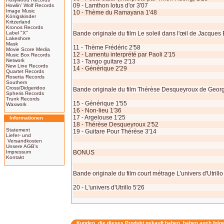
09 - Lamthon lotus d'or 3'07
Howlin' Wolf Records
Image Music
10 - Thème du Ramayana 1'48
Königskinder
Kritzerland
Kronos Records
Label "X"
Bande originale du film Le soleil dans l'œil de Jacque
Lakeshore
Mask
11 - Thème Frédéric 2'58
Movie Score Media
12 - Lamentu interprété par Paoli 2'15
Music Box Records
Network
13 - Tango guitare 2'13
New Line Records
14 - Générique 2'29
Quartet Records
Rosetta Records
Southern
Cross/Didgeridoo
Bande originale du film Thérèse Desqueyroux de Geor
Spheris Records
Trunk Records
15 - Générique 1'55
Waxwork
16 - Non-lieu 1'36
17 - Argelouse 1'25
Informationen
18 - Thérèse Desqueyroux 2'52
Statement
19 - Guitare Pour Thérèse 3'14
Liefer- und
Versandkosten
Unsere AGB's
Impressum
BONUS
Kontakt
Bande originale du film court métrage L'univers d'Utril
20 - L'univers d'Utrillo 5'26
Kunden, die dieses Produkt gekauft haben, haben auch folg