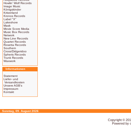
Howlin' Wolf Records
Image Music
Königskinder
Kritzerland
Kronos Records
Label "X"
Lakeshore
Mask
Movie Score Media
Music Box Records
Network
New Line Records
Quartet Records
Rosetta Records
Southern
Cross/Didgeridoo
Spheris Records
Trunk Records
Waxwork
Informationen
Statement
Liefer- und
Versandkosten
Unsere AGB's
Impressum
Kontakt
Sonntag, 09. August 2026
Copyright © 20
Powered by