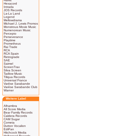
Harkit
Hexacord
Intrada
JOS Records
La-La Land
Legend
Mellowdrama
Michael J. Lewis Promos
Monstrous Movie Music
Numenorean Music
Percepto
Perseverance
Playtime
Prometheus
Rai Trade
RCA
RCA Spain
Retrograde
SAE
Saimel
ScreenTrax
Silva Screen
Tadlow Music
Tiliqua Records
Universal France
Varèse Sarabande
Varèse Sarabande Club
Warner
Weitere Label
Alhambra
All Score Media
Bear Family Records
Caldera Records
CAM Sugar
Cometa
Dutton Vocalion
EdiPan
Hitchcock Media
Hollywood Records