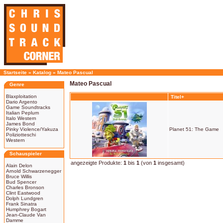
Startseite
»
Katalog
»
Mateo Pascual
Mateo Pascual
Genre
Blaxploitation
Titel+
Dario Argento
Game Soundtracks
Italian Peplum
Italo Western
James Bond
Pinky Violence/Yakuza
Planet 51: The Game
Poliziotteschi
Western
Schauspieler
angezeigte Produkte:
1
bis
1
(von
1
insgesamt)
Alain Delon
Arnold Schwarzenegger
Bruce Willis
Bud Spencer
Charles Bronson
Clint Eastwood
Dolph Lundgren
Frank Sinatra
Humphrey Bogart
Jean-Claude Van
Damme