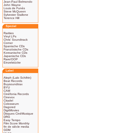
Jean-Paul Belmondo
John Wayne
Louis de Funès
Steve McQueen
Sylvester Stallone
Terence Hill
Spezial
Rarities
Vinyl LPs
Chris' Soundtrack
Corner
Spanische CDs
Französische CDs
Koreanische CDs
Japanische CDs
Rare/OOP
Einzelstücke
Label
Aleph (Lalo Schifrin)
Beat Records
Buysoundtrax
BYU
CAM
Cinéfonia Records
Cinevox
Citadel
Colosseum
Dagored
DigitMovies
Disques CinéMusique
DRG
Easy Tempo
Film Score Monthly
fin de siècle media
GDM