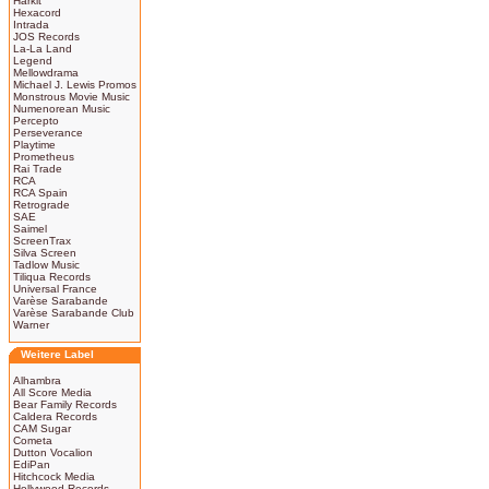
Harkit
Hexacord
Intrada
JOS Records
La-La Land
Legend
Mellowdrama
Michael J. Lewis Promos
Monstrous Movie Music
Numenorean Music
Percepto
Perseverance
Playtime
Prometheus
Rai Trade
RCA
RCA Spain
Retrograde
SAE
Saimel
ScreenTrax
Silva Screen
Tadlow Music
Tiliqua Records
Universal France
Varèse Sarabande
Varèse Sarabande Club
Warner
Weitere Label
Alhambra
All Score Media
Bear Family Records
Caldera Records
CAM Sugar
Cometa
Dutton Vocalion
EdiPan
Hitchcock Media
Hollywood Records