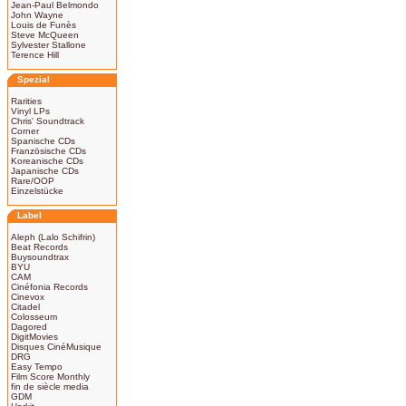
Jean-Paul Belmondo
John Wayne
Louis de Funès
Steve McQueen
Sylvester Stallone
Terence Hill
Spezial
Rarities
Vinyl LPs
Chris' Soundtrack
Corner
Spanische CDs
Französische CDs
Koreanische CDs
Japanische CDs
Rare/OOP
Einzelstücke
Label
Aleph (Lalo Schifrin)
Beat Records
Buysoundtrax
BYU
CAM
Cinéfonia Records
Cinevox
Citadel
Colosseum
Dagored
DigitMovies
Disques CinéMusique
DRG
Easy Tempo
Film Score Monthly
fin de siècle media
GDM