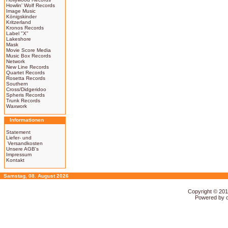
Howlin' Wolf Records
Image Music
Königskinder
Kritzerland
Kronos Records
Label "X"
Lakeshore
Mask
Movie Score Media
Music Box Records
Network
New Line Records
Quartet Records
Rosetta Records
Southern
Cross/Didgeridoo
Spheris Records
Trunk Records
Waxwork
Informationen
Statement
Liefer- und
Versandkosten
Unsere AGB's
Impressum
Kontakt
Samstag, 08. August 2026
Copyright © 20
Powered by