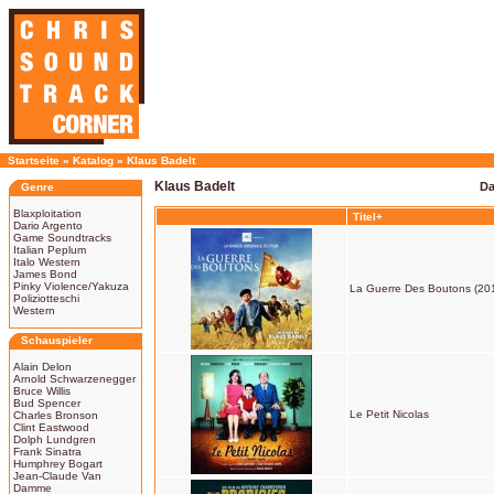
Startseite
»
Katalog
»
Klaus Badelt
Klaus Badelt
Da
Genre
Blaxploitation
Titel+
Dario Argento
Game Soundtracks
Italian Peplum
Italo Western
James Bond
Pinky Violence/Yakuza
La Guerre Des Boutons (20
Poliziotteschi
Western
Schauspieler
Alain Delon
Arnold Schwarzenegger
Bruce Willis
Bud Spencer
Le Petit Nicolas
Charles Bronson
Clint Eastwood
Dolph Lundgren
Frank Sinatra
Humphrey Bogart
Jean-Claude Van
Damme