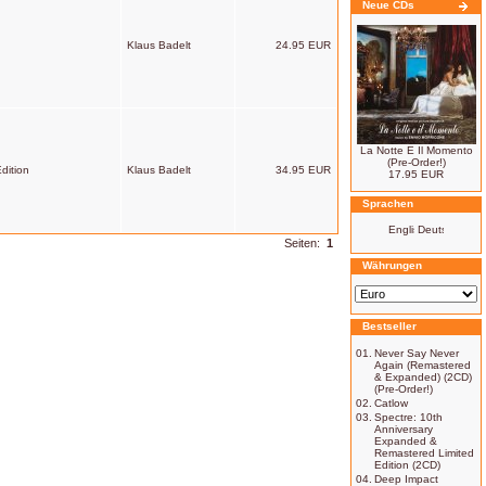
Neue CDs
Klaus Badelt
24.95 EUR
La Notte E Il Momento
(Pre-Order!)
dition
Klaus Badelt
34.95 EUR
17.95 EUR
Sprachen
Seiten:
1
Währungen
Bestseller
01.
Never Say Never
Again (Remastered
& Expanded) (2CD)
(Pre-Order!)
02.
Catlow
03.
Spectre: 10th
Anniversary
Expanded &
Remastered Limited
Edition (2CD)
04.
Deep Impact