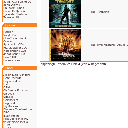
Jean-Paul Belmondo
John Wayne
Louis de Funès
Steve McQueen
The Prodigies
Sylvester Stallone
Terence Hill
Spezial
Rarities
Vinyl LPs
Chris' Soundtrack
Corner
Spanische CDs
The Time Machine: Deluxe E
Französische CDs
Koreanische CDs
Japanische CDs
Rare/OOP
Einzelstücke
angezeigte Produkte:
1
bis
4
(von
4
insgesamt)
Label
Aleph (Lalo Schifrin)
Beat Records
Buysoundtrax
BYU
CAM
Cinéfonia Records
Cinevox
Citadel
Colosseum
Dagored
DigitMovies
Disques CinéMusique
DRG
Easy Tempo
Film Score Monthly
fin de siècle media
GDM