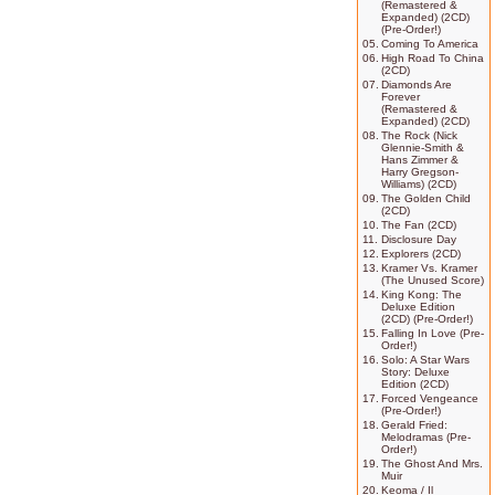
(Remastered &
Expanded) (2CD)
(Pre-Order!)
05.
Coming To America
06.
High Road To China
(2CD)
07.
Diamonds Are
Forever
(Remastered &
Expanded) (2CD)
08.
The Rock (Nick
Glennie-Smith &
Hans Zimmer &
Harry Gregson-
Williams) (2CD)
09.
The Golden Child
(2CD)
10.
The Fan (2CD)
11.
Disclosure Day
12.
Explorers (2CD)
13.
Kramer Vs. Kramer
(The Unused Score)
14.
King Kong: The
Deluxe Edition
(2CD) (Pre-Order!)
15.
Falling In Love (Pre-
Order!)
16.
Solo: A Star Wars
Story: Deluxe
Edition (2CD)
17.
Forced Vengeance
(Pre-Order!)
18.
Gerald Fried:
Melodramas (Pre-
Order!)
19.
The Ghost And Mrs.
Muir
20.
Keoma / Il