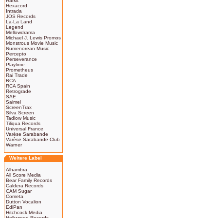
Harkit
Hexacord
Intrada
JOS Records
La-La Land
Legend
Mellowdrama
Michael J. Lewis Promos
Monstrous Movie Music
Numenorean Music
Percepto
Perseverance
Playtime
Prometheus
Rai Trade
RCA
RCA Spain
Retrograde
SAE
Saimel
ScreenTrax
Silva Screen
Tadlow Music
Tiliqua Records
Universal France
Varèse Sarabande
Varèse Sarabande Club
Warner
Weitere Label
Alhambra
All Score Media
Bear Family Records
Caldera Records
CAM Sugar
Cometa
Dutton Vocalion
EdiPan
Hitchcock Media
Hollywood Records