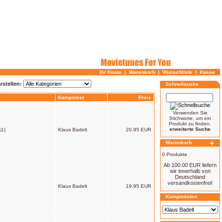
Ihr Konto
|
Warenkorb
|
Wunschliste
|
Kasse
rstellen:
Schnellsuche
Komponist
Preis
Verwenden Sie
Stichworte, um ein
Produkt zu finden.
erweiterte Suche
11)
Klaus Badelt
20.95 EUR
Warenkorb
0 Produkte
Ab 100.00 EUR liefern
wir innerhalb von
Deutschland
versandkostenfrei!
Klaus Badelt
19.95 EUR
Komponisten