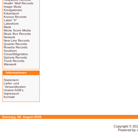
Howlin' Wolf Records
Image Music
Königskinder
Kritzerland
Kronos Records
Label "X"
Lakeshore
Mask
Movie Score Media
Music Box Records
Network
New Line Records
Quartet Records
Rosetta Records
Southern
Cross/Didgeridoo
Spheris Records
Trunk Records
Waxwork
Informationen
Statement
Liefer- und
Versandkosten
Unsere AGB's
Impressum
Kontakt
Samstag, 08. August 2026
Copyright © 20
Powered by