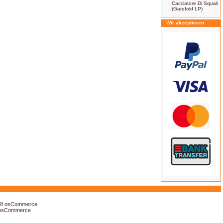
Cacciatore Di Squali
(Gatefold LP)
Wir akzeptieren
18
osCommerce
osCommerce