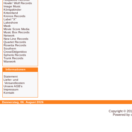
Howlin' Wolf Records
Image Music
Königskinder
Kritzerland
Kronos Records
Label "X"
Lakeshore
Mask
Movie Score Media
Music Box Records
Network
New Line Records
Quartet Records
Rosetta Records
Southern
Cross/Didgeridoo
Spheris Records
Trunk Records
Waxwork
Informationen
Statement
Liefer- und
Versandkosten
Unsere AGB's
Impressum
Kontakt
Donnerstag, 06. August 2026
Copyright © 20
Powered by