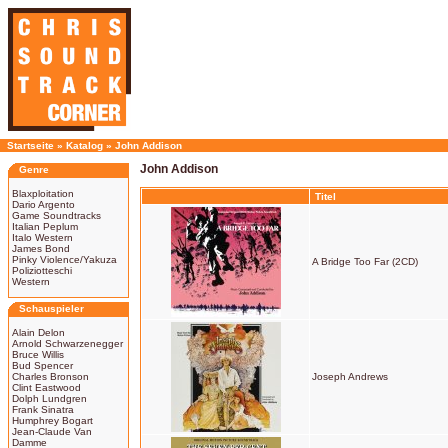
Startseite
»
Katalog
»
John Addison
John Addison
Genre
Blaxploitation
Titel
Dario Argento
Game Soundtracks
Italian Peplum
Italo Western
James Bond
Pinky Violence/Yakuza
A Bridge Too Far (2CD)
Poliziotteschi
Western
Schauspieler
Alain Delon
Arnold Schwarzenegger
Bruce Willis
Bud Spencer
Charles Bronson
Joseph Andrews
Clint Eastwood
Dolph Lundgren
Frank Sinatra
Humphrey Bogart
Jean-Claude Van
Damme