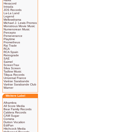
Harkit
Hexacord
Intrada
JOS Records
La-La Land
Legend
Mellowdrama
Michael J. Lewis Promos
Monstrous Movie Music
Numenorean Music
Percepto
Perseverance
Playtime
Prometheus
Rai Trade
RCA
RCA Spain
Retrograde
SAE
Saimel
ScreenTrax
Silva Screen
Tadlow Music
Tiliqua Records
Universal France
Varèse Sarabande
Varèse Sarabande Club
Warner
Weitere Label
Alhambra
All Score Media
Bear Family Records
Caldera Records
CAM Sugar
Cometa
Dutton Vocalion
EdiPan
Hitchcock Media
Hollywood Records