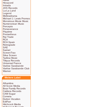
Harkit
Hexacord
Intrada
JOS Records
La-La Land
Legend
Mellowdrama
Michael J. Lewis Promos
Monstrous Movie Music
Numenorean Music
Percepto
Perseverance
Playtime
Prometheus
Rai Trade
RCA
RCA Spain
Retrograde
SAE
Saimel
ScreenTrax
Silva Screen
Tadlow Music
Tiliqua Records
Universal France
Varèse Sarabande
Varèse Sarabande Club
Warner
Weitere Label
Alhambra
All Score Media
Bear Family Records
Caldera Records
CAM Sugar
Cometa
Dutton Vocalion
EdiPan
Hitchcock Media
Hollywood Records