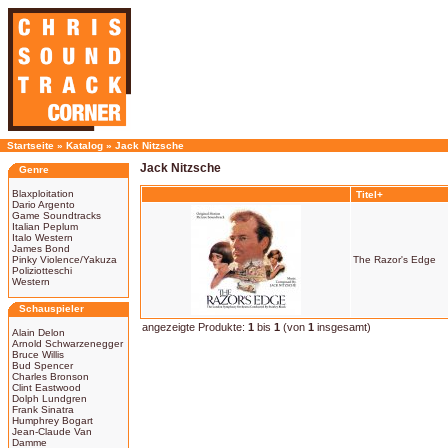
Startseite
»
Katalog
»
Jack Nitzsche
Jack Nitzsche
Genre
Blaxploitation
Titel+
Dario Argento
Game Soundtracks
Italian Peplum
Italo Western
James Bond
Pinky Violence/Yakuza
The Razor's Edge
Poliziotteschi
Western
Schauspieler
angezeigte Produkte:
1
bis
1
(von
1
insgesamt)
Alain Delon
Arnold Schwarzenegger
Bruce Willis
Bud Spencer
Charles Bronson
Clint Eastwood
Dolph Lundgren
Frank Sinatra
Humphrey Bogart
Jean-Claude Van
Damme