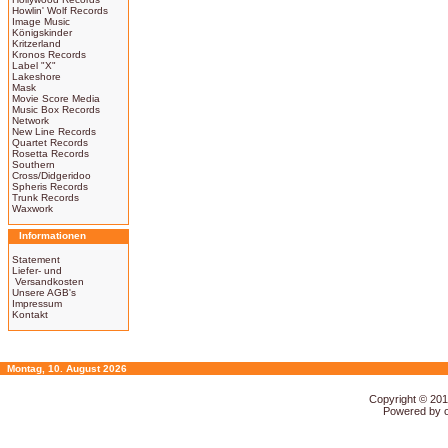
Howlin' Wolf Records
Image Music
Königskinder
Kritzerland
Kronos Records
Label "X"
Lakeshore
Mask
Movie Score Media
Music Box Records
Network
New Line Records
Quartet Records
Rosetta Records
Southern
Cross/Didgeridoo
Spheris Records
Trunk Records
Waxwork
Informationen
Statement
Liefer- und
Versandkosten
Unsere AGB's
Impressum
Kontakt
Montag, 10. August 2026
Copyright © 20
Powered by