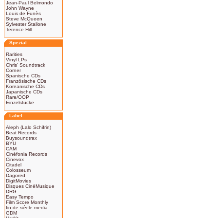
Jean-Paul Belmondo
John Wayne
Louis de Funès
Steve McQueen
Sylvester Stallone
Terence Hill
Spezial
Rarities
Vinyl LPs
Chris' Soundtrack
Corner
Spanische CDs
Französische CDs
Koreanische CDs
Japanische CDs
Rare/OOP
Einzelstücke
Label
Aleph (Lalo Schifrin)
Beat Records
Buysoundtrax
BYU
CAM
Cinéfonia Records
Cinevox
Citadel
Colosseum
Dagored
DigitMovies
Disques CinéMusique
DRG
Easy Tempo
Film Score Monthly
fin de siècle media
GDM