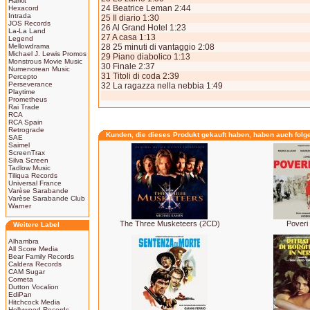
Harkit
24 Beatrice Leman 2:44
Hexacord
Intrada
25 Il diario 1:30
JOS Records
26 Al Grand Hotel 1:23
La-La Land
27 A casa 1:13
Legend
Mellowdrama
28 25 minuti di vantaggio 2:08
Michael J. Lewis Promos
29 Piano diabolico 1:13
Monstrous Movie Music
30 Finale 2:37
Numenorean Music
31 Titoli di coda 2:39
Percepto
Perseverance
32 La ragazza nella nebbia 1:49
Playtime
Prometheus
Rai Trade
RCA
RCA Spain
Retrograde
Kunden, die dieses Produkt gekauft haben, haben auch folg
SAE
Saimel
ScreenTrax
Silva Screen
Tadlow Music
Tiliqua Records
Universal France
Varèse Sarabande
Varèse Sarabande Club
Warner
The Three Musketeers (2CD)
Poveri 
Weitere Label
Alhambra
All Score Media
Bear Family Records
Caldera Records
CAM Sugar
Cometa
Dutton Vocalion
EdiPan
Hitchcock Media
Hollywood Records