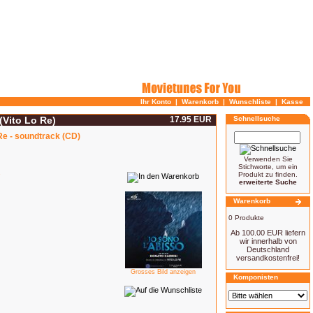
Ihr Konto
|
Warenkorb
|
Wunschliste
|
Kasse
(Vito Lo Re)
17.95 EUR
Schnellsuche
 Re - soundtrack (CD)
Verwenden Sie
Stichworte, um ein
Produkt zu finden.
7
erweiterte Suche
Warenkorb
0 Produkte
Ab 100.00 EUR liefern
wir innerhalb von
Deutschland
versandkostenfrei!
Grosses Bild anzeigen
Komponisten