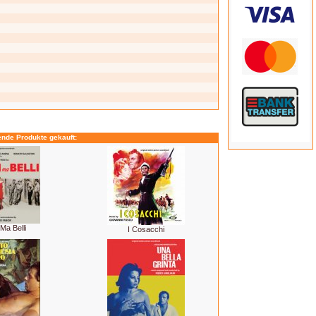
ende Produkte gekauft:
Ma Belli
I Cosacchi