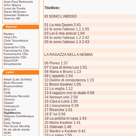
Jean-Paul Belmondo
John Wayne
Titelliste:
Louis de Funès
Steve McQueen
Sylvester Stallone
IO SONO L'ABISSO
Terence Hill
01 La mia Queen 2:41
Spezial
02 Io sono l'abisso 1.1 1:55
03 Lei è mia amica! 1:04
Rarities
Vinyl LPs
04 Io sono l'abisso 1.2 2:42
Chris' Soundtrack
05 Io sono l'abisso 1.3 2:43
Corner
Spanische CDs
Französische CDs
Koreanische CDs
LA RAGAZZA NELLA NEBBIA
Japanische CDs
Rare/OOP
06 Flores 1:37
Einzelstücke
07 Casa di Anna Lou 1:51
08 Maria e Bruno 1:13
Label
09 L'appello 1:54
Aleph (Lalo Schifrin)
10 Delirio di onnipotenza 1:15
Beat Records
11 Bruno Kastner 1:05
Buysoundtrax
12 La veglia 1:12
BYU
13 Il ragazzo con lo skate 0:56
CAM
Cinéfonia Records
14 Nessun urlo 2:59
Cinevox
15 Clea e Loris 1:05
Citadel
16 L'escursione 0:39
Colosseum
Dagored
17 Ricerche 1:01
DigitMovies
18 E' lui 0:56
Disques CinéMusique
19 La polizia in casa 1:43
DRG
20 Maria Kastner 1:41
Easy Tempo
Film Score Monthly
21 Ostinato 1:48
fin de siècle media
22 Martini e Kastner 0:42
GDM
23 Lo zaino 1:50