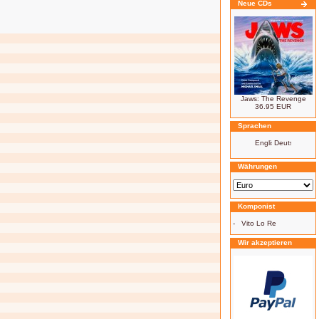
Neue CDs
Jaws: The Revenge
36.95 EUR
Sprachen
Währungen
Komponist
-
Vito Lo Re
Wir akzeptieren