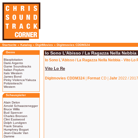
Startseite
»
Katalog
»
DigitMovies
»
Digitmovies CDDM324
Genre
Io Sono L'Abisso / La Ragazza Nella Nebbia 
Blaxploitation
Io Sono L'Abisso / La Ragazza Nella Nebbia - Vito Lo
Dario Argento
Game Soundtracks
Vito Lo Re
Italian Peplum
Italo Western
James Bond
Digitmovies CDDM324
|
Format
CD |
Jahr
2022 / 201
Pinky Violence/Yakuza
Poliziotteschi
Western
Schauspieler
Alain Delon
Arnold Schwarzenegger
Bruce Willis
Bud Spencer
Charles Bronson
Clint Eastwood
Dolph Lundgren
Frank Sinatra
Humphrey Bogart
Jean-Claude Van
Damme