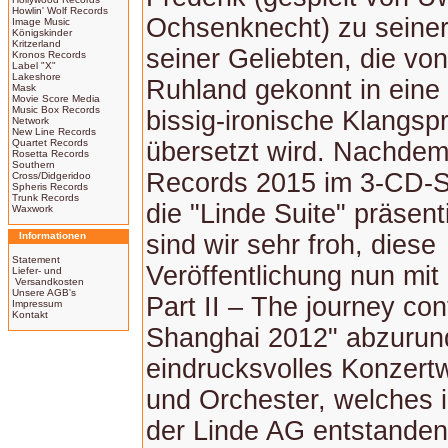
Howlin' Wolf Records
Ochsenknecht) zu seiner
Image Music
Königskinder
Kritzerland
seiner Geliebten, die vo
Kronos Records
Label "X"
Lakeshore
Ruhland gekonnt in eine 
Mask
Movie Score Media
Music Box Records
bissig-ironische Klangsp
Network
New Line Records
Quartet Records
übersetzt wird. Nachde
Rosetta Records
Southern
Records 2015 im 3-CD-Se
Cross/Didgeridoo
Spheris Records
Trunk Records
die "Linde Suite" präsent
Waxwork
Informationen
sind wir sehr froh, diese
Statement
Veröffentlichung nun mit
Liefer- und
Versandkosten
Unsere AGB's
Part II – The journey con
Impressum
Kontakt
Shanghai 2012" abzurun
eindrucksvolles Konzert
und Orchester, welches 
der Linde AG entstanden 