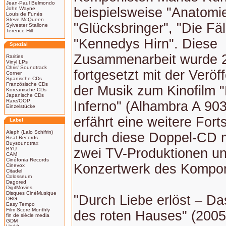
Jean-Paul Belmondo
beispielsweise "Anatomi
John Wayne
Louis de Funès
Steve McQueen
"Glücksbringer", "Die Fä
Sylvester Stallone
Terence Hill
"Kennedys Hirn". Diese
Spezial
Zusammenarbeit wurde 
Rarities
Vinyl LPs
Chris' Soundtrack
fortgesetzt mit der Veröf
Corner
Spanische CDs
Französische CDs
der Musik zum Kinofilm "
Koreanische CDs
Japanische CDs
Rare/OOP
Inferno" (Alhambra A 903
Einzelstücke
erfährt eine weitere For
Label
Aleph (Lalo Schifrin)
durch diese Doppel-CD m
Beat Records
Buysoundtrax
BYU
zwei TV-Produktionen u
CAM
Cinéfonia Records
Konzertwerk des Kompon
Cinevox
Citadel
Colosseum
Dagored
DigitMovies
Disques CinéMusique
"Durch Liebe erlöst – D
DRG
Easy Tempo
Film Score Monthly
des roten Hauses" (2005)
fin de siècle media
GDM