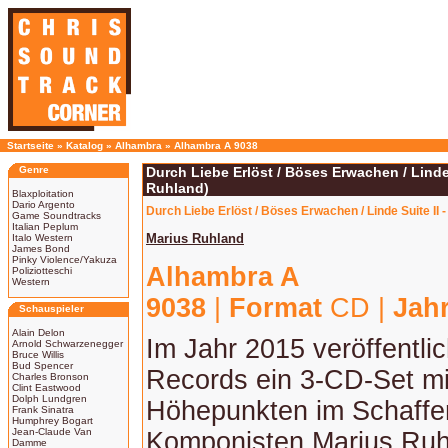
Startseite
»
Katalog
»
Alhambra
»
Alhambra A 9038
Genre
Durch Liebe Erlöst / Böses Erwachen / Linde 
Ruhland)
Blaxploitation
Dario Argento
Durch Liebe Erlöst / Böses Erwachen / Linde Suite II
Game Soundtracks
Italian Peplum
Marius Ruhland
Italo Western
James Bond
Pinky Violence/Yakuza
Alhambra A
Poliziotteschi
Western
9038
|
Format
CD |
Jah
Schauspieler
Alain Delon
Im Jahr 2015 veröffentli
Arnold Schwarzenegger
Bruce Willis
Bud Spencer
Records ein 3-CD-Set mi
Charles Bronson
Clint Eastwood
Dolph Lundgren
Höhepunkten im Schaffe
Frank Sinatra
Humphrey Bogart
Jean-Claude Van
Komponisten Marius Ruh
Damme