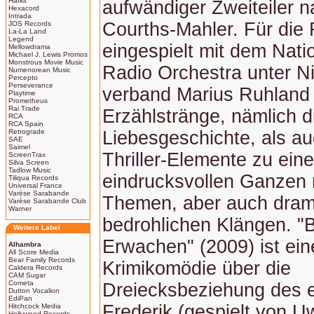
Harkit
aufwändiger Zweiteiler 
Hexacord
Intrada
Courths-Mahler. Für die 
JOS Records
La-La Land
Legend
eingespielt mit dem Nati
Mellowdrama
Michael J. Lewis Promos
Monstrous Movie Music
Radio Orchestra unter N
Numenorean Music
Percepto
Perseverance
verband Marius Ruhland
Playtime
Prometheus
Rai Trade
Erzählstränge, nämlich d
RCA
RCA Spain
Retrograde
Liebesgeschichte, als au
SAE
Saimel
Thriller-Elemente zu ein
ScreenTrax
Silva Screen
Tadlow Music
eindrucksvollen Ganzen 
Tiliqua Records
Universal France
Varèse Sarabande
Themen, aber auch dram
Varèse Sarabande Club
Warner
bedrohlichen Klängen. "
Weitere Label
Erwachen" (2009) ist ein
Alhambra
All Score Media
Bear Family Records
Krimikomödie über die
Caldera Records
CAM Sugar
Cometa
Dreiecksbeziehung des e
Dutton Vocalion
EdiPan
Frederik (gespielt von U
Hitchcock Media
Hollywood Records