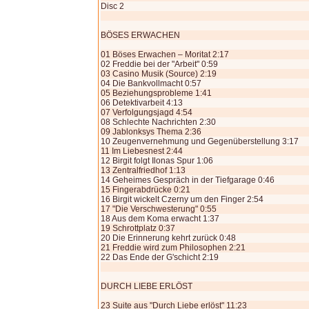
Disc 2
BÖSES ERWACHEN
01 Böses Erwachen – Moritat 2:17
02 Freddie bei der "Arbeit" 0:59
03 Casino Musik (Source) 2:19
04 Die Bankvollmacht 0:57
05 Beziehungsprobleme 1:41
06 Detektivarbeit 4:13
07 Verfolgungsjagd 4:54
08 Schlechte Nachrichten 2:30
09 Jablonksys Thema 2:36
10 Zeugenvernehmung und Gegenüberstellung 3:17
11 Im Liebesnest 2:44
12 Birgit folgt Ilonas Spur 1:06
13 Zentralfriedhof 1:13
14 Geheimes Gespräch in der Tiefgarage 0:46
15 Fingerabdrücke 0:21
16 Birgit wickelt Czerny um den Finger 2:54
17 "Die Verschwesterung" 0:55
18 Aus dem Koma erwacht 1:37
19 Schrottplatz 0:37
20 Die Erinnerung kehrt zurück 0:48
21 Freddie wird zum Philosophen 2:21
22 Das Ende der G'schicht 2:19
DURCH LIEBE ERLÖST
23 Suite aus "Durch Liebe erlöst" 11:23