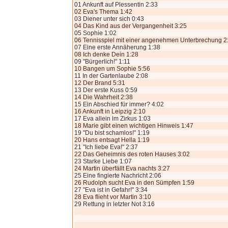
01 Ankunft auf Plessentin 2:33
02 Eva's Thema 1:42
03 Diener unter sich 0:43
04 Das Kind aus der Vergangenheit 3:25
05 Sophie 1:02
06 Tennisspiel mit einer angenehmen Unterbrechung 2
07 Eine erste Annäherung 1:38
08 Ich denke Dein 1:28
09 "Bürgerlich!" 1:11
10 Bangen um Sophie 5:56
11 In der Gartenlaube 2:08
12 Der Brand 5:31
13 Der erste Kuss 0:59
14 Die Wahrheit 2:38
15 Ein Abschied für immer? 4:02
16 Ankunft in Leipzig 2:10
17 Eva allein im Zirkus 1:03
18 Marie gibt einen wichtigen Hinweis 1:47
19 "Du bist schamlos!" 1:19
20 Hans entsagt Hella 1:19
21 "Ich liebe Eva!" 2:37
22 Das Geheimnis des roten Hauses 3:02
23 Starke Liebe 1:07
24 Martin überfällt Eva nachts 3:27
25 Eine fingierte Nachricht 2:06
26 Rudolph sucht Eva in den Sümpfen 1:59
27 "Eva ist in Gefahr!" 3:34
28 Eva flieht vor Martin 3:10
29 Rettung in letzter Not 3:16