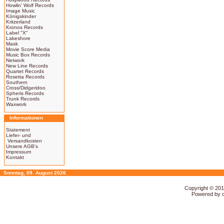
Howlin' Wolf Records
Image Music
Königskinder
Kritzerland
Kronos Records
Label "X"
Lakeshore
Mask
Movie Score Media
Music Box Records
Network
New Line Records
Quartet Records
Rosetta Records
Southern
Cross/Didgeridoo
Spheris Records
Trunk Records
Waxwork
Informationen
Statement
Liefer- und
Versandkosten
Unsere AGB's
Impressum
Kontakt
Sonntag, 09. August 2026
Copyright © 20
Powered by