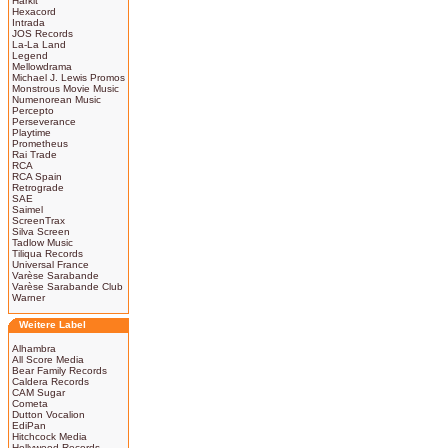
Harkit
Hexacord
Intrada
JOS Records
La-La Land
Legend
Mellowdrama
Michael J. Lewis Promos
Monstrous Movie Music
Numenorean Music
Percepto
Perseverance
Playtime
Prometheus
Rai Trade
RCA
RCA Spain
Retrograde
SAE
Saimel
ScreenTrax
Silva Screen
Tadlow Music
Tiliqua Records
Universal France
Varèse Sarabande
Varèse Sarabande Club
Warner
Weitere Label
Alhambra
All Score Media
Bear Family Records
Caldera Records
CAM Sugar
Cometa
Dutton Vocalion
EdiPan
Hitchcock Media
Hollywood Records