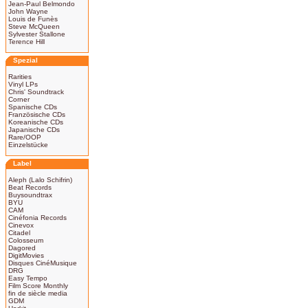
Jean-Paul Belmondo
John Wayne
Louis de Funès
Steve McQueen
Sylvester Stallone
Terence Hill
Spezial
Rarities
Vinyl LPs
Chris' Soundtrack
Corner
Spanische CDs
Französische CDs
Koreanische CDs
Japanische CDs
Rare/OOP
Einzelstücke
Label
Aleph (Lalo Schifrin)
Beat Records
Buysoundtrax
BYU
CAM
Cinéfonia Records
Cinevox
Citadel
Colosseum
Dagored
DigitMovies
Disques CinéMusique
DRG
Easy Tempo
Film Score Monthly
fin de siècle media
GDM