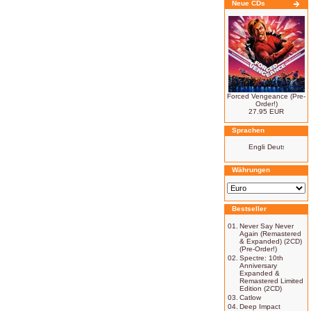
Neue CDs
Forced Vengeance (Pre-
Order!)
27.95 EUR
Sprachen
Währungen
Bestseller
01.
Never Say Never
Again (Remastered
& Expanded) (2CD)
(Pre-Order!)
02.
Spectre: 10th
Anniversary
Expanded &
Remastered Limited
Edition (2CD)
03.
Catlow
04.
Deep Impact