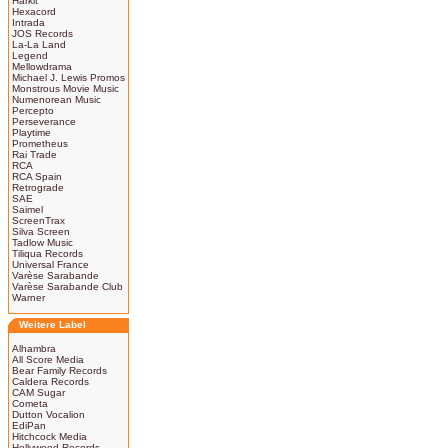
Harkit
Hexacord
Intrada
JOS Records
La-La Land
Legend
Mellowdrama
Michael J. Lewis Promos
Monstrous Movie Music
Numenorean Music
Percepto
Perseverance
Playtime
Prometheus
Rai Trade
RCA
RCA Spain
Retrograde
SAE
Saimel
ScreenTrax
Silva Screen
Tadlow Music
Tiliqua Records
Universal France
Varèse Sarabande
Varèse Sarabande Club
Warner
Weitere Label
Alhambra
All Score Media
Bear Family Records
Caldera Records
CAM Sugar
Cometa
Dutton Vocalion
EdiPan
Hitchcock Media
Hollywood Records