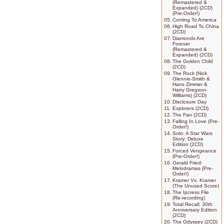
(Remastered &
Expanded) (2CD)
(Pre-Order!)
05.
Coming To America
06.
High Road To China
(2CD)
07.
Diamonds Are
Forever
(Remastered &
Expanded) (2CD)
08.
The Golden Child
(2CD)
09.
The Rock (Nick
Glennie-Smith &
Hans Zimmer &
Harry Gregson-
Williams) (2CD)
10.
Disclosure Day
11.
Explorers (2CD)
12.
The Fan (2CD)
13.
Falling In Love (Pre-
Order!)
14.
Solo: A Star Wars
Story: Deluxe
Edition (2CD)
15.
Forced Vengeance
(Pre-Order!)
16.
Gerald Fried:
Melodramas (Pre-
Order!)
17.
Kramer Vs. Kramer
(The Unused Score)
18.
The Ipcress File
(Re-recording)
19.
Total Recall: 30th
Anniversary Edition
(2CD)
20.
The Odyssey (2CD)