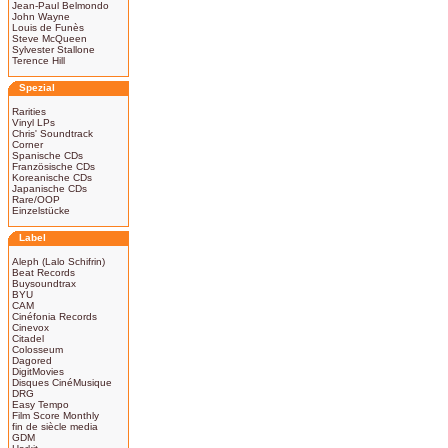
Jean-Paul Belmondo
John Wayne
Louis de Funès
Steve McQueen
Sylvester Stallone
Terence Hill
Spezial
Rarities
Vinyl LPs
Chris' Soundtrack
Corner
Spanische CDs
Französische CDs
Koreanische CDs
Japanische CDs
Rare/OOP
Einzelstücke
Label
Aleph (Lalo Schifrin)
Beat Records
Buysoundtrax
BYU
CAM
Cinéfonia Records
Cinevox
Citadel
Colosseum
Dagored
DigitMovies
Disques CinéMusique
DRG
Easy Tempo
Film Score Monthly
fin de siècle media
GDM