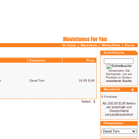
Ihr Konto
|
Warenkorb
|
Wunschliste
|
Kasse
Schnellsuche
Komponist
Preis
Verwenden Sie
Stichworte, um ein
Produkt zu finden.
t
David Torn
16.95 EUR
erweiterte Suche
Warenkorb
0 Produkte
Seiten:
1
Ab 100.00 EUR liefern
wir innerhalb von
Deutschland
versandkostenfrei!
Komponisten