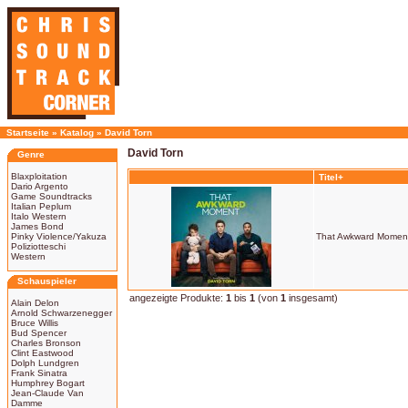
Startseite
»
Katalog
»
David Torn
David Torn
Genre
Blaxploitation
Titel+
Dario Argento
Game Soundtracks
Italian Peplum
Italo Western
James Bond
Pinky Violence/Yakuza
That Awkward Momen
Poliziotteschi
Western
Schauspieler
angezeigte Produkte:
1
bis
1
(von
1
insgesamt)
Alain Delon
Arnold Schwarzenegger
Bruce Willis
Bud Spencer
Charles Bronson
Clint Eastwood
Dolph Lundgren
Frank Sinatra
Humphrey Bogart
Jean-Claude Van
Damme