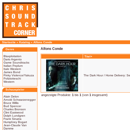
Startseite
»
Katalog
»
Alfons Conde
Alfons Conde
Genre
Blaxploitation
Titel+
Dario Argento
Game Soundtracks
Italian Peplum
Italo Western
James Bond
Pinky Violence/Yakuza
The Dark Hour / Home Delivery: Ser
Poliziotteschi
Western
Schauspieler
angezeigte Produkte:
1
bis
1
(von
1
insgesamt)
Alain Delon
Arnold Schwarzenegger
Bruce Willis
Bud Spencer
Charles Bronson
Clint Eastwood
Dolph Lundgren
Frank Sinatra
Humphrey Bogart
Jean-Claude Van
Damme