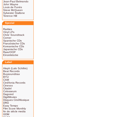
Jean-Paul Belmondo
John Wayne
Louis de Funès
Steve McQueen
Sylvester Stallone
Terence Hill
Spezial
Rarities
Vinyl LPs
Chris' Soundtrack
Corner
Spanische CDs
Französische CDs
Koreanische CDs
Japanische CDs
Rare/OOP
Einzelstücke
Label
Aleph (Lalo Schifrin)
Beat Records
Buysoundtrax
BYU
CAM
Cinéfonia Records
Cinevox
Citadel
Colosseum
Dagored
DigitMovies
Disques CinéMusique
DRG
Easy Tempo
Film Score Monthly
fin de siècle media
GDM