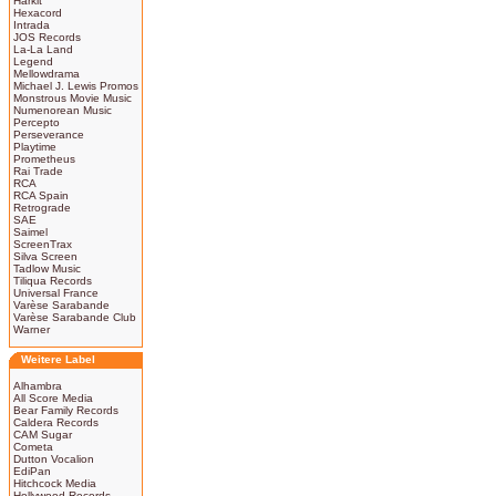
Harkit
Hexacord
Intrada
JOS Records
La-La Land
Legend
Mellowdrama
Michael J. Lewis Promos
Monstrous Movie Music
Numenorean Music
Percepto
Perseverance
Playtime
Prometheus
Rai Trade
RCA
RCA Spain
Retrograde
SAE
Saimel
ScreenTrax
Silva Screen
Tadlow Music
Tiliqua Records
Universal France
Varèse Sarabande
Varèse Sarabande Club
Warner
Weitere Label
Alhambra
All Score Media
Bear Family Records
Caldera Records
CAM Sugar
Cometa
Dutton Vocalion
EdiPan
Hitchcock Media
Hollywood Records