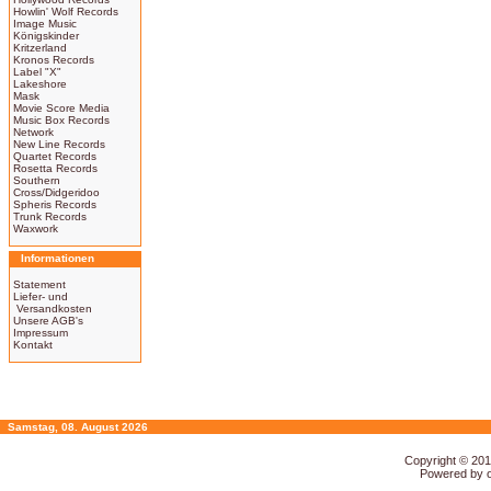
Howlin' Wolf Records
Image Music
Königskinder
Kritzerland
Kronos Records
Label "X"
Lakeshore
Mask
Movie Score Media
Music Box Records
Network
New Line Records
Quartet Records
Rosetta Records
Southern
Cross/Didgeridoo
Spheris Records
Trunk Records
Waxwork
Informationen
Statement
Liefer- und
Versandkosten
Unsere AGB's
Impressum
Kontakt
Samstag, 08. August 2026
Copyright © 20
Powered by