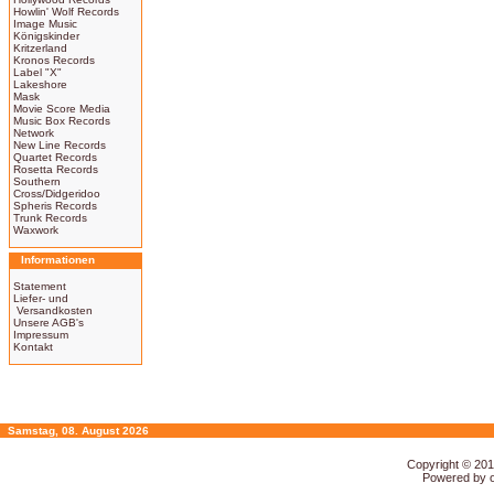
Howlin' Wolf Records
Image Music
Königskinder
Kritzerland
Kronos Records
Label "X"
Lakeshore
Mask
Movie Score Media
Music Box Records
Network
New Line Records
Quartet Records
Rosetta Records
Southern
Cross/Didgeridoo
Spheris Records
Trunk Records
Waxwork
Informationen
Statement
Liefer- und
Versandkosten
Unsere AGB's
Impressum
Kontakt
Samstag, 08. August 2026
Copyright © 20
Powered by