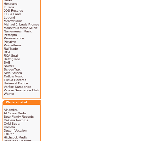
Harkit
Hexacord
Intrada
JOS Records
La-La Land
Legend
Mellowdrama
Michael J. Lewis Promos
Monstrous Movie Music
Numenorean Music
Percepto
Perseverance
Playtime
Prometheus
Rai Trade
RCA
RCA Spain
Retrograde
SAE
Saimel
ScreenTrax
Silva Screen
Tadlow Music
Tiliqua Records
Universal France
Varèse Sarabande
Varèse Sarabande Club
Warner
Weitere Label
Alhambra
All Score Media
Bear Family Records
Caldera Records
CAM Sugar
Cometa
Dutton Vocalion
EdiPan
Hitchcock Media
Hollywood Records