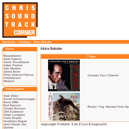
Startseite
»
Katalog
»
Akira Ifukube
Akira Ifukube
Genre
Blaxploitation
Titel+
Dario Argento
Game Soundtracks
Italian Peplum
Italo Western
James Bond
Pinky Violence/Yakuza
Contatto Con L'Oriente
Poliziotteschi
Western
Schauspieler
Alain Delon
Arnold Schwarzenegger
Bruce Willis
Bud Spencer
Rodan / Yog: Monster From Sp
Charles Bronson
Clint Eastwood
Dolph Lundgren
Frank Sinatra
Humphrey Bogart
angezeigte Produkte:
1
bis
2
(von
2
insgesamt)
Jean-Claude Van
Damme