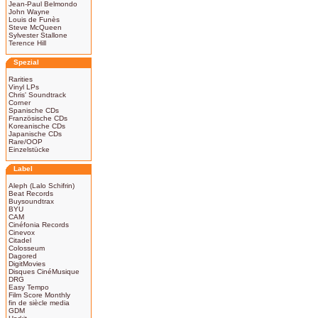
Jean-Paul Belmondo
John Wayne
Louis de Funès
Steve McQueen
Sylvester Stallone
Terence Hill
Spezial
Rarities
Vinyl LPs
Chris' Soundtrack
Corner
Spanische CDs
Französische CDs
Koreanische CDs
Japanische CDs
Rare/OOP
Einzelstücke
Label
Aleph (Lalo Schifrin)
Beat Records
Buysoundtrax
BYU
CAM
Cinéfonia Records
Cinevox
Citadel
Colosseum
Dagored
DigitMovies
Disques CinéMusique
DRG
Easy Tempo
Film Score Monthly
fin de siècle media
GDM