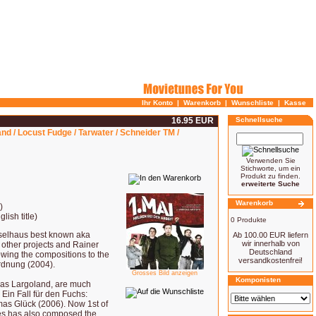
Ihr Konto
|
Warenkorb
|
Wunschliste
|
Kasse
16.95 EUR
Schnellsuche
and / Locust Fudge / Tarwater / Schneider TM /
Verwenden Sie
Stichworte, um ein
Produkt zu finden.
erweiterte Suche
Warenkorb
)
lish title)
0 Produkte
selhaus best known aka
Ab 100.00 EUR liefern
wir innerhalb von
other projects and Rainer
Deutschland
llowing the compositions to the
versandkostenfrei!
Ordnung (2004).
Grosses Bild anzeigen
Komponisten
ias Largoland, are much
Ein Fall für den Fuchs:
as Glück (2006). Now 1st of
hles has also composed the