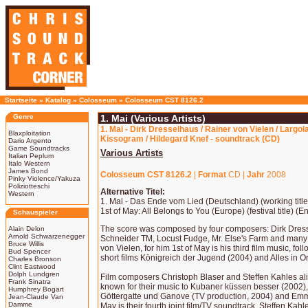
Startseite
»
Katalog
»
Colosseum
»
Colosseum CST 8126.2
Genre
1. Mai (Various Artists)
1. Mai - Dirk Dresselhaus / Rainer von Vielen / Largol
Blaxploitation
Kissogram / Hildegard Knef - soundtrack (CD)
Dario Argento
Game Soundtracks
Various Artists
Italian Peplum
Italo Western
James Bond
Colosseum CST 8126.2
|
Format
CD |
Jahr
2008
Pinky Violence/Yakuza
Poliziotteschi
Alternative Titel:
Western
1. Mai - Das Ende vom Lied (Deutschland) (working title
1st of May: All Belongs to You (Europe) (festival title) (Eng
Schauspieler
The score was composed by four composers: Dirk Dres
Alain Delon
Arnold Schwarzenegger
Schneider TM, Locust Fudge, Mr. Else's Farm and many 
Bruce Willis
von Vielen, for him 1st of May is his third film music, fo
Bud Spencer
short films Königreich der Jugend (2004) and Alles in 
Charles Bronson
Clint Eastwood
Dolph Lundgren
Film composers Christoph Blaser and Steffen Kahles al
Frank Sinatra
known for their music to Kubaner küssen besser (2002), 
Humphrey Bogart
Göttergatte und Ganove (TV production, 2004) and Emm
Jean-Claude Van
Damme
May is their fourth joint film/TV soundtrack. Steffen Ka