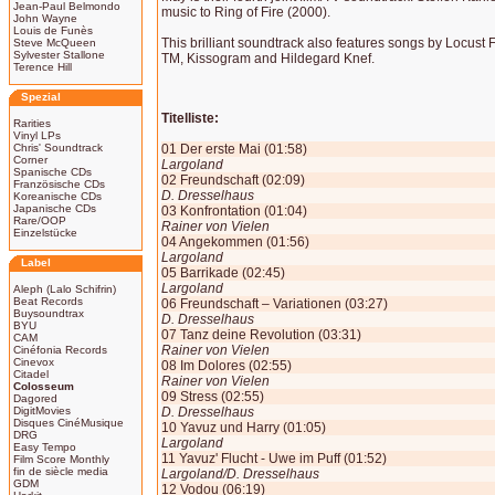
Jean-Paul Belmondo
music to Ring of Fire (2000).
John Wayne
Louis de Funès
This brilliant soundtrack also features songs by Locust
Steve McQueen
Sylvester Stallone
TM, Kissogram and Hildegard Knef.
Terence Hill
Spezial
Titelliste:
Rarities
Vinyl LPs
Chris' Soundtrack
01 Der erste Mai (01:58)
Corner
Largoland
Spanische CDs
02 Freundschaft (02:09)
Französische CDs
D. Dresselhaus
Koreanische CDs
Japanische CDs
03 Konfrontation (01:04)
Rare/OOP
Rainer von Vielen
Einzelstücke
04 Angekommen (01:56)
Largoland
Label
05 Barrikade (02:45)
Largoland
Aleph (Lalo Schifrin)
Beat Records
06 Freundschaft – Variationen (03:27)
Buysoundtrax
D. Dresselhaus
BYU
07 Tanz deine Revolution (03:31)
CAM
Rainer von Vielen
Cinéfonia Records
Cinevox
08 Im Dolores (02:55)
Citadel
Rainer von Vielen
Colosseum
09 Stress (02:55)
Dagored
DigitMovies
D. Dresselhaus
Disques CinéMusique
10 Yavuz und Harry (01:05)
DRG
Largoland
Easy Tempo
11 Yavuz' Flucht - Uwe im Puff (01:52)
Film Score Monthly
fin de siècle media
Largoland/D. Dresselhaus
GDM
12 Vodou (06:19)