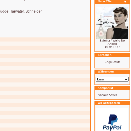
Neue CDs
 Fudge, Tarwater, Schneider
Sabrina / We're No
Angels
49.95 EUR
Sprachen
Währungen
Komponist
-
Various Artists
Wir akzeptieren