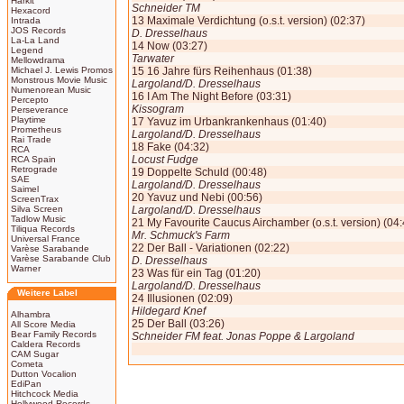
Harkit
Schneider TM
Hexacord
13 Maximale Verdichtung (o.s.t. version) (02:37)
Intrada
JOS Records
D. Dresselhaus
La-La Land
14 Now (03:27)
Legend
Tarwater
Mellowdrama
Michael J. Lewis Promos
15 16 Jahre fürs Reihenhaus (01:38)
Monstrous Movie Music
Largoland/D. Dresselhaus
Numenorean Music
16 I Am The Night Before (03:31)
Percepto
Kissogram
Perseverance
Playtime
17 Yavuz im Urbankrankenhaus (01:40)
Prometheus
Largoland/D. Dresselhaus
Rai Trade
18 Fake (04:32)
RCA
Locust Fudge
RCA Spain
Retrograde
19 Doppelte Schuld (00:48)
SAE
Largoland/D. Dresselhaus
Saimel
20 Yavuz und Nebi (00:56)
ScreenTrax
Silva Screen
Largoland/D. Dresselhaus
Tadlow Music
21 My Favourite Caucus Airchamber (o.s.t. version) (04:
Tiliqua Records
Mr. Schmuck's Farm
Universal France
22 Der Ball - Variationen (02:22)
Varèse Sarabande
Varèse Sarabande Club
D. Dresselhaus
Warner
23 Was für ein Tag (01:20)
Largoland/D. Dresselhaus
Weitere Label
24 Illusionen (02:09)
Hildegard Knef
Alhambra
25 Der Ball (03:26)
All Score Media
Bear Family Records
Schneider FM feat. Jonas Poppe & Largoland
Caldera Records
CAM Sugar
Cometa
Dutton Vocalion
EdiPan
Hitchcock Media
Hollywood Records