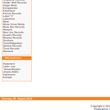
Howlin' Wolf Records
Image Music
Königskinder
Kritzerland
Kronos Records
Label "X"
Lakeshore
Mask
Movie Score Media
Music Box Records
Network
New Line Records
Quartet Records
Rosetta Records
Southern
Cross/Didgeridoo
Spheris Records
Trunk Records
Waxwork
Informationen
Statement
Liefer- und
Versandkosten
Unsere AGB's
Impressum
Kontakt
Sonntag, 09. August 2026
Copyright © 20
Powered by