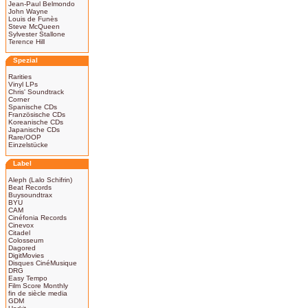
Jean-Paul Belmondo
John Wayne
Louis de Funès
Steve McQueen
Sylvester Stallone
Terence Hill
Spezial
Rarities
Vinyl LPs
Chris' Soundtrack
Corner
Spanische CDs
Französische CDs
Koreanische CDs
Japanische CDs
Rare/OOP
Einzelstücke
Label
Aleph (Lalo Schifrin)
Beat Records
Buysoundtrax
BYU
CAM
Cinéfonia Records
Cinevox
Citadel
Colosseum
Dagored
DigitMovies
Disques CinéMusique
DRG
Easy Tempo
Film Score Monthly
fin de siècle media
GDM