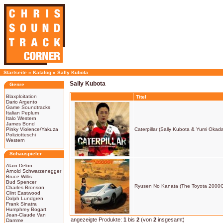
Startseite
»
Katalog
»
Sally Kubota
Sally Kubota
Genre
Blaxploitation
Titel
Dario Argento
Game Soundtracks
Italian Peplum
Italo Western
James Bond
Pinky Violence/Yakuza
Caterpillar (Sally Kubota & Yumi Okad
Poliziotteschi
Western
Schauspieler
Alain Delon
Arnold Schwarzenegger
Bruce Willis
Bud Spencer
Ryusen No Kanata (The Toyota 2000
Charles Bronson
Clint Eastwood
Dolph Lundgren
Frank Sinatra
Humphrey Bogart
Jean-Claude Van
angezeigte Produkte:
1
bis
2
(von
2
insgesamt)
Damme