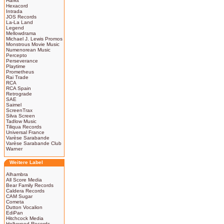
Harkit
Hexacord
Intrada
JOS Records
La-La Land
Legend
Mellowdrama
Michael J. Lewis Promos
Monstrous Movie Music
Numenorean Music
Percepto
Perseverance
Playtime
Prometheus
Rai Trade
RCA
RCA Spain
Retrograde
SAE
Saimel
ScreenTrax
Silva Screen
Tadlow Music
Tiliqua Records
Universal France
Varèse Sarabande
Varèse Sarabande Club
Warner
Weitere Label
Alhambra
All Score Media
Bear Family Records
Caldera Records
CAM Sugar
Cometa
Dutton Vocalion
EdiPan
Hitchcock Media
Hollywood Records