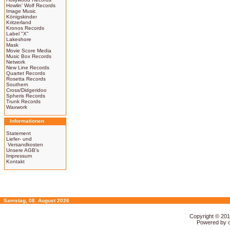
Howlin' Wolf Records
Image Music
Königskinder
Kritzerland
Kronos Records
Label "X"
Lakeshore
Mask
Movie Score Media
Music Box Records
Network
New Line Records
Quartet Records
Rosetta Records
Southern
Cross/Didgeridoo
Spheris Records
Trunk Records
Waxwork
Informationen
Statement
Liefer- und
Versandkosten
Unsere AGB's
Impressum
Kontakt
Samstag, 08. August 2026
Copyright © 20
Powered by