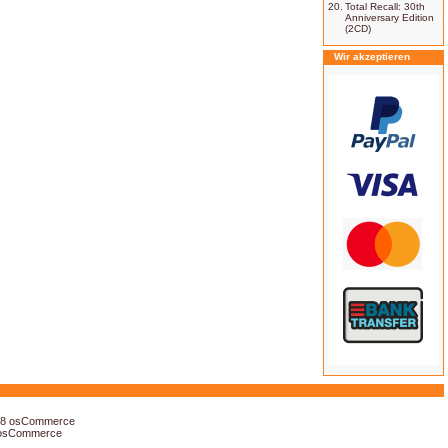
20.
Total Recall: 30th
Anniversary Edition
(2CD)
Wir akzeptieren
18
osCommerce
osCommerce