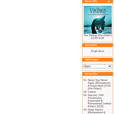
Neue CDs
The Vikings (Pre-Order!)
23.95 EUR
Sprachen
Währungen
Bestseller
01.
Never Say Never
Again (Remastered
& Expanded) (2CD)
(Pre-Order!)
02.
Catlow
03.
Spectre: 10th
Anniversary
Expanded &
Remastered Limited
Edition (2CD)
04.
Deep Impact
(Remastered &