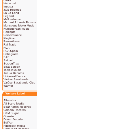
Harkit
Hexacord
Intrada
JOS Records
La-La Land
Legend
Mellowdrama
Michael J. Lewis Promos
Monstrous Movie Music
Numenorean Music
Percepto
Perseverance
Playtime
Prometheus
Rai Trade
RCA
RCA Spain
Retrograde
SAE
Saimel
ScreenTrax
Silva Screen
Tadlow Music
Tiliqua Records
Universal France
Varèse Sarabande
Varèse Sarabande Club
Warner
Weitere Label
Alhambra
All Score Media
Bear Family Records
Caldera Records
CAM Sugar
Cometa
Dutton Vocalion
EdiPan
Hitchcock Media
Hollywood Records