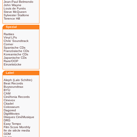
Jean-Paul Belmondo
John Wayne
Louis de Funès
Steve McQueen
Sylvester Stallone
Terence Hill
Spezial
Rarities
Vinyl LPs
Chris' Soundtrack
Corner
Spanische CDs
Französische CDs
Koreanische CDs
Japanische CDs
Rare/OOP
Einzelstücke
Label
Aleph (Lalo Schifrin)
Beat Records
Buysoundtrax
BYU
CAM
Cinéfonia Records
Cinevox
Citadel
Colosseum
Dagored
DigitMovies
Disques CinéMusique
DRG
Easy Tempo
Film Score Monthly
fin de siècle media
GDM