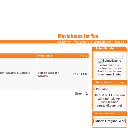
Ihr Konto
|
Warenkorb
|
Wunschliste
|
Kasse
Schnellsuche
Komponist
Preis
Verwenden Sie
Stichworte, um ein
Produkt zu finden.
son-Williams & Dominic
Rupert Gregson-
27.95 EUR
erweiterte Suche
Williams
Warenkorb
0 Produkte
Seiten:
1
Ab 100.00 EUR liefern
wir innerhalb von
Deutschland
versandkostenfrei!
Komponisten