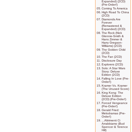
Expanded) (2CD)
(Pre-Order!)
05.
Coming To America
06.
High Road To China
(2CD)
07.
Diamonds Are
Forever
(Remastered &
Expanded) (2CD)
08.
The Rock (Nick
Glennie-Smith &
Hans Zimmer &
Harry Gregson-
Williams) (2CD)
09.
The Golden Child
(2CD)
10.
The Fan (2CD)
11.
Disclosure Day
12.
Explorers (2CD)
13.
Solo: A Star Wars
Story: Deluxe
Edition (2CD)
14.
Falling In Love (Pre-
Order!)
15.
Kramer Vs. Kramer
(The Unused Score)
16.
King Kong: The
Deluxe Edition
(2CD) (Pre-Order!)
17.
Forced Vengeance
(Pre-Order!)
18.
Gerald Fried:
Melodramas (Pre-
Order!)
19.
...Altrimenti Ci
Arrabbiamo (Bud
Spencer & Terence
Hill)