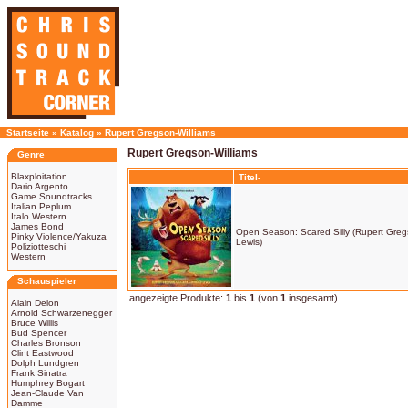
Startseite
»
Katalog
»
Rupert Gregson-Williams
Rupert Gregson-Williams
Genre
Blaxploitation
Titel-
Dario Argento
Game Soundtracks
Italian Peplum
Italo Western
James Bond
Open Season: Scared Silly (Rupert Greg
Pinky Violence/Yakuza
Lewis)
Poliziotteschi
Western
Schauspieler
angezeigte Produkte:
1
bis
1
(von
1
insgesamt)
Alain Delon
Arnold Schwarzenegger
Bruce Willis
Bud Spencer
Charles Bronson
Clint Eastwood
Dolph Lundgren
Frank Sinatra
Humphrey Bogart
Jean-Claude Van
Damme