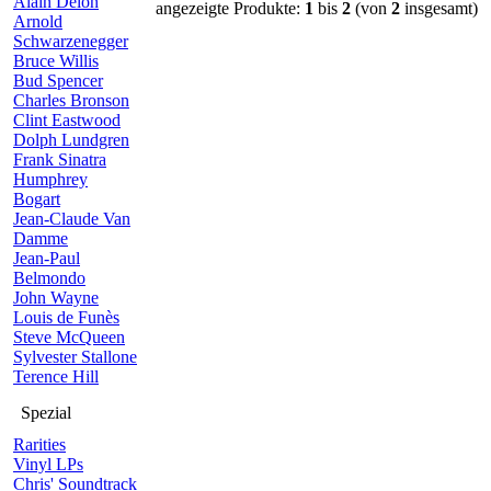
Alain Delon
angezeigte Produkte:
1
bis
2
(von
2
insgesamt)
Arnold
Schwarzenegger
Bruce Willis
Bud Spencer
Charles Bronson
Clint Eastwood
Dolph Lundgren
Frank Sinatra
Humphrey
Bogart
Jean-Claude Van
Damme
Jean-Paul
Belmondo
John Wayne
Louis de Funès
Steve McQueen
Sylvester Stallone
Terence Hill
Spezial
Rarities
Vinyl LPs
Chris' Soundtrack