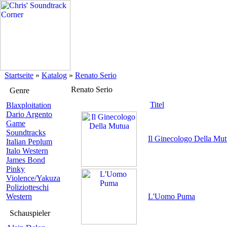
Startseite
»
Katalog
»
Renato Serio
Renato Serio
Genre
Titel
Blaxploitation
Dario Argento
Game
Soundtracks
Il Ginecologo Della Mu
Italian Peplum
Italo Western
James Bond
Pinky
Violence/Yakuza
Poliziotteschi
Western
L'Uomo Puma
Schauspieler