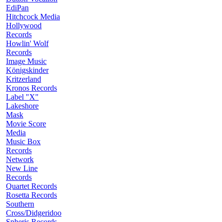
EdiPan
Hitchcock Media
Hollywood
Records
Howlin' Wolf
Records
Image Music
Königskinder
Kritzerland
Kronos Records
Label "X"
Lakeshore
Mask
Movie Score
Media
Music Box
Records
Network
New Line
Records
Quartet Records
Rosetta Records
Southern
Cross/Didgeridoo
Spheris Records