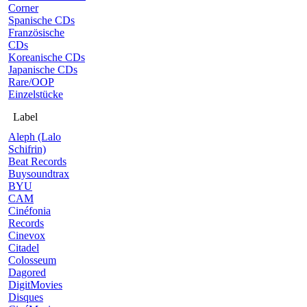
Corner
Spanische CDs
Französische
CDs
Koreanische CDs
Japanische CDs
Rare/OOP
Einzelstücke
Label
Aleph (Lalo
Schifrin)
Beat Records
Buysoundtrax
BYU
CAM
Cinéfonia
Records
Cinevox
Citadel
Colosseum
Dagored
DigitMovies
Disques