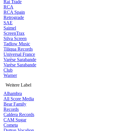
Rai Trade
RCA
RCA Spain
Retrograde
SAE
Saimel
ScreenTrax
Silva Screen
Tadlow Music
Tiliqua Records
Universal France
Varèse Sarabande
Varèse Sarabande
Club
Warner
Weitere Label
Alhambra
All Score Media
Bear Family
Records
Caldera Records
CAM Sugar
Cometa
Dutton Vocalion