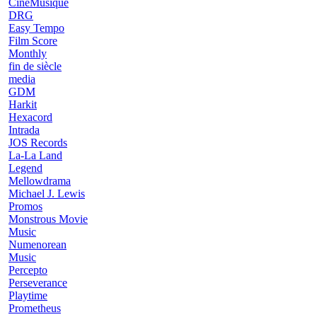
CinéMusique
DRG
Easy Tempo
Film Score
Monthly
fin de siècle
media
GDM
Harkit
Hexacord
Intrada
JOS Records
La-La Land
Legend
Mellowdrama
Michael J. Lewis
Promos
Monstrous Movie
Music
Numenorean
Music
Percepto
Perseverance
Playtime
Prometheus