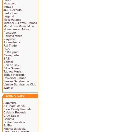
Harkit
Hexacord
Intrada
JOS Records
La-La Land
Legend
Mellowdrama
Michael J. Lewis Promos
Monstrous Movie Music
Numenorean Music
Percepto
Perseverance
Playtime
Prometheus
Rai Trade
RCA
RCA Spain
Retrograde
SAE
Saimel
ScreenTrax
Silva Screen
Tadlow Music
Tiliqua Records
Universal France
Varèse Sarabande
Varèse Sarabande Club
Warner
Weitere Label
Alhambra
All Score Media
Bear Family Records
Caldera Records
CAM Sugar
Cometa
Dutton Vocalion
EdiPan
Hitchcock Media
Hollywood Records