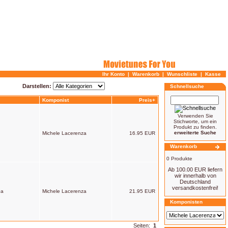
Ihr Konto
|
Warenkorb
|
Wunschliste
|
Kasse
Darstellen:
Schnellsuche
Komponist
Preis+
Verwenden Sie
Stichworte, um ein
Produkt zu finden.
erweiterte Suche
Michele Lacerenza
16.95 EUR
Warenkorb
0 Produkte
Ab 100.00 EUR liefern
wir innerhalb von
Deutschland
versandkostenfrei!
ba
Michele Lacerenza
21.95 EUR
Komponisten
Seiten:
1