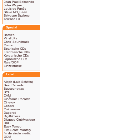
Jean-Paul Belmondo
John Wayne
Louis de Funès
Steve McQueen
Sylvester Stallone
Terence Hill
Spezial
Rarities
Vinyl LPs
Chris' Soundtrack
Corner
Spanische CDs
Französische CDs
Koreanische CDs
Japanische CDs
Rare/OOP
Einzelstücke
Label
Aleph (Lalo Schifrin)
Beat Records
Buysoundtrax
BYU
CAM
Cinéfonia Records
Cinevox
Citadel
Colosseum
Dagored
DigitMovies
Disques CinéMusique
DRG
Easy Tempo
Film Score Monthly
fin de siècle media
GDM