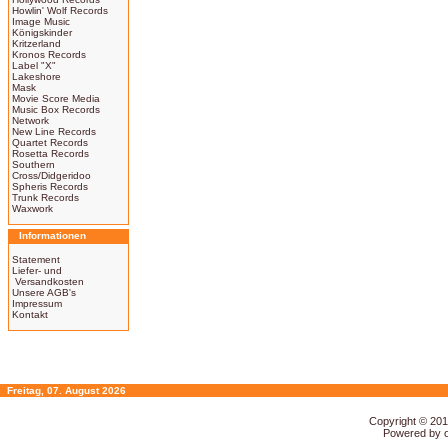
Howlin' Wolf Records
Image Music
Königskinder
Kritzerland
Kronos Records
Label "X"
Lakeshore
Mask
Movie Score Media
Music Box Records
Network
New Line Records
Quartet Records
Rosetta Records
Southern
Cross/Didgeridoo
Spheris Records
Trunk Records
Waxwork
Informationen
Statement
Liefer- und
Versandkosten
Unsere AGB's
Impressum
Kontakt
Freitag, 07. August 2026
Copyright © 20
Powered by