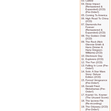
03.
Catlow
04.
Deep Impact
(Remastered &
Expanded) (2CD)
(Pre-Order!)
05.
Coming To America
06.
High Road To China
(2CD)
07.
Diamonds Are
Forever
(Remastered &
Expanded) (2CD)
08.
The Golden Child
(2CD)
09.
The Rock (Nick
Glennie-Smith &
Hans Zimmer &
Harry Gregson-
Williams) (2CD)
10.
Disclosure Day
11.
Explorers (2CD)
12.
The Fan (2CD)
13.
Falling In Love (Pre-
Order!)
14.
Solo: A Star Wars
Story: Deluxe
Edition (2CD)
15.
Forced Vengeance
(Pre-Order!)
16.
Gerald Fried:
Melodramas (Pre-
Order!)
17.
Kramer Vs. Kramer
(The Unused Score)
18.
The Ipcress File
(Re-recording)
19.
The Odyssey (2CD)
(Pre-Order!)