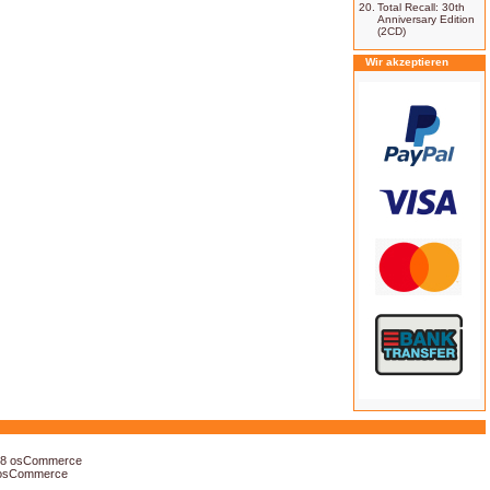
20.
Total Recall: 30th
Anniversary Edition
(2CD)
Wir akzeptieren
18
osCommerce
osCommerce