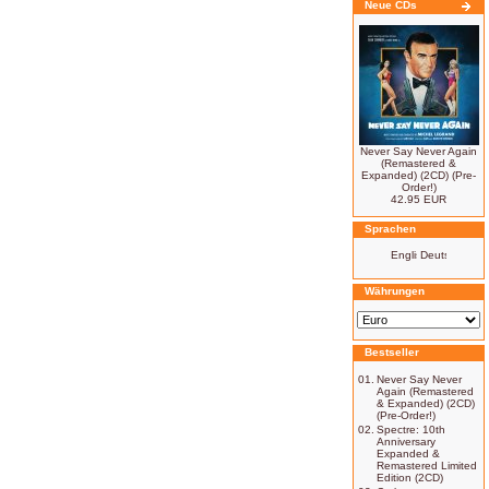
Neue CDs
Never Say Never Again
(Remastered &
Expanded) (2CD) (Pre-
Order!)
42.95 EUR
Sprachen
Währungen
Bestseller
01.
Never Say Never
Again (Remastered
& Expanded) (2CD)
(Pre-Order!)
02.
Spectre: 10th
Anniversary
Expanded &
Remastered Limited
Edition (2CD)