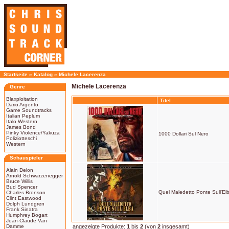
Startseite
»
Katalog
»
Michele Lacerenza
Michele Lacerenza
Genre
Blaxploitation
Titel
Dario Argento
Game Soundtracks
Italian Peplum
Italo Western
James Bond
Pinky Violence/Yakuza
1000 Dollari Sul Nero
Poliziotteschi
Western
Schauspieler
Alain Delon
Arnold Schwarzenegger
Bruce Willis
Bud Spencer
Quel Maledetto Ponte Sull'El
Charles Bronson
Clint Eastwood
Dolph Lundgren
Frank Sinatra
Humphrey Bogart
Jean-Claude Van
Damme
angezeigte Produkte:
1
bis
2
(von
2
insgesamt)