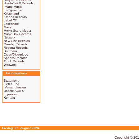
Howlin' Wolf Records
Image Music
Königskinder
Kritzerland
Kronos Records
Label "X"
Lakeshore
Mask
Movie Score Media
Music Box Records
Network
New Line Records
Quartet Records
Rosetta Records
Southern
Cross/Didgeridoo
Spheris Records
Trunk Records
Waxwork
Informationen
Statement
Liefer- und
Versandkosten
Unsere AGB's
Impressum
Kontakt
Freitag, 07. August 2026
Copyright © 20