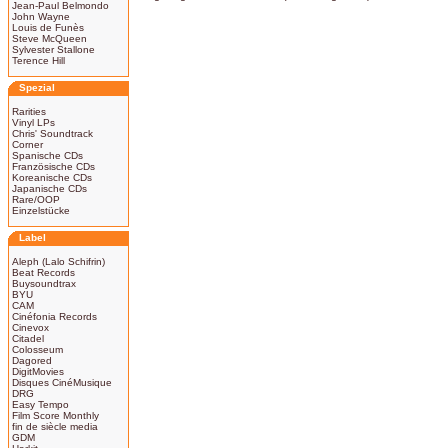
Jean-Paul Belmondo
John Wayne
Louis de Funès
Steve McQueen
Sylvester Stallone
Terence Hill
Spezial
Rarities
Vinyl LPs
Chris' Soundtrack
Corner
Spanische CDs
Französische CDs
Koreanische CDs
Japanische CDs
Rare/OOP
Einzelstücke
Label
Aleph (Lalo Schifrin)
Beat Records
Buysoundtrax
BYU
CAM
Cinéfonia Records
Cinevox
Citadel
Colosseum
Dagored
DigitMovies
Disques CinéMusique
DRG
Easy Tempo
Film Score Monthly
fin de siècle media
GDM