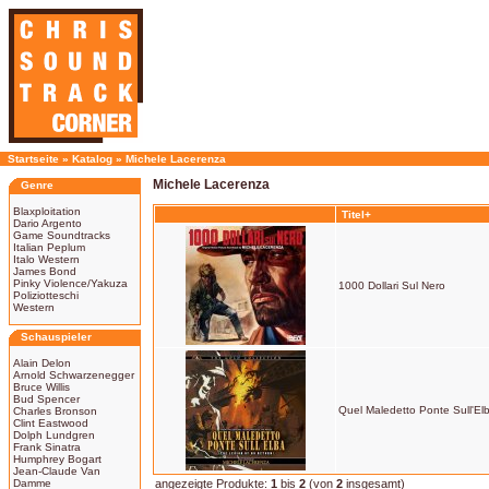
Startseite
»
Katalog
»
Michele Lacerenza
Michele Lacerenza
Genre
Blaxploitation
Titel+
Dario Argento
Game Soundtracks
Italian Peplum
Italo Western
James Bond
Pinky Violence/Yakuza
1000 Dollari Sul Nero
Poliziotteschi
Western
Schauspieler
Alain Delon
Arnold Schwarzenegger
Bruce Willis
Bud Spencer
Quel Maledetto Ponte Sull'El
Charles Bronson
Clint Eastwood
Dolph Lundgren
Frank Sinatra
Humphrey Bogart
Jean-Claude Van
Damme
angezeigte Produkte:
1
bis
2
(von
2
insgesamt)