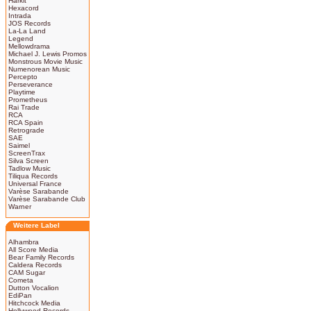
Harkit
Hexacord
Intrada
JOS Records
La-La Land
Legend
Mellowdrama
Michael J. Lewis Promos
Monstrous Movie Music
Numenorean Music
Percepto
Perseverance
Playtime
Prometheus
Rai Trade
RCA
RCA Spain
Retrograde
SAE
Saimel
ScreenTrax
Silva Screen
Tadlow Music
Tiliqua Records
Universal France
Varèse Sarabande
Varèse Sarabande Club
Warner
Weitere Label
Alhambra
All Score Media
Bear Family Records
Caldera Records
CAM Sugar
Cometa
Dutton Vocalion
EdiPan
Hitchcock Media
Hollywood Records