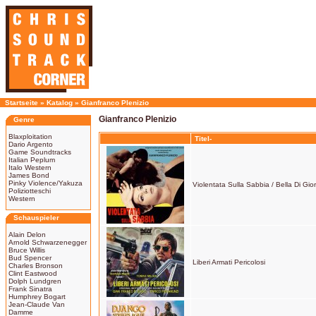
Startseite
»
Katalog
»
Gianfranco Plenizio
Gianfranco Plenizio
Genre
Blaxploitation
Titel-
Dario Argento
Game Soundtracks
Italian Peplum
Italo Western
James Bond
Pinky Violence/Yakuza
Violentata Sulla Sabbia / Bella Di Gio
Poliziotteschi
Western
Schauspieler
Alain Delon
Arnold Schwarzenegger
Bruce Willis
Bud Spencer
Liberi Armati Pericolosi
Charles Bronson
Clint Eastwood
Dolph Lundgren
Frank Sinatra
Humphrey Bogart
Jean-Claude Van
Damme