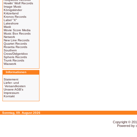
Howlin' Wolf Records
Image Music
Königskinder
Kritzerland
Kronos Records
Label "X"
Lakeshore
Mask
Movie Score Media
Music Box Records
Network
New Line Records
Quartet Records
Rosetta Records
Southern
Cross/Didgeridoo
Spheris Records
Trunk Records
Waxwork
Informationen
Statement
Liefer- und
Versandkosten
Unsere AGB's
Impressum
Kontakt
Sonntag, 09. August 2026
Copyright © 20
Powered by