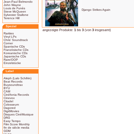
Jean-Paul Belmondo
John Wayne
Louis de Funès
Django Strikes Again
Steve McQueen
Sylvester Stallone
Terence Hill
Spezial
angezeigte Produkte:
1
bis
3
(von
3
insgesamt)
Rarities
Vinyl LPs
Chris' Soundtrack
Corner
Spanische CDs
Französische CDs
Koreanische CDs
Japanische CDs
Rare/OOP
Einzelstücke
Label
Aleph (Lalo Schifrin)
Beat Records
Buysoundtrax
BYU
CAM
Cinéfonia Records
Cinevox
Citadel
Colosseum
Dagored
DigitMovies
Disques CinéMusique
DRG
Easy Tempo
Film Score Monthly
fin de siècle media
GDM