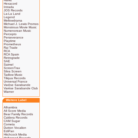
Harkit
Hexacord
Intrada
JOS Records
La-La Land
Legend
Mellowdrama
Michael J. Lewis Promos
Monstrous Movie Music
Numenorean Music
Percepto
Perseverance
Playtime
Prometheus
Rai Trade
RCA
RCA Spain
Retrograde
SAE
Saimel
ScreenTrax
Silva Screen
Tadlow Music
Tiliqua Records
Universal France
Varèse Sarabande
Varèse Sarabande Club
Warner
Weitere Label
Alhambra
All Score Media
Bear Family Records
Caldera Records
CAM Sugar
Cometa
Dutton Vocalion
EdiPan
Hitchcock Media
Hollywood Records