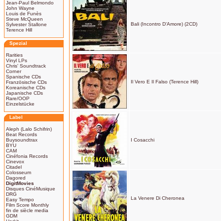
Jean-Paul Belmondo
John Wayne
Louis de Funès
Steve McQueen
Bali (Incontro D'Amore) (2CD)
Sylvester Stallone
Terence Hill
Spezial
Rarities
Vinyl LPs
Chris' Soundtrack
Corner
Spanische CDs
Il Vero E Il Falso (Terence Hill)
Französische CDs
Koreanische CDs
Japanische CDs
Rare/OOP
Einzelstücke
Label
Aleph (Lalo Schifrin)
Beat Records
Buysoundtrax
I Cosacchi
BYU
CAM
Cinéfonia Records
Cinevox
Citadel
Colosseum
Dagored
DigitMovies
Disques CinéMusique
DRG
La Venere Di Cheronea
Easy Tempo
Film Score Monthly
fin de siècle media
GDM