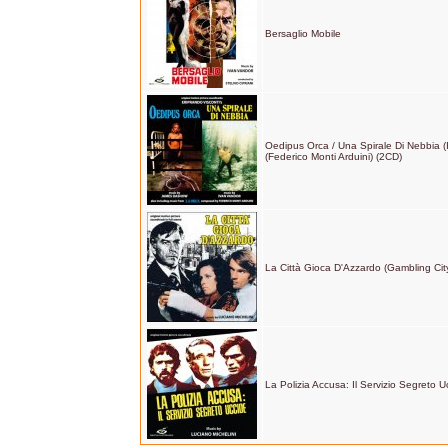
Bersaglio Mobile
Oedipus Orca / Una Spirale Di Nebbia (
(Federico Monti Arduini) (2CD)
La Città Gioca D'Azzardo (Gambling Cit
La Polizia Accusa: Il Servizio Segreto U