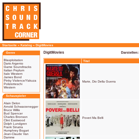
Startseite
»
Katalog
»
DigitMovies
DigitMovies
Darstellen:
Genre
Blaxploitation
Titel
Dario Argento
Game Soundtracks
Italian Peplum
Italo Western
James Bond
Pinky Violence/Yakuza
Marte, Dio Della Guerra
Poliziotteschi
Western
Schauspieler
Alain Delon
Arnold Schwarzenegger
Bruce Willis
Bud Spencer
Charles Bronson
Poveri Ma Belli
Clint Eastwood
Dolph Lundgren
Frank Sinatra
Humphrey Bogart
Jean-Claude Van
Damme