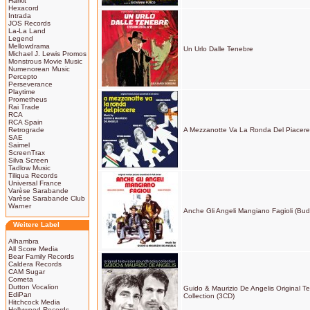
Harkit
Hexacord
Intrada
JOS Records
La-La Land
Legend
Mellowdrama
Un Urlo Dalle Tenebre
Michael J. Lewis Promos
Monstrous Movie Music
Numenorean Music
Percepto
Perseverance
Playtime
Prometheus
Rai Trade
RCA
RCA Spain
Retrograde
A Mezzanotte Va La Ronda Del Piacere
SAE
Saimel
ScreenTrax
Silva Screen
Tadlow Music
Tiliqua Records
Universal France
Varèse Sarabande
Varèse Sarabande Club
Warner
Anche Gli Angeli Mangiano Fagioli (Bu
Weitere Label
Alhambra
All Score Media
Bear Family Records
Caldera Records
CAM Sugar
Cometa
Dutton Vocalion
Guido & Maurizio De Angelis Original T
EdiPan
Collection (3CD)
Hitchcock Media
Hollywood Records