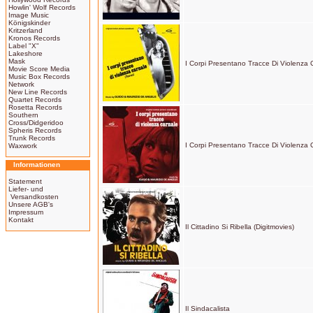
Howlin' Wolf Records
Image Music
Königskinder
Kritzerland
Kronos Records
Label "X"
Lakeshore
Mask
I Corpi Presentano Tracce Di Violenza 
Movie Score Media
Music Box Records
Network
New Line Records
Quartet Records
Rosetta Records
Southern
Cross/Didgeridoo
Spheris Records
Trunk Records
I Corpi Presentano Tracce Di Violenza 
Waxwork
Informationen
Statement
Liefer- und
Versandkosten
Unsere AGB's
Impressum
Kontakt
Il Cittadino Si Ribella (Digitmovies)
Il Sindacalista