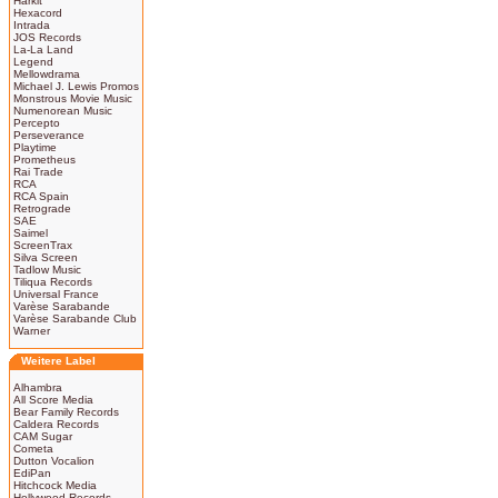
Harkit
Hexacord
Intrada
JOS Records
La-La Land
Legend
Mellowdrama
Michael J. Lewis Promos
Monstrous Movie Music
Numenorean Music
Percepto
Perseverance
Playtime
Prometheus
Rai Trade
RCA
RCA Spain
Retrograde
SAE
Saimel
ScreenTrax
Silva Screen
Tadlow Music
Tiliqua Records
Universal France
Varèse Sarabande
Varèse Sarabande Club
Warner
Weitere Label
Alhambra
All Score Media
Bear Family Records
Caldera Records
CAM Sugar
Cometa
Dutton Vocalion
EdiPan
Hitchcock Media
Hollywood Records