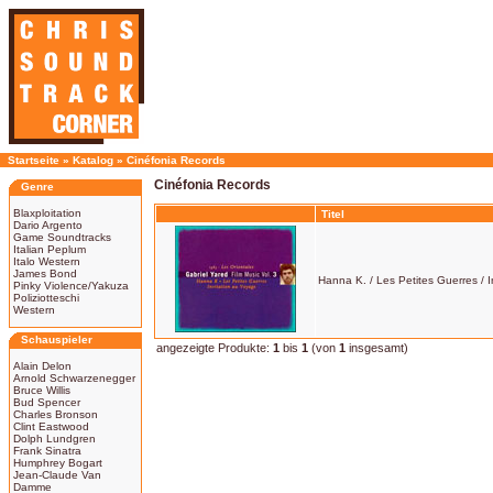
Startseite
»
Katalog
»
Cinéfonia Records
Cinéfonia Records
Genre
Blaxploitation
Titel
Dario Argento
Game Soundtracks
Italian Peplum
Italo Western
James Bond
Hanna K. / Les Petites Guerres / 
Pinky Violence/Yakuza
Poliziotteschi
Western
Schauspieler
angezeigte Produkte:
1
bis
1
(von
1
insgesamt)
Alain Delon
Arnold Schwarzenegger
Bruce Willis
Bud Spencer
Charles Bronson
Clint Eastwood
Dolph Lundgren
Frank Sinatra
Humphrey Bogart
Jean-Claude Van
Damme