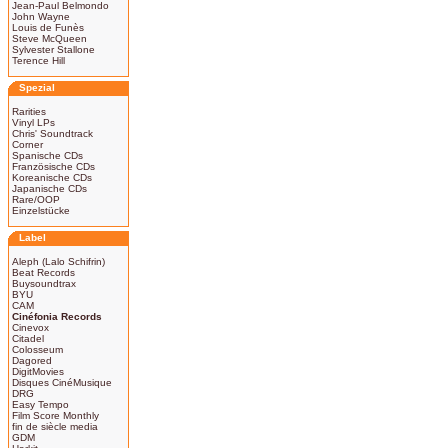
Jean-Paul Belmondo
John Wayne
Louis de Funès
Steve McQueen
Sylvester Stallone
Terence Hill
Spezial
Rarities
Vinyl LPs
Chris' Soundtrack
Corner
Spanische CDs
Französische CDs
Koreanische CDs
Japanische CDs
Rare/OOP
Einzelstücke
Label
Aleph (Lalo Schifrin)
Beat Records
Buysoundtrax
BYU
CAM
Cinéfonia Records
Cinevox
Citadel
Colosseum
Dagored
DigitMovies
Disques CinéMusique
DRG
Easy Tempo
Film Score Monthly
fin de siècle media
GDM