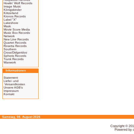
Howlin' Wolf Records
Image Music
Königskinder
Kritzerland
Kronos Records
Label "X"
Lakeshore
Mask
Movie Score Media
Music Box Records
Network
New Line Records
Quartet Records
Rosetta Records
Southern
Cross/Didgeridoo
Spheris Records
Trunk Records
Waxwork
Informationen
Statement
Liefer- und
Versandkosten
Unsere AGB's
Impressum
Kontakt
Samstag, 08. August 2026
Copyright © 20
Powered by