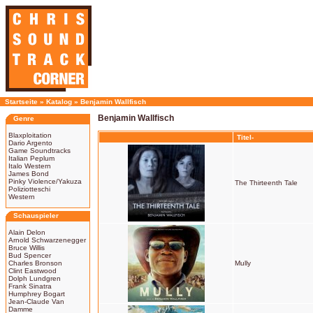
Startseite
»
Katalog
»
Benjamin Wallfisch
Benjamin Wallfisch
Genre
Blaxploitation
Titel-
Dario Argento
Game Soundtracks
Italian Peplum
Italo Western
James Bond
Pinky Violence/Yakuza
The Thirteenth Tale
Poliziotteschi
Western
Schauspieler
Alain Delon
Arnold Schwarzenegger
Bruce Willis
Bud Spencer
Charles Bronson
Mully
Clint Eastwood
Dolph Lundgren
Frank Sinatra
Humphrey Bogart
Jean-Claude Van
Damme