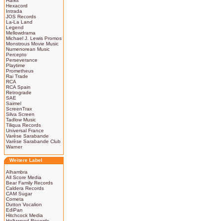
Harkit
Hexacord
Intrada
JOS Records
La-La Land
Legend
Mellowdrama
Michael J. Lewis Promos
Monstrous Movie Music
Numenorean Music
Percepto
Perseverance
Playtime
Prometheus
Rai Trade
RCA
RCA Spain
Retrograde
SAE
Saimel
ScreenTrax
Silva Screen
Tadlow Music
Tiliqua Records
Universal France
Varèse Sarabande
Varèse Sarabande Club
Warner
Weitere Label
Alhambra
All Score Media
Bear Family Records
Caldera Records
CAM Sugar
Cometa
Dutton Vocalion
EdiPan
Hitchcock Media
Hollywood Records