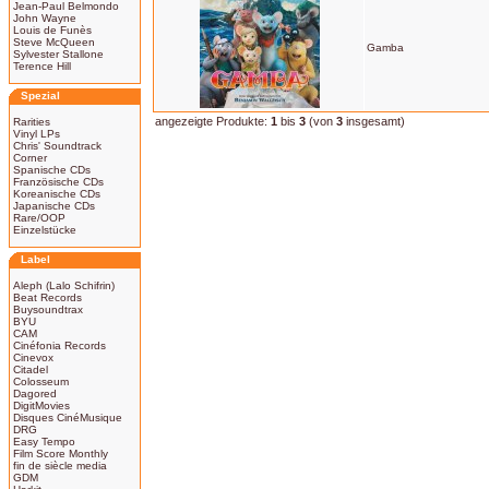
Jean-Paul Belmondo
John Wayne
Louis de Funès
Steve McQueen
Gamba
Sylvester Stallone
Terence Hill
Spezial
angezeigte Produkte:
1
bis
3
(von
3
insgesamt)
Rarities
Vinyl LPs
Chris' Soundtrack
Corner
Spanische CDs
Französische CDs
Koreanische CDs
Japanische CDs
Rare/OOP
Einzelstücke
Label
Aleph (Lalo Schifrin)
Beat Records
Buysoundtrax
BYU
CAM
Cinéfonia Records
Cinevox
Citadel
Colosseum
Dagored
DigitMovies
Disques CinéMusique
DRG
Easy Tempo
Film Score Monthly
fin de siècle media
GDM