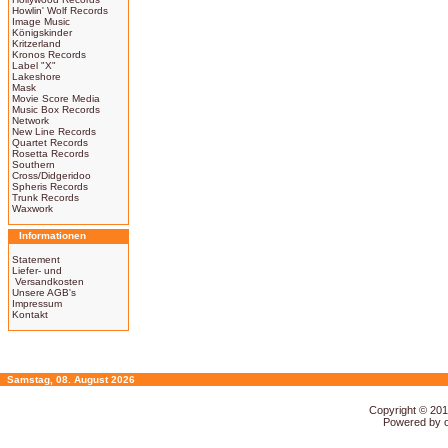
Howlin' Wolf Records
Image Music
Königskinder
Kritzerland
Kronos Records
Label "X"
Lakeshore
Mask
Movie Score Media
Music Box Records
Network
New Line Records
Quartet Records
Rosetta Records
Southern
Cross/Didgeridoo
Spheris Records
Trunk Records
Waxwork
Informationen
Statement
Liefer- und
Versandkosten
Unsere AGB's
Impressum
Kontakt
Samstag, 08. August 2026
Copyright © 20
Powered by